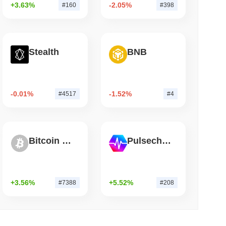
+3.63%
-2.05%
#160
#398
म पढ़ें
ष अभी भी बिटकॉइन वॉलेट्स को खाली कर रहा है
Stealth
BNB
-0.01%
-1.52%
#4517
#4
ा है?
की वृद्धि दर्ज की से कम प्रदर्शन किया। यह व्यापक बाजार गति के सापेक्ष
Bitcoin Silver
Pulsechain
+3.56%
+5.52%
#7388
#208