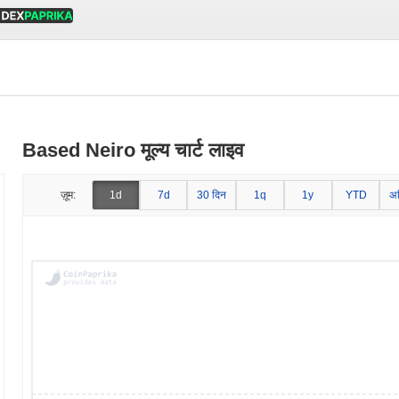
Based Neiro मूल्य चार्ट लाइव
ज़ूम:
1d
7d
30 दिन
1q
1y
YTD
अ