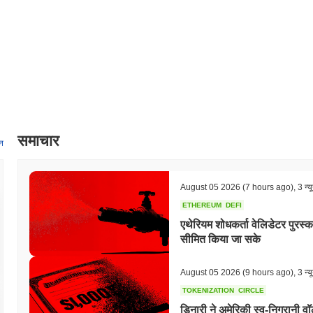
पहलों पर प्रगति उनके आधिकारिक रोडमैप के माध्यम से ट्रैक की जाएगी, जिससे पारदर्शि
आगे बढ़ते हैं।
बेस्ड नीरो को अलग क्या बनाता है?
बेस्ड नीरो अपनी अभिनव लेयर 2 आर्किटेक्चर के माध्यम से खुद को अलग करता है, जो पारं
विलंबता को कम करता है। यह डिज़ाइन उन्नत शार्डिंग तकनीकों का लाभ उठाता है, जो लेनद
महत्वपूर्ण सुधार होता है। इसके अतिरिक्त, बेस्ड नीरो एक अद्वितीय सहमति तंत्र को श
समुदाय को निर्णय लेने की प्रक्रियाओं में सक्रिय रूप से भाग लेने का अधिकार मिलता ह
बल्कि यह भी सुनिश्चित करता है कि प्लेटफॉर्म उपयोगकर्ता की आवश्यकताओं के अनुसार वि
समाचार
के साथ रणनीतिक साझेदारियों द्वारा और समृद्ध किया गया है, जो क्रॉस-चेन इंटरऑपरे
न
नीरो मजबूत डेवलपर संसाधन भी प्रदान करता है, जिसमें SDKs और APIs शामिल हैं, 
हैं। ये सुविधाएँ मिलकर बेस्ड नीरो को ब्लॉकचेन परिदृश्य में एक आगे की सोच वाला खि
उपयोगकर्ताओं दोनों की सेवा करती हैं।
August 05 2026
(7 hours ago)
,
3 न्य
आप बेस्ड नीरो के साथ क्या कर सकते हैं?
ETHEREUM
DEFI
एथेरियम शोधकर्ता वेलिडेटर पुरस्क
BNEIRO टोकन बेस्ड नीरो पारिस्थितिकी तंत्र के भीतर कई व्यावहारिक उपयोगिताओं क
सीमित किया जा सके
कर सकते हैं, जिससे वे मूल्य भेजने और प्लेटफॉर्म पर निर्मित विकेंद्रीकृत अनुप्रयोगो
का विकल्प होता है, जो नेटवर्क सुरक्षा में योगदान करते हुए संभावित रूप से पुरस्कार 
किया जा सकता है, जिससे धारक प्रस्तावों और मतदान प्रक्रियाओं में भाग ले सकते हैं जो
August 05 2026
(9 hours ago)
,
3 न्य
बनाने और मौजूदा सिस्टम के साथ एकीकृत करने के लिए उपकरण और संसाधन प्रदान करता है
TOKENIZATION
CIRCLE
विभिन्न वॉलेट और मार्केटप्लेस का समर्थन करता है जो लेनदेन, स्टेकिंग और शासन ग
डिनारी ने अमेरिकी स्व-निगरानी 
BNEIRO उपयोगकर्ता सहभागिता और डेवलपर इंटरएक्शन को बढ़ाता है, प्रोजेक्ट के चार