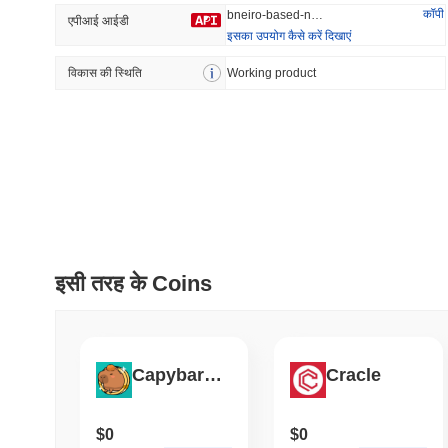
कॉपी
bneiro-based-neiro
एपीआई आईडी
इसका उपयोग कैसे करें दिखाएं
विकास की स्थिति
प्रवृत्त
Working product
हाल ही में जोड़ा
Hyperliquid
SACOIN
#10
#6396
1.32%
-2.35%
इसी तरह के Coins
Capybara BSC
Cracle
$0
$0