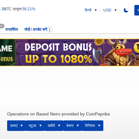
1 B
BTC प्रभुत्व:
56.21%
हिन्दी
USD
स
73
पारदर्शिता
जोड़ें / अपडेट करें
Operations on Based Neiro provided by CoinPaprika
कमाएं
बटुआ
खरीदें
बेचना
विनिमय