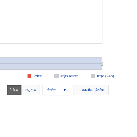
Price
बाज़ार आकार
मात्रा (24h)
रैखिक
लघुगणक
तकनीकी विश्लेषण
निर्यात