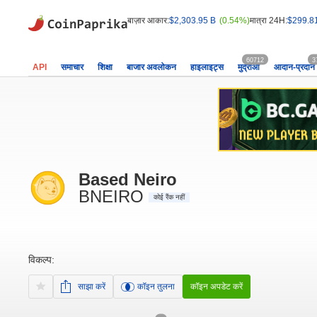
बाज़ार आकार:
$2,303.95 B
(0.54%)
मात्रा 24H:
$299.8
60712
3
API
समाचार
शिक्षा
बाजार अवलोकन
हाइलाइट्स
मुद्राओं
आदान-प्रदान
Based Neiro
BNEIRO
कोई रैंक नहीं
विकल्प:
साझा करें
कॉइन तुलना
कॉइन अपडेट करें