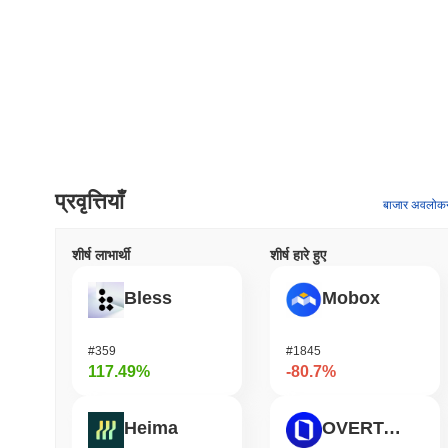
प्रवृत्तियाँ
बाजार अवलोक
शीर्ष लाभार्थी
शीर्ष हारे हुए
Bless
Mobox
#359
#1845
117.49%
-80.7%
Heima
OVERTAKE