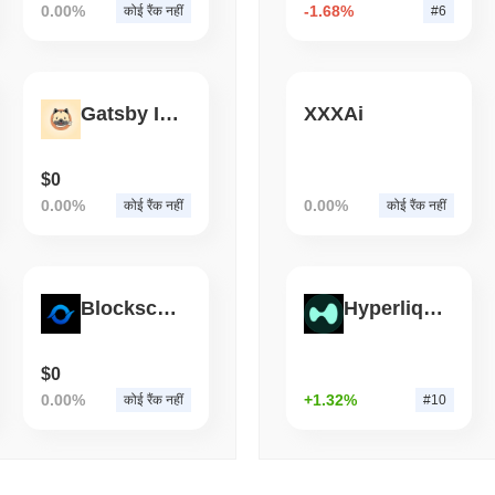
Based Neiro की वर्तमान दैनिक ट्रेडिंग मात्रा क्या है?
0.00%
-1.68%
कोई रैंक नहीं
#6
August 04 2026
(1 day ago)
,
3 न्यूनत
पिछले 24 घंटों में, Based Neiro की ट्रेडिंग मात्रा
$0.00000000
.
BITCOIN
HACKERS
Based Neiro का मूल्य सीमा इतिहास क्या है?
2021 का कोल्डकार्ड फर्मवेयर दो
Gatsby Inu
XXXAi
सर्वकालिक उच्च (ATH):
$0.00000080
सर्वकालिक निम्न (ATL):
$0.00000000
$0
Based Neiro वर्तमान में अपने ATH से
~99.62%
नीचे कारोबार कर रहा है .
0.00%
0.00%
कोई रैंक नहीं
कोई रैंक नहीं
व्यापक क्रिप्टो बाजार की तुलना में Based Neiro कैसा प्रदर्शन कर रह
पिछले 7 दिनों में, Based Neiro ने
0.00%
बढ़ा, समग्र क्रिप्टो बाजार जिसने
0.54%
BNEIRO की मूल्य कार्रवाई में अस्थायी पिछड़ापन का संकेत देता है।
Blockscape
Hyperliquid
$0
0.00%
+1.32%
कोई रैंक नहीं
#10