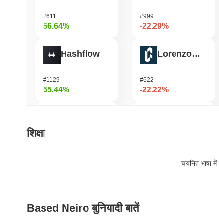
#611
#999
56.64%
-22.29%
Hashflow
Lorenzo Protocol
#1129
#622
55.44%
-22.22%
DODO
GPU
शिक्षा
#578
#1065
50.44%
-17.7%
चयनित भाषा में 
Synapse
Seeker
Based Neiro बुनियादी बातें
#460
#374
44.53%
-16.89%