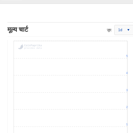
मूल्य चार्ट
ज़ूम:
1d
5
4
3
2
1