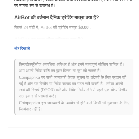
पर व्यापक रूप से उपलब्ध है।
AirBot की वर्तमान दैनिक ट्रेडिंग मात्रा क्या है?
पिछले 24 घंटों में, AirBot की ट्रेडिंग मात्रा
$0.00
.
AirBot का मूल्य सीमा इतिहास क्या है?
और दिखाओ
सर्वकालिक उच्च (ATH):
$0.344892
सर्वकालिक निम्न (ATL):
$0.00
क्रिप्टोक्यूरेंसीज़ अत्यधिक अस्थिर हैं और इनमें महत्वपूर्ण जोखिम शामिल हैं।
AirBot वर्तमान में अपने ATH से
~95.18%
नीचे कारोबार कर रहा है .
आप अपनी निवेश राशि का कुछ हिस्सा या पूरा खो सकते हैं।
Coinpaprika पर सभी जानकारी केवल सूचना के उद्देश्यों के लिए प्रदान की
व्यापक क्रिप्टो बाजार की तुलना में AirBot कैसा प्रदर्शन कर रहा
गई है और यह वित्तीय या निवेश सलाह का गठन नहीं करती है। हमेशा अपनी
है?
स्वयं की रिसर्च (DYOR) करें और निवेश निर्णय लेने से पहले एक योग्य वित्तीय
पिछले 7 दिनों में, AirBot ने
0.00%
बढ़ा, समग्र क्रिप्टो बाजार जिसने
0.13%
की
सलाहकार से परामर्श करें।
वृद्धि दर्ज की से कम प्रदर्शन किया। यह व्यापक बाजार गति के सापेक्ष AIRBOT की
Coinpaprika इस जानकारी के उपयोग से होने वाले किसी भी नुकसान के लिए
मूल्य कार्रवाई में अस्थायी पिछड़ापन का संकेत देता है।
जिम्मेदार नहीं है।