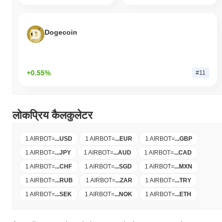
Dogecoin
+0.55%
#11
लोकप्रिय कैलकुलेटर
1 AIRBOT
=
...
USD
1 AIRBOT
=
...
EUR
1 AIRBOT
=
...
GBP
1 AIRBOT
=
...
JPY
1 AIRBOT
=
...
AUD
1 AIRBOT
=
...
CAD
1 AIRBOT
=
...
CHF
1 AIRBOT
=
...
SGD
1 AIRBOT
=
...
MXN
1 AIRBOT
=
...
RUB
1 AIRBOT
=
...
ZAR
1 AIRBOT
=
...
TRY
1 AIRBOT
=
...
SEK
1 AIRBOT
=
...
NOK
1 AIRBOT
=
...
ETH