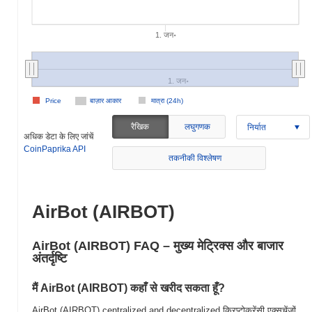
1. जन॰
1. जन॰
Price
बाज़ार आकार
मात्रा (24h)
रैखिक
लघुगणक
निर्यात
अधिक डेटा के लिए जांचें
CoinPaprika API
तकनीकी विश्लेषण
AirBot (AIRBOT)
AirBot (AIRBOT) FAQ – मुख्य मेट्रिक्स और बाजार
अंतर्दृष्टि
मैं AirBot (AIRBOT) कहाँ से खरीद सकता हूँ?
AirBot (AIRBOT) centralized and decentralized क्रिप्टोकरेंसी एक्सचेंजों