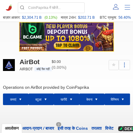
बाज़ार आकार:
$2,304.71 B
(0.13%)
मात्रा 24H:
$202.71 B
BTC प्रभुत्व:
56.40%
AirBot
$0.00
(0.00%)
AIRBOT
कोई रैंक नहीं
Operations on AirBot provided by CoinPaprika
कमाएं
बटुआ
खरीदें
बेचना
विनिमय
0
अवलोकन
आदान-प्रदान
/
बाजार
इसी तरह के Coins
तरलता
विजेट