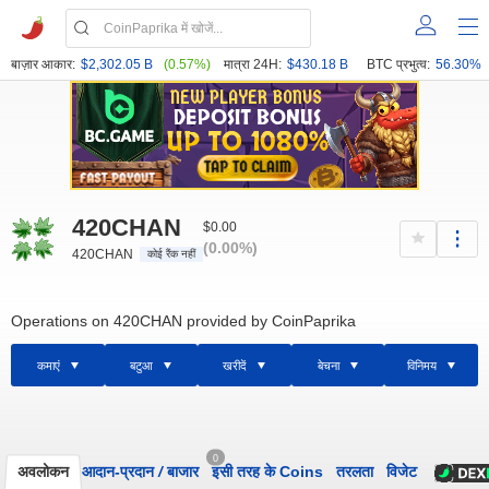
बाज़ार आकार:
$2,302.05 B
(0.57%)
मात्रा 24H:
$430.18 B
BTC प्रभुत्व:
56.30%
420CHAN
$0.00
(0.00%)
420CHAN
कोई रैंक नहीं
Operations on 420CHAN provided by CoinPaprika
कमाएं
बटुआ
खरीदें
बेचना
विनिमय
0
अवलोकन
आदान-प्रदान
/
बाजार
इसी तरह के Coins
तरलता
विजेट