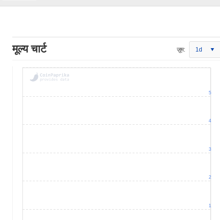
मूल्य चार्ट
ज़ूम:
1d
5
4
3
2
1