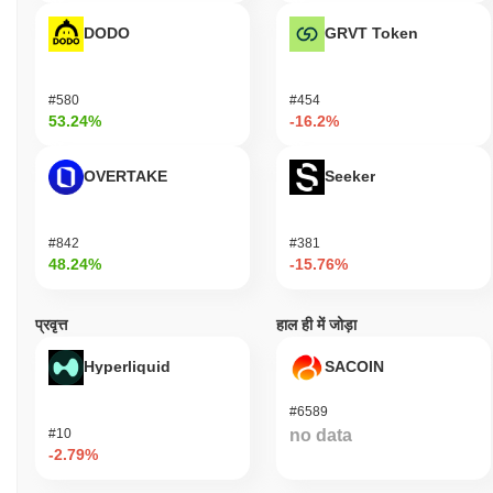
DODO
GRVT Token
#580
#454
53.24%
-16.2%
OVERTAKE
Seeker
#842
#381
48.24%
-15.76%
प्रवृत्त
हाल ही में जोड़ा
Hyperliquid
SACOIN
#6589
#10
no data
-2.79%