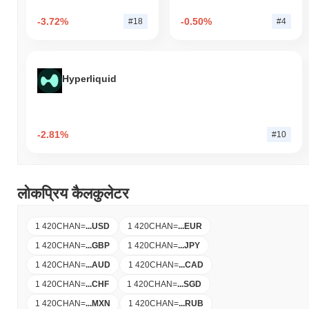
-3.72%
-0.50%
#18
#4
Hyperliquid
-2.81%
#10
लोकप्रिय कैलकुलेटर
1 420CHAN
=
...
USD
1 420CHAN
=
...
EUR
1 420CHAN
=
...
GBP
1 420CHAN
=
...
JPY
1 420CHAN
=
...
AUD
1 420CHAN
=
...
CAD
1 420CHAN
=
...
CHF
1 420CHAN
=
...
SGD
1 420CHAN
=
...
MXN
1 420CHAN
=
...
RUB