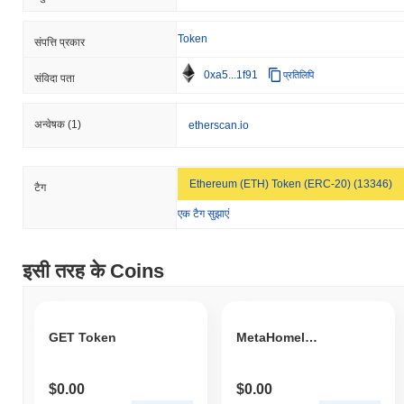
Token
संपत्ति प्रकार
0xa5...1f91
प्रतिलिपि
संविदा पता
अन्वेषक
(1)
etherscan.io
Ethereum (ETH) Token (ERC-20) (13346)
टैग
एक टैग सुझाएं
इसी तरह के Coins
GET Token
MetaHomelessShibaHarryPotterInu
$0.00
$0.00