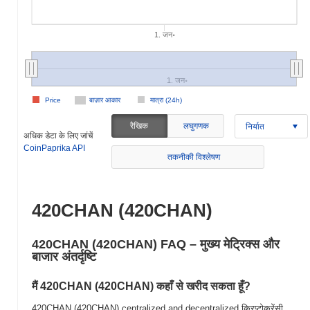
1. जन॰
1. जन॰
Price
बाज़ार आकार
मात्रा (24h)
रैखिक
लघुगणक
निर्यात
अधिक डेटा के लिए जांचें
CoinPaprika API
तकनीकी विश्लेषण
420CHAN (420CHAN)
420CHAN (420CHAN) FAQ – मुख्य मेट्रिक्स और
बाजार अंतर्दृष्टि
मैं 420CHAN (420CHAN) कहाँ से खरीद सकता हूँ?
420CHAN (420CHAN) centralized and decentralized क्रिप्टोकरेंसी