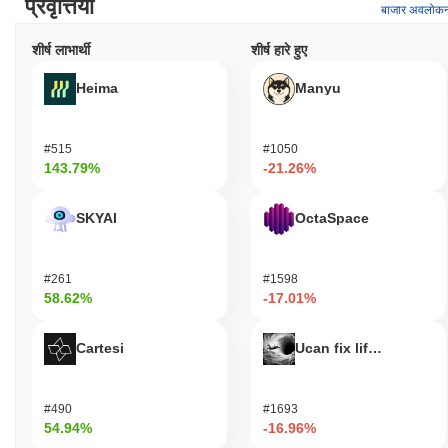
प्रवृत्तियाँ
बाजार अवलोक
शीर्ष लाभार्थी
शीर्ष हारे हुए
Heima
Manyu
#515
#1050
143.79%
-21.26%
SKYAI
OctaSpace
#261
#1598
58.62%
-17.01%
Cartesi
Ucan fix life in1day
#490
#1693
54.94%
-16.96%