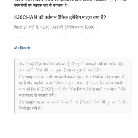
एक्सचेंजों पर व्यापक रूप से उपलब्ध है।
420CHAN की वर्तमान दैनिक ट्रेडिंग मात्रा क्या है?
पिछले 24 घंटों में, 420CHAN की ट्रेडिंग मात्रा
$0.00
.
420CHAN का मूल्य सीमा इतिहास क्या है?
और दिखाओ
सर्वकालिक उच्च (ATH):
$0.0
100
7
सर्वकालिक निम्न (ATL):
$0.00
क्रिप्टोक्यूरेंसीज़ अत्यधिक अस्थिर हैं और इनमें महत्वपूर्ण जोखिम शामिल हैं।
420CHAN वर्तमान में अपने ATH से
~99.53%
नीचे कारोबार कर रहा है .
आप अपनी निवेश राशि का कुछ हिस्सा या पूरा खो सकते हैं।
Coinpaprika पर सभी जानकारी केवल सूचना के उद्देश्यों के लिए प्रदान की
व्यापक क्रिप्टो बाजार की तुलना में 420CHAN कैसा प्रदर्शन कर
गई है और यह वित्तीय या निवेश सलाह का गठन नहीं करती है। हमेशा अपनी
रहा है?
स्वयं की रिसर्च (DYOR) करें और निवेश निर्णय लेने से पहले एक योग्य वित्तीय
सलाहकार से परामर्श करें।
पिछले 7 दिनों में, 420CHAN ने
0.00%
बढ़ा, समग्र क्रिप्टो बाजार जिसने
0.57%
Coinpaprika इस जानकारी के उपयोग से होने वाले किसी भी नुकसान के लिए
की वृद्धि दर्ज की से कम प्रदर्शन किया। यह व्यापक बाजार गति के सापेक्ष
420CHAN की मूल्य कार्रवाई में अस्थायी पिछड़ापन का संकेत देता है।
जिम्मेदार नहीं है।