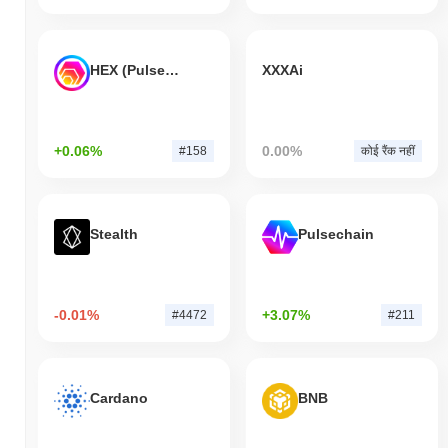
HEX (Pulsechain)
XXXAi
+0.06%
0.00%
#158
कोई रैंक नहीं
Stealth
Pulsechain
-0.01%
+3.07%
#4472
#211
Cardano
BNB