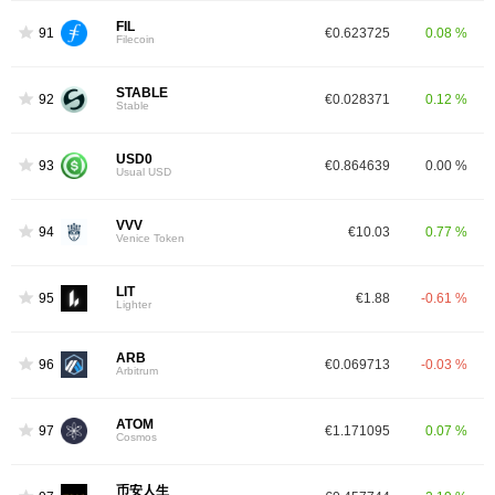
FIL
91
€0.623725
0.08 %
Filecoin
STABLE
92
€0.028371
0.12 %
Stable
USD0
93
€0.864639
0.00 %
Usual USD
VVV
94
€10.03
0.77 %
Venice Token
LIT
95
€1.88
-0.61 %
Lighter
ARB
96
€0.069713
-0.03 %
Arbitrum
ATOM
97
€1.171095
0.07 %
Cosmos
币安人生