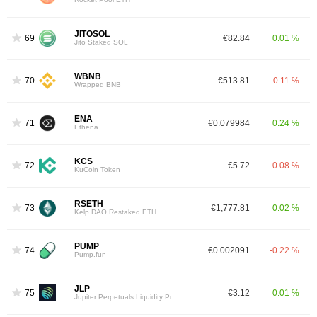
JITOSOL
69
€82.84
0.01 %
Jito Staked SOL
WBNB
70
€513.81
-0.11 %
Wrapped BNB
ENA
71
€0.079984
0.24 %
Ethena
KCS
72
€5.72
-0.08 %
KuCoin Token
RSETH
73
€1,777.81
0.02 %
Kelp DAO Restaked ETH
PUMP
74
€0.002091
-0.22 %
Pump.fun
JLP
75
€3.12
0.01 %
Jupiter Perpetuals Liquidity Provider Token