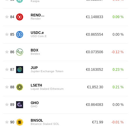
Kaspa
RENDER
84
€1.148833
0.09 %
Render
USDC.e
85
€0.865554
0.00 %
USD Coin.E
BDX
86
€0.073506
-0.12 %
Beldex
JUP
87
€0.163052
0.23 %
Jupiter Exchange Token
LSETH
88
€1,852.30
0.21 %
Liquid Staked Ethereum
GHO
89
€0.864083
0.00 %
GHO
BNSOL
90
€71.99
-0.01 %
Binance Staked SOL