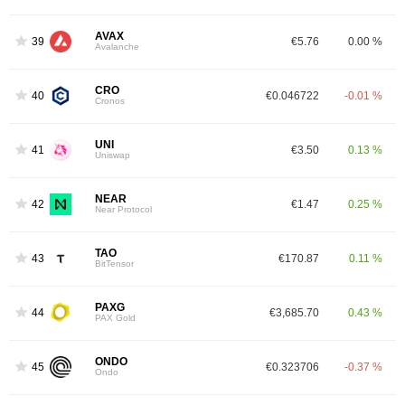
AVAX
39
€5.76
0.00 %
Avalanche
CRO
40
€0.046722
-0.01 %
Cronos
UNI
41
€3.50
0.13 %
Uniswap
NEAR
42
€1.47
0.25 %
Near Protocol
TAO
43
€170.87
0.11 %
BitTensor
PAXG
44
€3,685.70
0.43 %
PAX Gold
ONDO
45
€0.323706
-0.37 %
Ondo