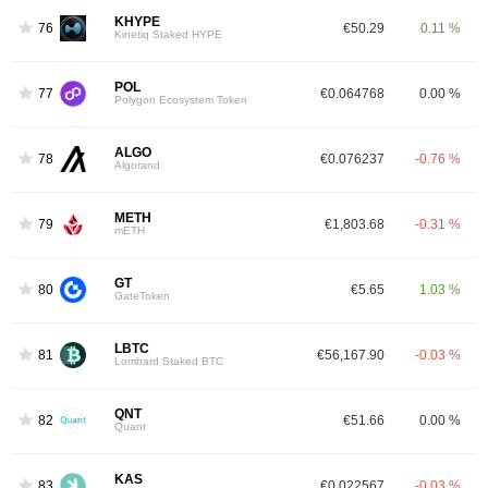
KHYPE
76
€50.29
0.11 %
Kinetiq Staked HYPE
POL
77
€0.064768
0.00 %
Polygon Ecosystem Token
ALGO
78
€0.076237
-0.76 %
Algorand
METH
79
€1,803.68
-0.31 %
mETH
GT
80
€5.65
1.03 %
GateToken
LBTC
81
€56,167.90
-0.03 %
Lombard Staked BTC
QNT
82
€51.66
0.00 %
Quant
KAS
83
€0.022567
-0.03 %