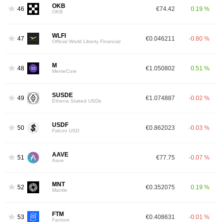
OKB
46
€74.42
0.19 %
OKB
WLFI
47
€0.046211
-0.80 %
Official World Liberty Financial
M
48
€1.050802
0.51 %
MemeCore
SUSDE
49
€1.074887
-0.02 %
Ethena Staked USDe
USDF
50
€0.862023
-0.03 %
Falcon USD
AAVE
51
€77.75
-0.07 %
Aave
MNT
52
€0.352075
0.19 %
Mantle
FTM
53
€0.408631
-0.01 %
Fantom