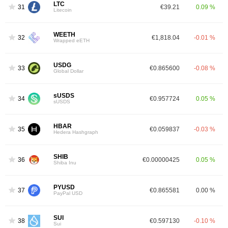
LTC
31
€39.21
0.09 %
Litecoin
WEETH
32
€1,818.04
-0.01 %
Wrapped eETH
USDG
33
€0.865600
-0.08 %
Global Dollar
sUSDS
34
€0.957724
0.05 %
sUSDS
HBAR
35
€0.059837
-0.03 %
Hedera Hashgraph
SHIB
36
€0.00000425
0.05 %
Shiba Inu
PYUSD
37
€0.865581
0.00 %
PayPal USD
SUI
38
€0.597130
-0.10 %
Sui