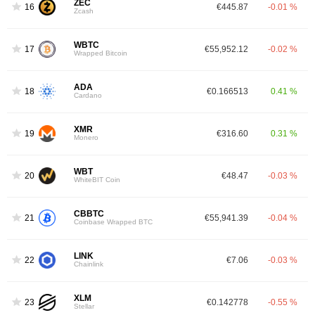
ZEC
16
€445.87
-0.01 %
Zcash
WBTC
17
€55,952.12
-0.02 %
Wrapped Bitcoin
ADA
18
€0.166513
0.41 %
Cardano
XMR
19
€316.60
0.31 %
Monero
WBT
20
€48.47
-0.03 %
WhiteBIT Coin
CBBTC
21
€55,941.39
-0.04 %
Coinbase Wrapped BTC
LINK
22
€7.06
-0.03 %
Chainlink
XLM
23
€0.142778
-0.55 %
Stellar