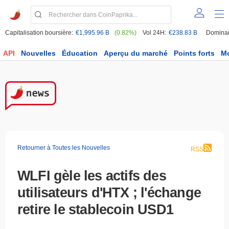
Capitalisation boursière:
€1,995.96 B
(0.82%)
Vol 24H:
€238.83 B
Domina
API
Nouvelles
Éducation
Aperçu du marché
Points forts
M
Retourner à Toutes les Nouvelles
RSS
WLFI gèle les actifs des
utilisateurs d'HTX ; l'échange
retire le stablecoin USD1