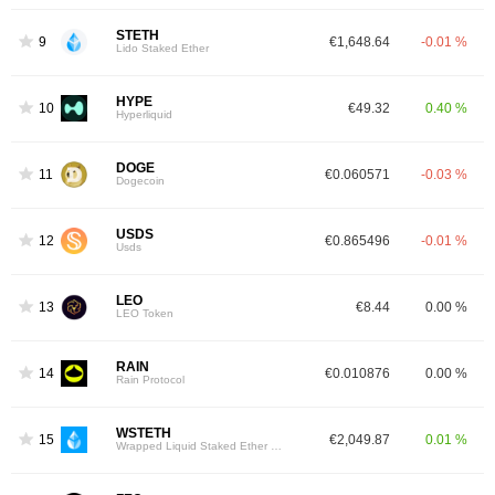
STETH
9
€1,648.64
-0.01 %
Lido Staked Ether
HYPE
10
€49.32
0.40 %
Hyperliquid
DOGE
11
€0.060571
-0.03 %
Dogecoin
USDS
12
€0.865496
-0.01 %
Usds
LEO
13
€8.44
0.00 %
LEO Token
RAIN
14
€0.010876
0.00 %
Rain Protocol
WSTETH
15
€2,049.87
0.01 %
Wrapped Liquid Staked Ether 2.0