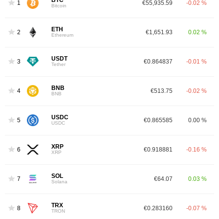
BTC
1
€55,935.59
-0.02 %
Bitcoin
ETH
2
€1,651.93
0.02 %
Ethereum
USDT
3
€0.864837
-0.01 %
Tether
BNB
4
€513.75
-0.02 %
BNB
USDC
5
€0.865585
0.00 %
USDC
XRP
6
€0.918881
-0.16 %
XRP
SOL
7
€64.07
0.03 %
Solana
TRX
8
€0.283160
-0.07 %
TRON