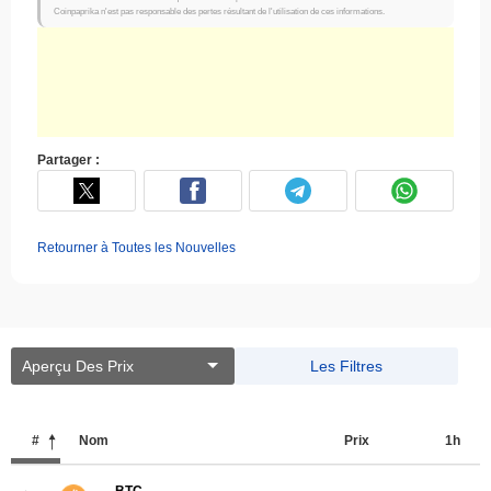
Coinpaprika n'est pas responsable des pertes résultant de l'utilisation de ces informations.
Partager :
Retourner à Toutes les Nouvelles
Aperçu Des Prix
Les Filtres
#
Nom
Prix ​​
1h