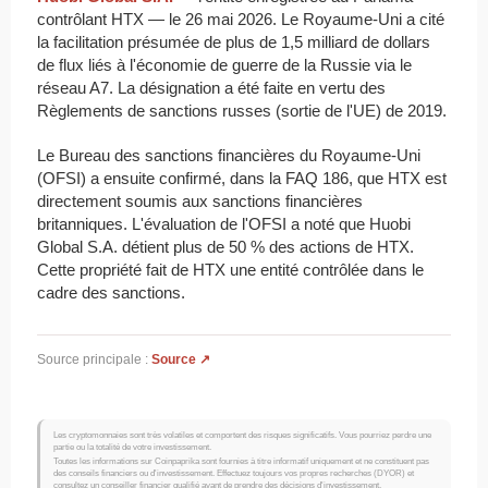
contrôlant HTX — le 26 mai 2026. Le Royaume-Uni a cité
la facilitation présumée de plus de 1,5 milliard de dollars
de flux liés à l'économie de guerre de la Russie via le
réseau A7. La désignation a été faite en vertu des
Règlements de sanctions russes (sortie de l'UE) de 2019.
Le Bureau des sanctions financières du Royaume-Uni
(OFSI) a ensuite confirmé, dans la FAQ 186, que HTX est
directement soumis aux sanctions financières
britanniques. L'évaluation de l'OFSI a noté que Huobi
Global S.A. détient plus de 50 % des actions de HTX.
Cette propriété fait de HTX une entité contrôlée dans le
cadre des sanctions.
Source principale :
Source ↗
Les cryptomonnaies sont très volatiles et comportent des risques significatifs. Vous pourriez perdre une
partie ou la totalité de votre investissement.
Toutes les informations sur Coinpaprika sont fournies à titre informatif uniquement et ne constituent pas
des conseils financiers ou d'investissement. Effectuez toujours vos propres recherches (DYOR) et
consultez un conseiller financier qualifié avant de prendre des décisions d'investissement.