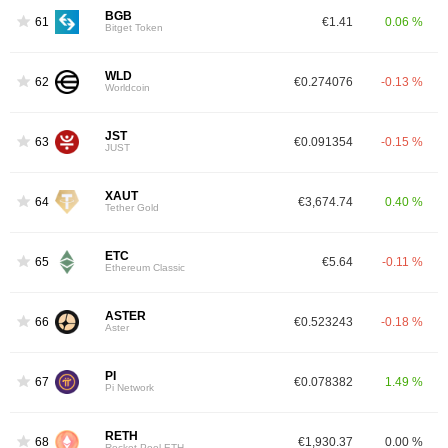
BGB
61
€1.41
0.06 %
Bitget Token
WLD
62
€0.274076
-0.13 %
Worldcoin
JST
63
€0.091354
-0.15 %
JUST
XAUT
64
€3,674.74
0.40 %
Tether Gold
ETC
65
€5.64
-0.11 %
Ethereum Classic
ASTER
66
€0.523243
-0.18 %
Aster
PI
67
€0.078382
1.49 %
Pi Network
RETH
68
€1,930.37
0.00 %
Rocket Pool ETH