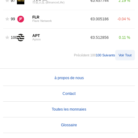
97
€0.457744
2.19 %
币安人生 (BinanceLife)
FLR
99
€0.005186
-0.04 %
Flare Network
APT
100
€0.512856
0.11 %
Aptos
Précédent 100
100 Suivants
Voir Tout
à propos de nous
Contact
Toutes les monnaies
Glossaire