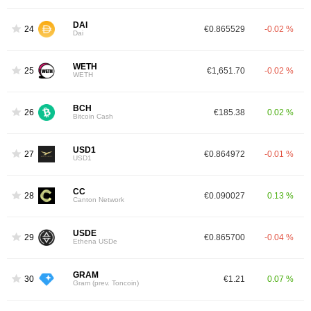
DAI
24
€0.865529
-0.02 %
Dai
WETH
25
€1,651.70
-0.02 %
WETH
BCH
26
€185.38
0.02 %
Bitcoin Cash
USD1
27
€0.864972
-0.01 %
USD1
CC
28
€0.090027
0.13 %
Canton Network
USDE
29
€0.865700
-0.04 %
Ethena USDe
GRAM
30
€1.21
0.07 %
Gram (prev. Toncoin)