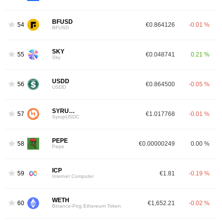
BFUSD
54
€0.864126
-0.01 %
BFUSD
SKY
55
€0.048741
0.21 %
Sky
USDD
56
€0.864500
-0.05 %
USDD
SYRUPUSDC
57
€1.017768
-0.01 %
SyrupUSDC
PEPE
58
€0.00000249
0.00 %
Pepe
ICP
59
€1.81
-0.19 %
Internet Computer
WETH
60
€1,652.21
-0.02 %
Binance-Peg Ethereum Token