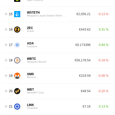
Rain Protocol
WSTETH
15
€2,056.21
-0.13 %
Wrapped Liquid Staked Ether 2.0
ZEC
16
€443.62
0.31 %
Zcash
ADA
17
€0.173396
0.94 %
Cardano
WBTC
18
€56,178.54
-0.18 %
Wrapped Bitcoin
XMR
19
€319.59
-0.08 %
Monero
WBT
20
€48.54
-0.20 %
WhiteBIT Coin
LINK
21
€7.16
0.13 %
Chainlink