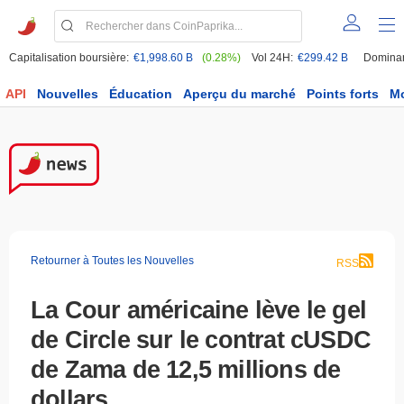
Capitalisation boursière:
€1,998.60 B
(0.28%)
Vol 24H:
€299.42 B
Domina
API
Nouvelles
Éducation
Aperçu du marché
Points forts
M
Retourner à Toutes les Nouvelles
RSS
La Cour américaine lève le gel
de Circle sur le contrat cUSDC
de Zama de 12,5 millions de
dollars