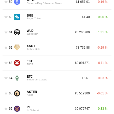
WETH
59
€1,657.01
-0.16 %
Binance-Peg Ethereum Token
BGB
60
€1.40
0.06 %
Bitget Token
WLD
61
€0.266709
1.31 %
Worldcoin
XAUT
62
€3,732.88
-0.29 %
Tether Gold
JST
63
€0.091371
-0.11 %
JUST
ETC
64
€5.61
-0.03 %
Ethereum Classic
ASTER
65
€0.519300
-0.01 %
Aster
PI
66
€0.076747
0.33 %
Pi Network