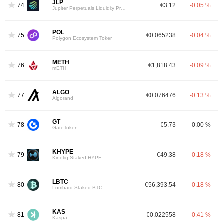
JLP
74
€3.12
-0.05 %
Jupiter Perpetuals Liquidity Provider Token
POL
75
€0.065238
-0.04 %
Polygon Ecosystem Token
METH
76
€1,818.43
-0.09 %
mETH
ALGO
77
€0.076476
-0.13 %
Algorand
GT
78
€5.73
0.00 %
GateToken
KHYPE
79
€49.38
-0.18 %
Kinetiq Staked HYPE
LBTC
80
€56,393.54
-0.18 %
Lombard Staked BTC
KAS
81
€0.022558
-0.41 %
Kaspa