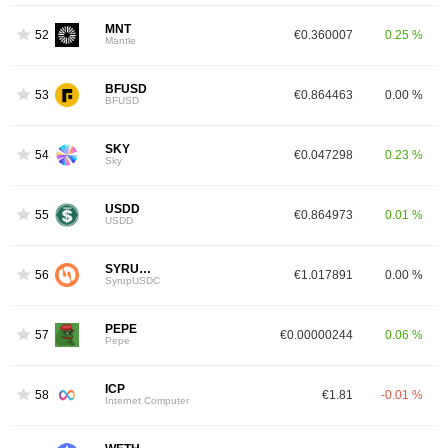
MNT
52
€0.360007
0.25 %
Mantle
BFUSD
53
€0.864463
0.00 %
BFUSD
SKY
54
€0.047298
0.23 %
Sky
USDD
55
€0.864973
0.01 %
USDD
SYRUPUSDC
56
€1.017891
0.00 %
SyrupUSDC
PEPE
57
€0.00000244
0.06 %
Pepe
ICP
58
€1.81
-0.01 %
Internet Computer