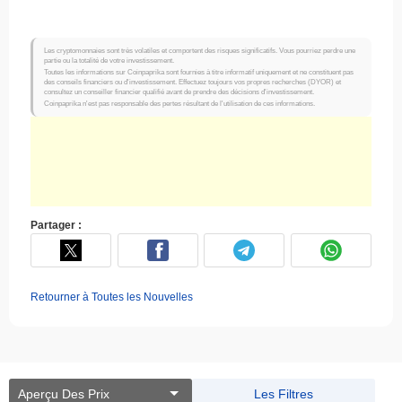
Les cryptomonnaies sont très volatiles et comportent des risques significatifs. Vous pourriez perdre une
partie ou la totalité de votre investissement.
Toutes les informations sur Coinpaprika sont fournies à titre informatif uniquement et ne constituent pas
des conseils financiers ou d'investissement. Effectuez toujours vos propres recherches (DYOR) et
consultez un conseiller financier qualifié avant de prendre des décisions d'investissement.
Coinpaprika n'est pas responsable des pertes résultant de l'utilisation de ces informations.
Partager :
Retourner à Toutes les Nouvelles
Aperçu Des Prix
Les Filtres