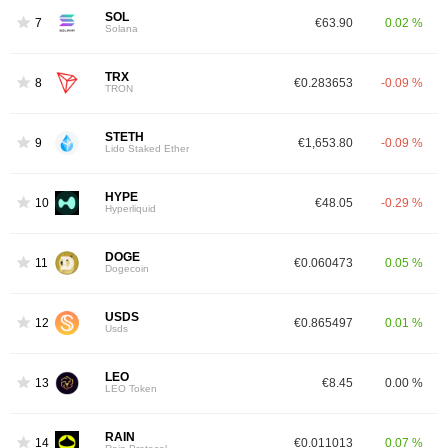
SOL
7
€63.90
0.02 %
Solana
TRX
8
€0.283653
-0.09 %
TRON
STETH
9
€1,653.80
-0.09 %
Lido Staked Ether
HYPE
10
€48.05
-0.29 %
Hyperliquid
DOGE
11
€0.060473
0.05 %
Dogecoin
USDS
12
€0.865497
0.01 %
Usds
LEO
13
€8.45
0.00 %
LEO Token
RAIN
14
€0.011013
0.07 %