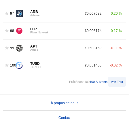
ARB
97
€0.067632
0.20 %
Arbitrum
FLR
98
€0.005174
0.17 %
Flare Network
APT
99
€0.508159
-0.11 %
Aptos
TUSD
100
€0.861463
-0.02 %
TrueUSD
Précédent 100
100 Suivants
Voir Tout
à propos de nous
Contact