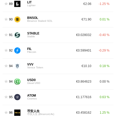
LIT
89
€2.06
-1.25 %
Lighter
BNSOL
90
€71.90
0.01 %
Binance Staked SOL
STABLE
91
€0.028032
-0.40 %
Stable
FIL
92
€0.599401
-0.29 %
Filecoin
VVV
94
€10.10
0.18 %
Venice Token
USD0
94
€0.864623
0.00 %
Usual USD
ATOM
95
€1.177616
0.63 %
Cosmos
币安人生
96
€0.458162
1.25 %
币安人生 (BinanceLife)