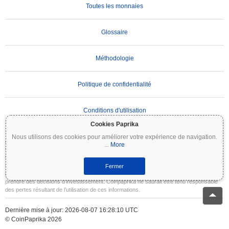
Toutes les monnaies
Glossaire
Méthodologie
Politique de confidentialité
Conditions d'utilisation
Cookies Paprika
Nous utilisons des cookies pour améliorer votre expérience de navigation.
AVIS IMPORTANT :
Les cryptomonnaies sont très volatiles et comportent des risques
...
More
importants. Vous pouvez perdre une partie ou la totalité de votre investissement. Toutes
les informations sur Coinpaprika sont fournies à titre informatif uniquement et ne
constituent pas des conseils financiers ou d'investissement. Effectuez toujours vos
Fermer
propres recherches (DYOR) et consultez un conseiller financier qualifié avant de
prendre des décisions d'investissement. Coinpaprika ne saurait être tenu responsable
des pertes résultant de l'utilisation de ces informations.
Dernière mise à jour: 2026-08-07 16:28:10 UTC
© CoinPaprika 2026