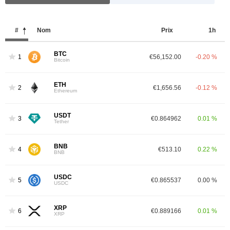
#
Nom
Prix ​​
1h
BTC
1
€56,152.00
-0.20 %
Bitcoin
ETH
2
€1,656.56
-0.12 %
Ethereum
USDT
3
€0.864962
0.01 %
Tether
BNB
4
€513.10
0.22 %
BNB
USDC
5
€0.865537
0.00 %
USDC
XRP
6
€0.889166
0.01 %
XRP