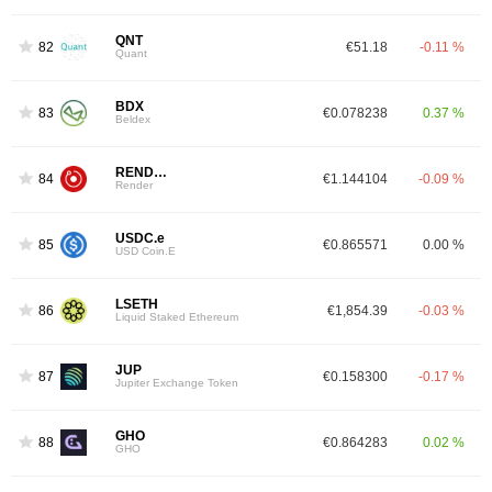
QNT
82
€51.18
-0.11 %
Quant
BDX
83
€0.078238
0.37 %
Beldex
RENDER
84
€1.144104
-0.09 %
Render
USDC.e
85
€0.865571
0.00 %
USD Coin.E
LSETH
86
€1,854.39
-0.03 %
Liquid Staked Ethereum
JUP
87
€0.158300
-0.17 %
Jupiter Exchange Token
GHO
88
€0.864283
0.02 %
GHO