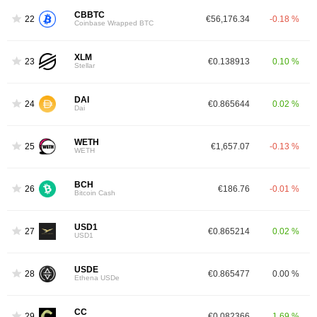
CBBTC
22
€56,176.34
-0.18 %
Coinbase Wrapped BTC
XLM
23
€0.138913
0.10 %
Stellar
DAI
24
€0.865644
0.02 %
Dai
WETH
25
€1,657.07
-0.13 %
WETH
BCH
26
€186.76
-0.01 %
Bitcoin Cash
USD1
27
€0.865214
0.02 %
USD1
USDE
28
€0.865477
0.00 %
Ethena USDe
CC
29
€0.082366
1.69 %