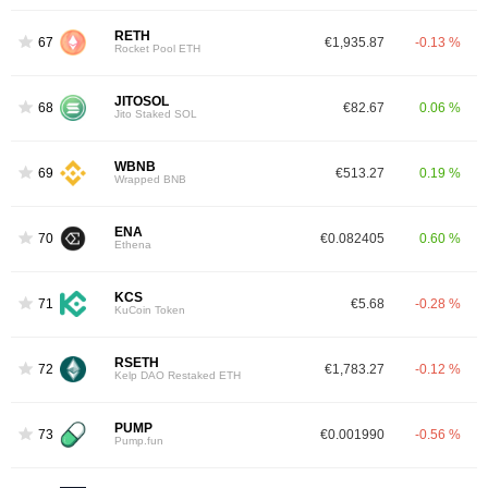
RETH
67
€1,935.87
-0.13 %
Rocket Pool ETH
JITOSOL
68
€82.67
0.06 %
Jito Staked SOL
WBNB
69
€513.27
0.19 %
Wrapped BNB
ENA
70
€0.082405
0.60 %
Ethena
KCS
71
€5.68
-0.28 %
KuCoin Token
RSETH
72
€1,783.27
-0.12 %
Kelp DAO Restaked ETH
PUMP
73
€0.001990
-0.56 %
Pump.fun