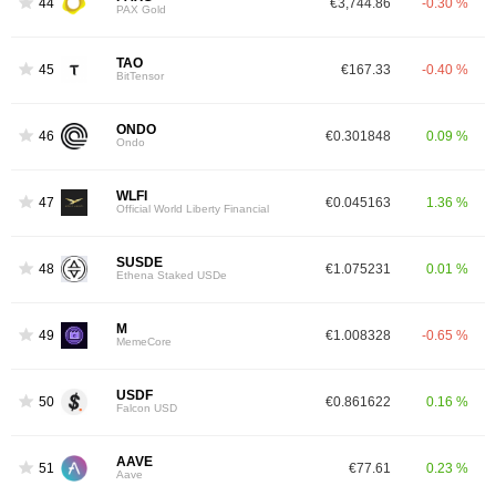
44
€3,744.86
-0.30 %
PAX Gold
TAO
45
€167.33
-0.40 %
BitTensor
ONDO
46
€0.301848
0.09 %
Ondo
WLFI
47
€0.045163
1.36 %
Official World Liberty Financial
SUSDE
48
€1.075231
0.01 %
Ethena Staked USDe
M
49
€1.008328
-0.65 %
MemeCore
USDF
50
€0.861622
0.16 %
Falcon USD
AAVE
51
€77.61
0.23 %
Aave