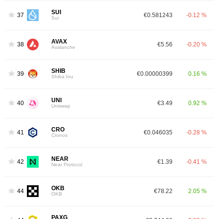
SUI
37
€0.581243
-0.12 %
Sui
AVAX
38
€5.56
-0.20 %
Avalanche
SHIB
39
€0.00000399
0.16 %
Shiba Inu
UNI
40
€3.49
0.92 %
Uniswap
CRO
41
€0.046035
-0.28 %
Cronos
NEAR
42
€1.39
-0.41 %
Near Protocol
OKB
44
€78.22
2.05 %
OKB
PAXG