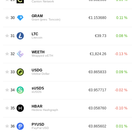
Canton Network
GRAM
30
€1.153680
0.11 %
Gram (prev. Toncoin)
LTC
31
€39.73
0.08 %
Litecoin
WEETH
32
€1,824.26
-0.13 %
Wrapped eETH
USDG
33
€0.865833
0.09 %
Global Dollar
sUSDS
34
€0.957717
-0.02 %
sUSDS
HBAR
35
€0.058760
-0.10 %
Hedera Hashgraph
PYUSD
36
€0.865602
0.01 %
PayPal USD