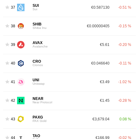
SUI
37
€0.587130
-0.51 %
Sui
SHIB
38
€0.00000405
-0.15 %
Shiba Inu
AVAX
39
€5.61
-0.20 %
Avalanche
CRO
40
€0.046640
-0.11 %
Cronos
UNI
41
€3.49
-1.02 %
Uniswap
NEAR
42
€1.45
-0.28 %
Near Protocol
PAXG
43
€3,679.04
0.08 %
PAX Gold
TAO
44
€166.99
-0.02 %