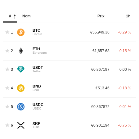
#
Nom
Prix ​​
1h
BTC
1
€55,949.36
-0.29 %
Bitcoin
ETH
2
€1,657.68
-0.15 %
Ethereum
USDT
3
€0.867197
0.00 %
Tether
BNB
4
€513.46
-0.18 %
BNB
USDC
5
€0.867872
-0.01 %
USDC
XRP
6
€0.901194
-0.75 %
XRP