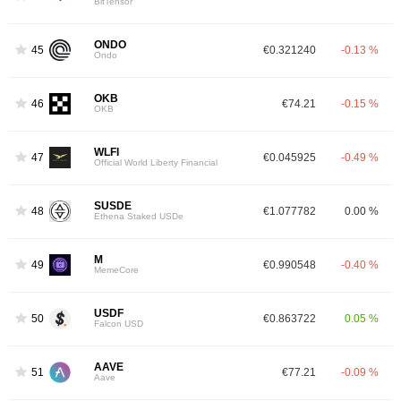
BitTensor
ONDO
45
€0.321240
-0.13 %
Ondo
OKB
46
€74.21
-0.15 %
OKB
WLFI
47
€0.045925
-0.49 %
Official World Liberty Financial
SUSDE
48
€1.077782
0.00 %
Ethena Staked USDe
M
49
€0.990548
-0.40 %
MemeCore
USDF
50
€0.863722
0.05 %
Falcon USD
AAVE
51
€77.21
-0.09 %
Aave