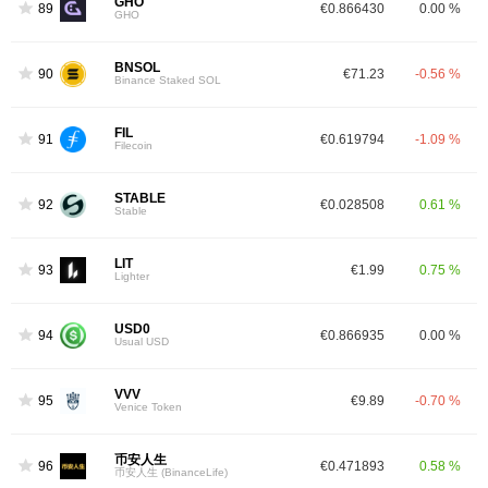
GHO
89
€0.866430
0.00 %
GHO
BNSOL
90
€71.23
-0.56 %
Binance Staked SOL
FIL
91
€0.619794
-1.09 %
Filecoin
STABLE
92
€0.028508
0.61 %
Stable
LIT
93
€1.99
0.75 %
Lighter
USD0
94
€0.866935
0.00 %
Usual USD
VVV
95
€9.89
-0.70 %
Venice Token
币安人生
96
€0.471893
0.58 %
币安人生 (BinanceLife)