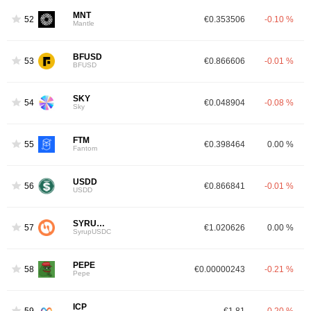
MNT
52
€0.353506
-0.10 %
Mantle
BFUSD
53
€0.866606
-0.01 %
BFUSD
SKY
54
€0.048904
-0.08 %
Sky
FTM
55
€0.398464
0.00 %
Fantom
USDD
56
€0.866841
-0.01 %
USDD
SYRUPUSDC
57
€1.020626
0.00 %
SyrupUSDC
PEPE
58
€0.00000243
-0.21 %
Pepe
ICP
59
€1.81
-0.20 %