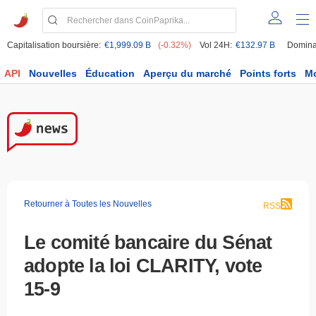
Capitalisation boursière:
€1,999.09 B
(-0.32%)
Vol 24H:
€132.97 B
Domina
API
Nouvelles
Éducation
Aperçu du marché
Points forts
M
Retourner à Toutes les Nouvelles
RSS
Le comité bancaire du Sénat
adopte la loi CLARITY, vote
15-9