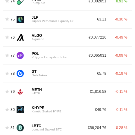
74
€0.002051
0.93 %
Pump.fun
JLP
75
€3.11
-0.30 %
Jupiter Perpetuals Liquidity Provider Token
ALGO
76
€0.077226
-0.49 %
Algorand
POL
77
€0.065031
-0.09 %
Polygon Ecosystem Token
GT
78
€5.78
-0.19 %
GateToken
METH
79
€1,816.58
-0.11 %
mETH
KHYPE
80
€49.76
-0.11 %
Kinetiq Staked HYPE
LBTC
81
€56,204.76
-0.28 %
Lombard Staked BTC