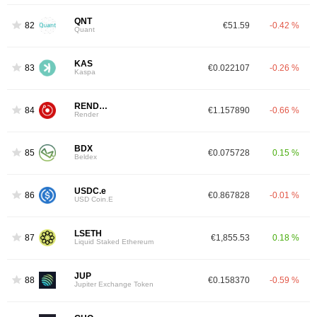
QNT
82
€51.59
-0.42 %
Quant
KAS
83
€0.022107
-0.26 %
Kaspa
RENDER
84
€1.157890
-0.66 %
Render
BDX
85
€0.075728
0.15 %
Beldex
USDC.e
86
€0.867828
-0.01 %
USD Coin.E
LSETH
87
€1,855.53
0.18 %
Liquid Staked Ethereum
JUP
88
€0.158370
-0.59 %
Jupiter Exchange Token