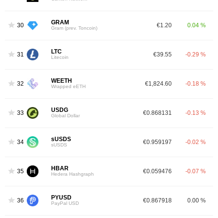
GRAM
30
€1.20
0.04 %
Gram (prev. Toncoin)
LTC
31
€39.55
-0.29 %
Litecoin
WEETH
32
€1,824.60
-0.18 %
Wrapped eETH
USDG
33
€0.868131
-0.13 %
Global Dollar
sUSDS
34
€0.959197
-0.02 %
sUSDS
HBAR
35
€0.059476
-0.07 %
Hedera Hashgraph
PYUSD
36
€0.867918
0.00 %
PayPal USD