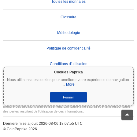
Toutes les monnaies
Glossaire
Méthodologie
Politique de confidentialité
Conditions d'utilisation
Cookies Paprika
Nous utilisons des cookies pour améliorer votre expérience de navigation.
AVIS IMPORTANT :
Les cryptomonnaies sont très volatiles et comportent des risques
...
More
importants. Vous pouvez perdre une partie ou la totalité de votre investissement. Toutes
les informations sur Coinpaprika sont fournies à titre informatif uniquement et ne
constituent pas des conseils financiers ou d'investissement. Effectuez toujours vos
Fermer
propres recherches (DYOR) et consultez un conseiller financier qualifié avant de
prendre des décisions d'investissement. Coinpaprika ne saurait être tenu responsable
des pertes résultant de l'utilisation de ces informations.
Dernière mise à jour: 2026-08-06 18:07:55 UTC
© CoinPaprika 2026