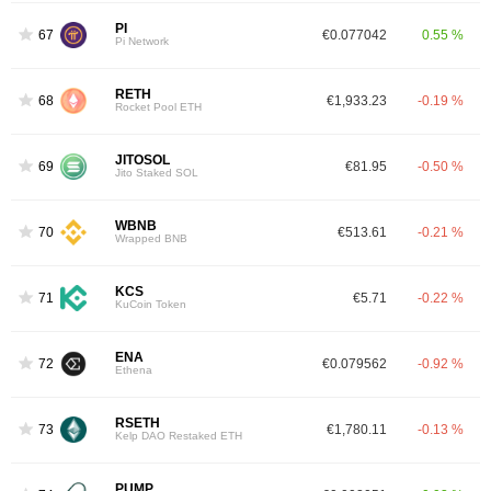
PI
67
€0.077042
0.55 %
Pi Network
RETH
68
€1,933.23
-0.19 %
Rocket Pool ETH
JITOSOL
69
€81.95
-0.50 %
Jito Staked SOL
WBNB
70
€513.61
-0.21 %
Wrapped BNB
KCS
71
€5.71
-0.22 %
KuCoin Token
ENA
72
€0.079562
-0.92 %
Ethena
RSETH
73
€1,780.11
-0.13 %
Kelp DAO Restaked ETH
PUMP