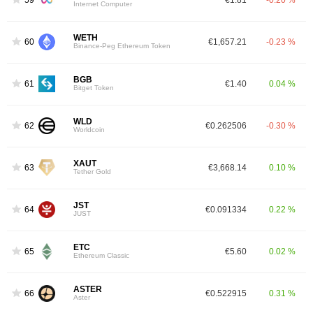
Internet Computer
WETH
60
€1,657.21
-0.23 %
Binance-Peg Ethereum Token
BGB
61
€1.40
0.04 %
Bitget Token
WLD
62
€0.262506
-0.30 %
Worldcoin
XAUT
63
€3,668.14
0.10 %
Tether Gold
JST
64
€0.091334
0.22 %
JUST
ETC
65
€5.60
0.02 %
Ethereum Classic
ASTER
66
€0.522915
0.31 %
Aster