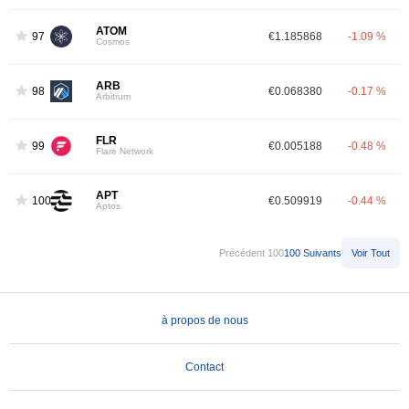
ATOM
97
€1.185868
-1.09 %
Cosmos
ARB
98
€0.068380
-0.17 %
Arbitrum
FLR
99
€0.005188
-0.48 %
Flare Network
APT
100
€0.509919
-0.44 %
Aptos
Précédent 100
100 Suivants
Voir Tout
à propos de nous
Contact