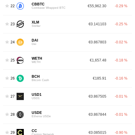
CBBTC
22
€55,962.30
-0.29 %
Coinbase Wrapped BTC
XLM
23
€0.141103
-0.25 %
Stellar
DAI
24
€0.867803
-0.02 %
Dai
WETH
25
€1,657.48
-0.18 %
WETH
BCH
26
€185.91
-0.16 %
Bitcoin Cash
USD1
27
€0.867505
-0.01 %
USD1
USDE
28
€0.867844
-0.01 %
Ethena USDe
CC
29
€0.085015
-0.90 %
Canton Network