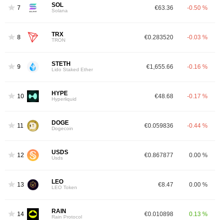
SOL
7
€63.36
-0.50 %
Solana
TRX
8
€0.283520
-0.03 %
TRON
STETH
9
€1,655.66
-0.16 %
Lido Staked Ether
HYPE
10
€48.68
-0.17 %
Hyperliquid
DOGE
11
€0.059836
-0.44 %
Dogecoin
USDS
12
€0.867877
0.00 %
Usds
LEO
13
€8.47
0.00 %
LEO Token
RAIN
14
€0.010898
0.13 %
Rain Protocol