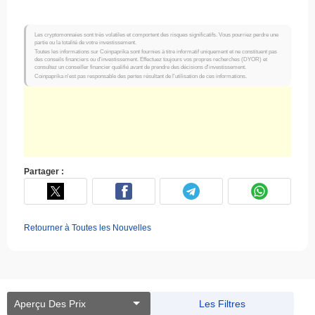
Les cryptomonnaies sont très volatiles et comportent des risques significatifs. Vous pourriez perdre une
partie ou la totalité de votre investissement.
Toutes les informations sur Coinpaprika sont fournies à titre informatif uniquement et ne constituent pas
des conseils financiers ou d'investissement. Effectuez toujours vos propres recherches (DYOR) et
consultez un conseiller financier qualifié avant de prendre des décisions d'investissement.
Coinpaprika n'est pas responsable des pertes résultant de l'utilisation de ces informations.
Partager :
Retourner à Toutes les Nouvelles
Aperçu Des Prix
Les Filtres