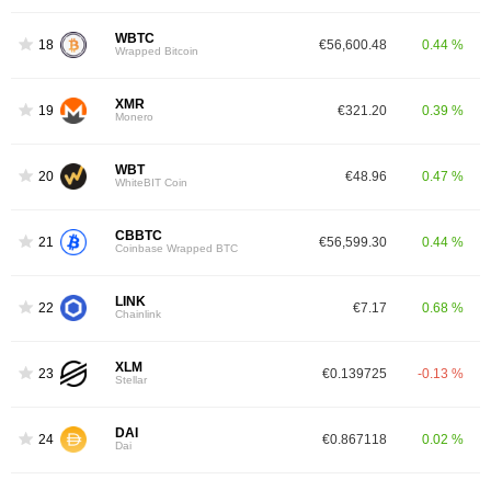
WBTC
18
€56,600.48
0.44 %
Wrapped Bitcoin
XMR
19
€321.20
0.39 %
Monero
WBT
20
€48.96
0.47 %
WhiteBIT Coin
CBBTC
21
€56,599.30
0.44 %
Coinbase Wrapped BTC
LINK
22
€7.17
0.68 %
Chainlink
XLM
23
€0.139725
-0.13 %
Stellar
DAI
24
€0.867118
0.02 %
Dai