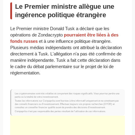
Le Premier ministre allègue une
ingérence politique étrangère
Le Premier ministre Donald Tusk a déclaré que les
opérations de Zondacrypto
pourraient être liées à des
fonds russes
et à une influence politique étrangère.
Plusieurs médias indépendants ont attribué la déclaration
directement à Tusk. L'allégation n'a pas été confirmée de
manière indépendante. Tusk a fait cette déclaration dans
le cadre du débat parlementaire sur le projet de loi de
réglementation.
Les cryptomonnaies sont très volatiles et comportent des risques significatifs. Vous pourriez perdre une
partie ou la totalité de votre investissement.
Toutes les informations sur Coinpaprika sont fournies à titre informatif uniquement et ne constituent pas
des conseils financiers ou d'investissement. Effectuez toujours vos propres recherches (DYOR) et
consultez un conseiller financier qualifié avant de prendre des décisions d'investissement.
Coinpaprika n'est pas responsable des pertes résultant de l'utilisation de ces informations.