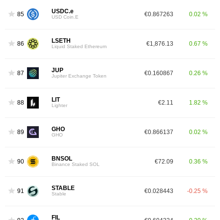
USDC.e
85
€0.867263
0.02 %
USD Coin.E
LSETH
86
€1,876.13
0.67 %
Liquid Staked Ethereum
JUP
87
€0.160867
0.26 %
Jupiter Exchange Token
LIT
88
€2.11
1.82 %
Lighter
GHO
89
€0.866137
0.02 %
GHO
BNSOL
90
€72.09
0.36 %
Binance Staked SOL
STABLE
91
€0.028443
-0.25 %
Stable
FIL