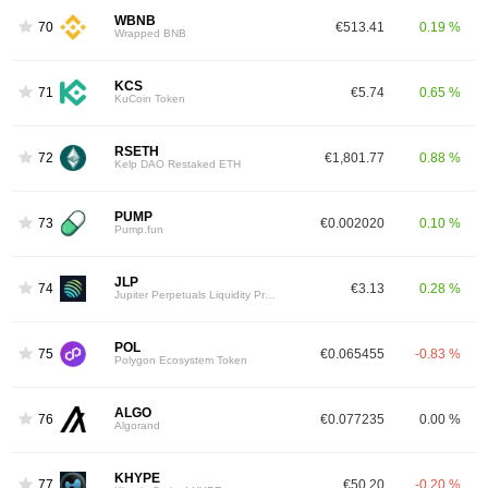
WBNB
70
€513.41
0.19 %
Wrapped BNB
KCS
71
€5.74
0.65 %
KuCoin Token
RSETH
72
€1,801.77
0.88 %
Kelp DAO Restaked ETH
PUMP
73
€0.002020
0.10 %
Pump.fun
JLP
74
€3.13
0.28 %
Jupiter Perpetuals Liquidity Provider Token
POL
75
€0.065455
-0.83 %
Polygon Ecosystem Token
ALGO
76
€0.077235
0.00 %
Algorand
KHYPE
77
€50.20
-0.20 %