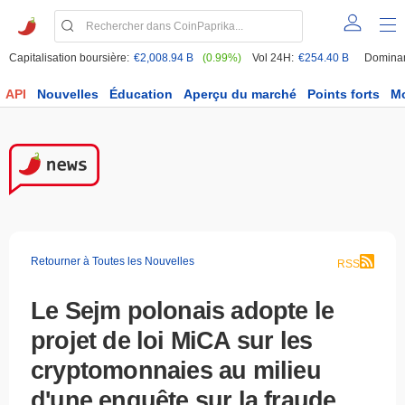
Capitalisation boursière:
€2,008.94 B
(0.99%)
Vol 24H:
€254.40 B
Domina
API
Nouvelles
Éducation
Aperçu du marché
Points forts
M
Retourner à Toutes les Nouvelles
RSS
Le Sejm polonais adopte le
projet de loi MiCA sur les
cryptomonnaies au milieu
d'une enquête sur la fraude