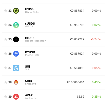
USDG
33
€0.867834
0.00 %
Global Dollar
sUSDS
34
€0.959705
0.02 %
sUSDS
HBAR
35
€0.059227
-0.24 %
Hedera Hashgraph
PYUSD
36
€0.867024
0.00 %
PayPal USD
SUI
37
€0.584892
-0.05 %
Sui
SHIB
38
€0.00000404
0.43 %
Shiba Inu
AVAX
39
€5.62
0.35 %
Avalanche