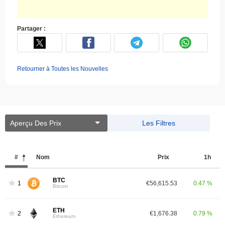
Partager :
Retourner à Toutes les Nouvelles
Aperçu Des Prix
Les Filtres
#
Nom
Prix ​​
1h
BTC
1
€56,615.53
0.47 %
Bitcoin
ETH
2
€1,676.38
0.79 %
Ethereum