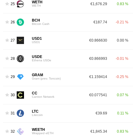
WETH
25
€1,676.29
0.83 %
WETH
BCH
26
€187.74
-0.21 %
Bitcoin Cash
USD1
27
€0.866630
0.00 %
USD1
USDE
28
€0.866993
-0.01 %
Ethena USDe
GRAM
29
€1.159414
-0.25 %
Gram (prev. Toncoin)
CC
30
€0.077541
0.07 %
Canton Network
LTC
31
€39.69
0.11 %
Litecoin
WEETH
32
€1,845.34
0.83 %
Wrapped eETH