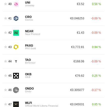
UNI
40
€3.52
0.56 %
Uniswap
CRO
41
€0.046253
-0.09 %
Cronos
NEAR
42
€1.43
-0.09 %
Near Protocol
PAXG
43
€3,772.81
0.94 %
PAX Gold
TAO
44
€168.06
-0.09 %
BitTensor
OKB
45
€76.62
0.26 %
OKB
ONDO
46
€0.305077
-0.17 %
Ondo
WLFI
47
€0.045031
0.05 %
Official World Liberty Financial