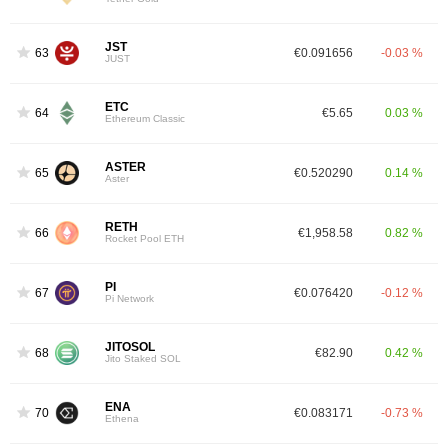
JST
63
€0.091656
-0.03 %
JUST
ETC
64
€5.65
0.03 %
Ethereum Classic
ASTER
65
€0.520290
0.14 %
Aster
RETH
66
€1,958.58
0.82 %
Rocket Pool ETH
PI
67
€0.076420
-0.12 %
Pi Network
JITOSOL
68
€82.90
0.42 %
Jito Staked SOL
ENA
70
€0.083171
-0.73 %
Ethena