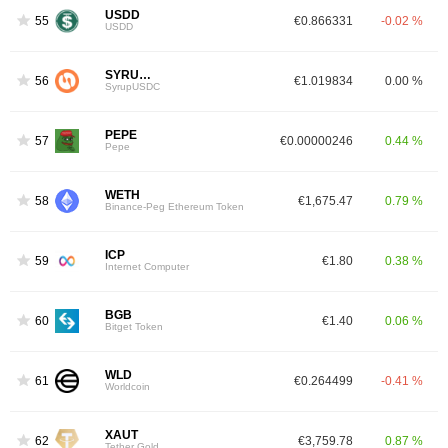
USDD
55
€0.866331
-0.02 %
USDD
SYRUPUSDC
56
€1.019834
0.00 %
SyrupUSDC
PEPE
57
€0.00000246
0.44 %
Pepe
WETH
58
€1,675.47
0.79 %
Binance-Peg Ethereum Token
ICP
59
€1.80
0.38 %
Internet Computer
BGB
60
€1.40
0.06 %
Bitget Token
WLD
61
€0.264499
-0.41 %
Worldcoin
XAUT
62
€3,759.78
0.87 %
Tether Gold