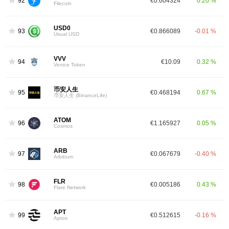
92
€0.604324
0.20 %
Filecoin
USD0
93
€0.866089
-0.01 %
Usual USD
VVV
94
€10.09
0.32 %
Venice Token
币安人生
95
€0.468194
0.67 %
币安人生 (BinanceLife)
ATOM
96
€1.165927
0.05 %
Cosmos
ARB
97
€0.067679
-0.40 %
Arbitrum
FLR
98
€0.005186
0.43 %
Flare Network
APT
99
€0.512615
-0.16 %
Aptos