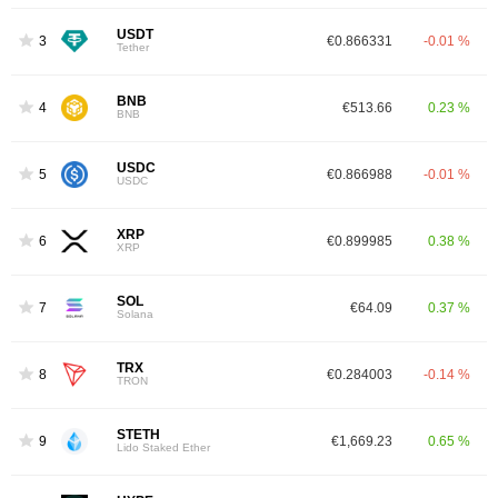
USDT
3
€0.866331
-0.01 %
Tether
BNB
4
€513.66
0.23 %
BNB
USDC
5
€0.866988
-0.01 %
USDC
XRP
6
€0.899985
0.38 %
XRP
SOL
7
€64.09
0.37 %
Solana
TRX
8
€0.284003
-0.14 %
TRON
STETH
9
€1,669.23
0.65 %
Lido Staked Ether