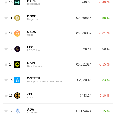
HYPE
10
€49.08
-0.40 %
Hyperliquid
DOGE
11
€0.060686
0.58 %
Dogecoin
USDS
12
€0.866857
-0.01 %
Usds
LEO
13
€8.47
0.00 %
LEO Token
RAIN
14
€0.011024
-0.15 %
Rain Protocol
WSTETH
15
€2,080.48
0.83 %
Wrapped Liquid Staked Ether 2.0
ZEC
16
€443.24
-0.10 %
Zcash
ADA
17
€0.174424
0.15 %
Cardano