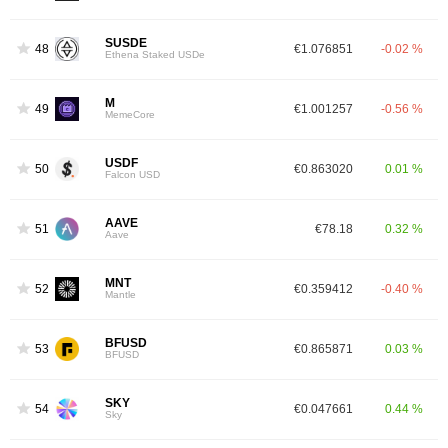
SUSDE
48
€1.076851
-0.02 %
Ethena Staked USDe
M
49
€1.001257
-0.56 %
MemeCore
USDF
50
€0.863020
0.01 %
Falcon USD
AAVE
51
€78.18
0.32 %
Aave
MNT
52
€0.359412
-0.40 %
Mantle
BFUSD
53
€0.865871
0.03 %
BFUSD
SKY
54
€0.047661
0.44 %
Sky