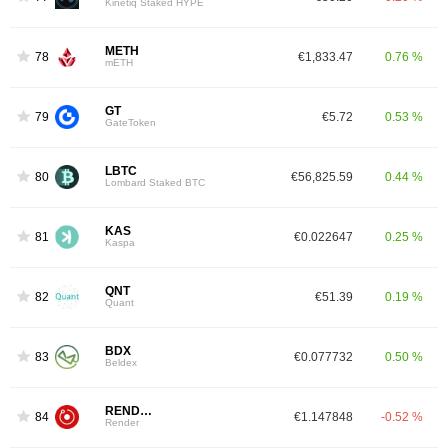
Kinetiq Staked HYPE
METH
78
€1,833.47
0.76 %
mETH
GT
79
€5.72
0.53 %
GateToken
LBTC
80
€56,825.59
0.44 %
Lombard Staked BTC
KAS
81
€0.022647
0.25 %
Kaspa
QNT
82
€51.39
0.19 %
Quant
BDX
83
€0.077732
0.50 %
Beldex
RENDER
84
€1.147848
-0.52 %
Render