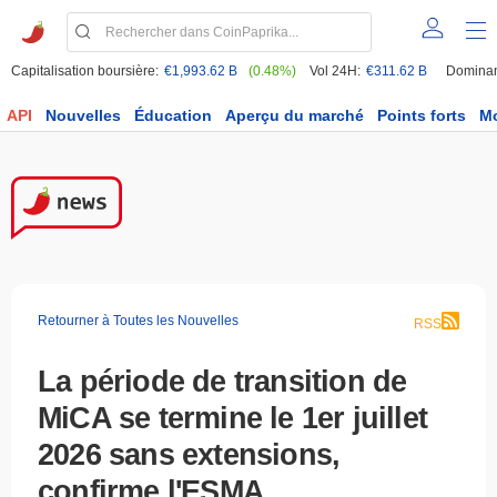
Capitalisation boursière:
€1,993.62 B
(0.48%)
Vol 24H:
€311.62 B
Domina
API
Nouvelles
Éducation
Aperçu du marché
Points forts
M
Retourner à Toutes les Nouvelles
RSS
La période de transition de
MiCA se termine le 1er juillet
2026 sans extensions,
confirme l'ESMA