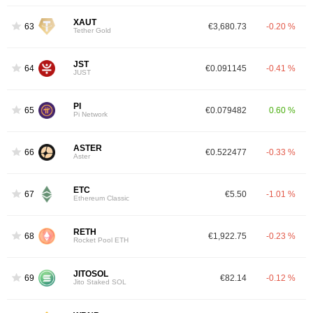
XAUT
63
€3,680.73
-0.20 %
Tether Gold
JST
64
€0.091145
-0.41 %
JUST
PI
65
€0.079482
0.60 %
Pi Network
ASTER
66
€0.522477
-0.33 %
Aster
ETC
67
€5.50
-1.01 %
Ethereum Classic
RETH
68
€1,922.75
-0.23 %
Rocket Pool ETH
JITOSOL
69
€82.14
-0.12 %
Jito Staked SOL