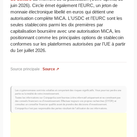
juin 2026). Circle émet également l'EURC, un jeton de
monnaie électronique libellé en euros qui détient une
autorisation complète MiCA. L'USDC et l'EURC sont les
seules stablecoins parmi les dix premières par
capitalisation boursière avec une autorisation MiCA, les
positionnant comme les principales options de stablecoin
conformes sur les plateformes autorisées par l'UE à partir
du 1er juillet 2026.
Source principale :
Source ↗
Les cryptomonnaies sont très volatiles et comportent des risques significatifs. Vous pourriez perdre une
partie ou la totalité de votre investissement.
Toutes les informations sur Coinpaprika sont fournies à titre informatif uniquement et ne constituent pas
des conseils financiers ou d'investissement. Effectuez toujours vos propres recherches (DYOR) et
consultez un conseiller financier qualifié avant de prendre des décisions d'investissement.
Coinpaprika n'est pas responsable des pertes résultant de l'utilisation de ces informations.