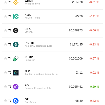
WBNB
70
€514.78
-0.01 %
Wrapped BNB
KCS
71
€5.70
-0.11 %
KuCoin Token
ENA
72
€0.078973
-0.06 %
Ethena
RSETH
73
€1,771.85
-0.23 %
Kelp DAO Restaked ETH
PUMP
74
€0.002009
-0.57 %
Pump.fun
JLP
75
€3.11
-0.02 %
Jupiter Perpetuals Liquidity Provider Token
POL
76
€0.065451
0.29 %
Polygon Ecosystem Token
GT
77
€5.80
-0.42 %
GateToken