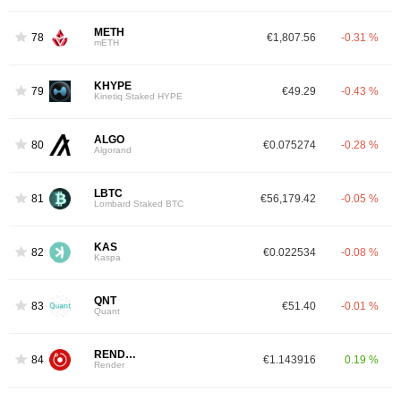
METH
78
€1,807.56
-0.31 %
mETH
KHYPE
79
€49.29
-0.43 %
Kinetiq Staked HYPE
ALGO
80
€0.075274
-0.28 %
Algorand
LBTC
81
€56,179.42
-0.05 %
Lombard Staked BTC
KAS
82
€0.022534
-0.08 %
Kaspa
QNT
83
€51.40
-0.01 %
Quant
RENDER
84
€1.143916
0.19 %
Render