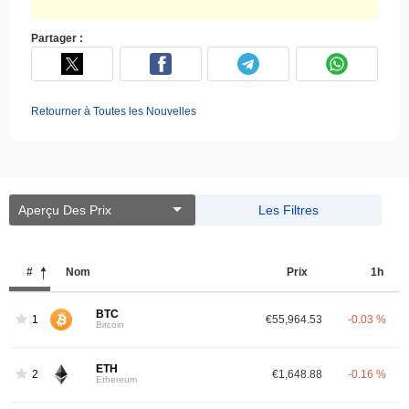
Partager :
Retourner à Toutes les Nouvelles
Aperçu Des Prix
Les Filtres
#
Nom
Prix ​​
1h
BTC
1
€55,964.53
-0.03 %
Bitcoin
ETH
2
€1,648.88
-0.16 %
Ethereum