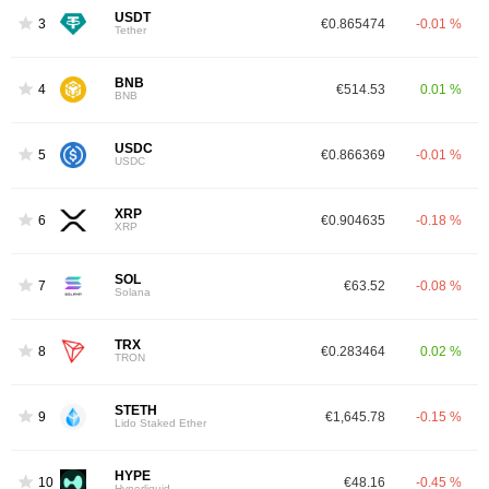
USDT
3
€0.865474
-0.01 %
Tether
BNB
4
€514.53
0.01 %
BNB
USDC
5
€0.866369
-0.01 %
USDC
XRP
6
€0.904635
-0.18 %
XRP
SOL
7
€63.52
-0.08 %
Solana
TRX
8
€0.283464
0.02 %
TRON
STETH
9
€1,645.78
-0.15 %
Lido Staked Ether
HYPE
10
€48.16
-0.45 %
Hyperliquid