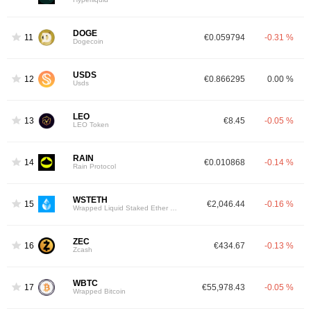
DOGE
11
€0.059794
-0.31 %
Dogecoin
USDS
12
€0.866295
0.00 %
Usds
LEO
13
€8.45
-0.05 %
LEO Token
RAIN
14
€0.010868
-0.14 %
Rain Protocol
WSTETH
15
€2,046.44
-0.16 %
Wrapped Liquid Staked Ether 2.0
ZEC
16
€434.67
-0.13 %
Zcash
WBTC
17
€55,978.43
-0.05 %
Wrapped Bitcoin