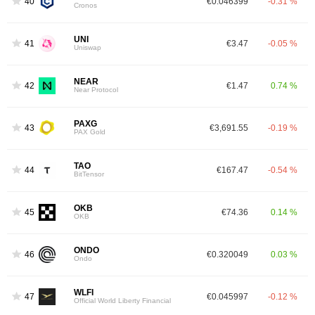
40
€0.046399
-0.31 %
Cronos
UNI
41
€3.47
-0.05 %
Uniswap
NEAR
42
€1.47
0.74 %
Near Protocol
PAXG
43
€3,691.55
-0.19 %
PAX Gold
TAO
44
€167.47
-0.54 %
BitTensor
OKB
45
€74.36
0.14 %
OKB
ONDO
46
€0.320049
0.03 %
Ondo
WLFI
47
€0.045997
-0.12 %
Official World Liberty Financial