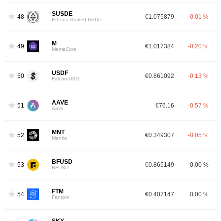
SUSDE
48
€1.075879
-0.01 %
Ethena Staked USDe
M
49
€1.017384
-0.20 %
MemeCore
USDF
50
€0.861092
-0.13 %
Falcon USD
AAVE
51
€76.16
-0.57 %
Aave
MNT
52
€0.349307
-0.05 %
Mantle
BFUSD
53
€0.865149
0.00 %
BFUSD
FTM
54
€0.407147
0.00 %
3
Fantom