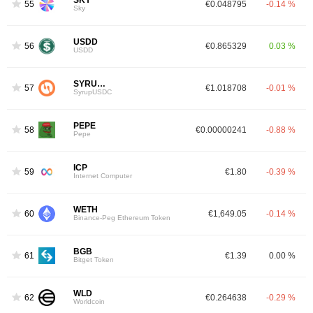
SKY
55
€0.048795
-0.14 %
Sky
USDD
56
€0.865329
0.03 %
USDD
SYRUPUSDC
57
€1.018708
-0.01 %
SyrupUSDC
PEPE
58
€0.00000241
-0.88 %
Pepe
ICP
59
€1.80
-0.39 %
Internet Computer
WETH
60
€1,649.05
-0.14 %
Binance-Peg Ethereum Token
BGB
61
€1.39
0.00 %
Bitget Token
WLD
62
€0.264638
-0.29 %
Worldcoin