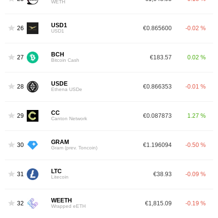
WETH
USD1
26
€0.865600
-0.02 %
USD1
BCH
27
€183.57
0.02 %
Bitcoin Cash
USDE
28
€0.866353
-0.01 %
Ethena USDe
CC
29
€0.087873
1.27 %
Canton Network
GRAM
30
€1.196094
-0.50 %
Gram (prev. Toncoin)
LTC
31
€38.93
-0.09 %
Litecoin
WEETH
32
€1,815.09
-0.19 %
Wrapped eETH