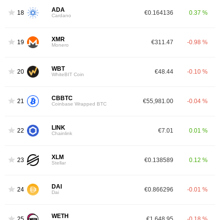
ADA
18
€0.164136
0.37 %
Cardano
XMR
19
€311.47
-0.98 %
Monero
WBT
20
€48.44
-0.10 %
WhiteBIT Coin
CBBTC
21
€55,981.00
-0.04 %
Coinbase Wrapped BTC
LINK
22
€7.01
0.01 %
Chainlink
XLM
23
€0.138589
0.12 %
Stellar
DAI
24
€0.866296
-0.01 %
Dai
WETH
25
€1,648.95
-0.18 %