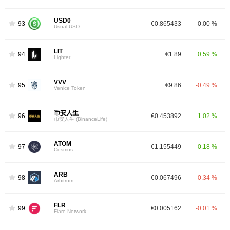
USD0
93
€0.865433
0.00 %
Usual USD
LIT
94
€1.89
0.59 %
Lighter
VVV
95
€9.86
-0.49 %
Venice Token
币安人生
96
€0.453892
1.02 %
币安人生 (BinanceLife)
ATOM
97
€1.155449
0.18 %
Cosmos
ARB
98
€0.067496
-0.34 %
Arbitrum
FLR
99
€0.005162
-0.01 %
Flare Network