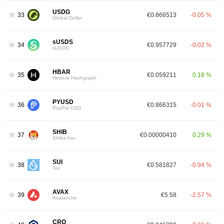
USDG
33
€0.866513
-0.05 %
Global Dollar
sUSDS
34
€0.957729
-0.02 %
sUSDS
HBAR
35
€0.059211
0.18 %
Hedera Hashgraph
PYUSD
36
€0.866315
-0.01 %
PayPal USD
SHIB
37
€0.00000410
0.29 %
Shiba Inu
SUI
38
€0.581827
-0.94 %
Sui
AVAX
39
€5.58
-2.57 %
Avalanche
CRO