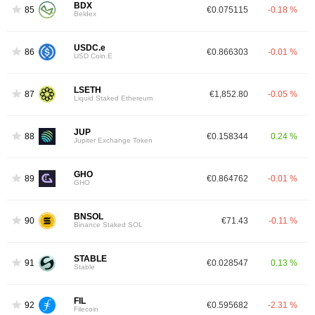
BDX
85
€0.075115
-0.18 %
Beldex
USDC.e
86
€0.866303
-0.01 %
USD Coin.E
LSETH
87
€1,852.80
-0.05 %
Liquid Staked Ethereum
JUP
88
€0.158344
0.24 %
Jupiter Exchange Token
GHO
89
€0.864762
-0.01 %
GHO
BNSOL
90
€71.43
-0.11 %
Binance Staked SOL
STABLE
91
€0.028547
0.13 %
Stable
FIL
92
€0.595682
-2.31 %
Filecoin