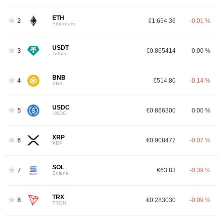
ETH
2
€1,654.36
-0.01 %
Ethereum
USDT
3
€0.865414
0.00 %
Tether
BNB
4
€514.80
-0.14 %
BNB
USDC
5
€0.866300
0.00 %
USDC
XRP
6
€0.908477
-0.07 %
XRP
SOL
7
€63.83
-0.39 %
Solana
TRX
8
€0.283030
-0.09 %
TRON