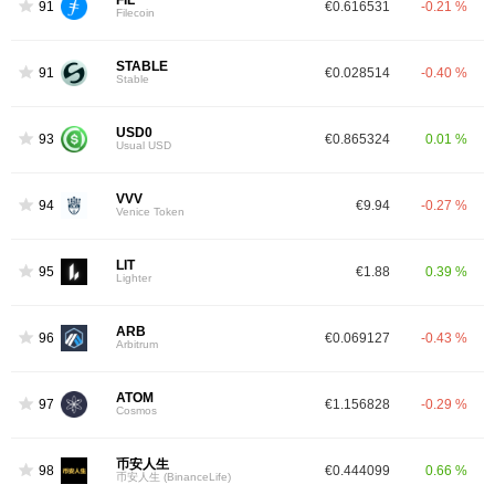
FIL
91
€0.616531
-0.21 %
Filecoin
STABLE
91
€0.028514
-0.40 %
Stable
USD0
93
€0.865324
0.01 %
Usual USD
VVV
94
€9.94
-0.27 %
Venice Token
LIT
95
€1.88
0.39 %
Lighter
ARB
96
€0.069127
-0.43 %
Arbitrum
ATOM
97
€1.156828
-0.29 %
Cosmos
币安人生
98
€0.444099
0.66 %
币安人生 (BinanceLife)