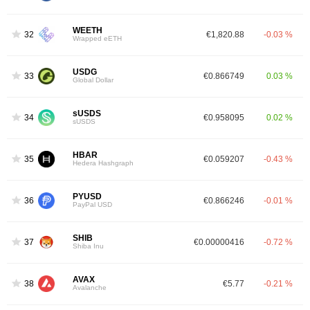
WEETH
32
€1,820.88
-0.03 %
Wrapped eETH
USDG
33
€0.866749
0.03 %
Global Dollar
sUSDS
34
€0.958095
0.02 %
sUSDS
HBAR
35
€0.059207
-0.43 %
Hedera Hashgraph
PYUSD
36
€0.866246
-0.01 %
PayPal USD
SHIB
37
€0.00000416
-0.72 %
Shiba Inu
AVAX
38
€5.77
-0.21 %
Avalanche