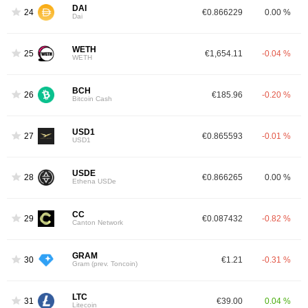
DAI
24
€0.866229
0.00 %
Dai
WETH
25
€1,654.11
-0.04 %
WETH
BCH
26
€185.96
-0.20 %
Bitcoin Cash
USD1
27
€0.865593
-0.01 %
USD1
USDE
28
€0.866265
0.00 %
Ethena USDe
CC
29
€0.087432
-0.82 %
Canton Network
GRAM
30
€1.21
-0.31 %
Gram (prev. Toncoin)
LTC
31
€39.00
0.04 %
Litecoin