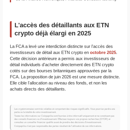
L'accès des détaillants aux ETN
crypto déjà élargi en 2025
La FCA a levé une interdiction distincte sur l'accès des
investisseurs de détail aux ETN crypto en
octobre 2025
.
Cette décision antérieure a permis aux investisseurs de
détail individuels d'acheter directement des ETN crypto
cotés sur des bourses britanniques approuvées par la
FCA. La proposition de juin 2026 est une mesure distincte.
Elle cible l'allocation au niveau des fonds, et non les
achats directs des détaillants.
Les cryptomonnaies sont très volatiles et comportent des risques significatifs. Vous pourriez perdre une
partie ou la totalité de votre investissement.
Toutes les informations sur Coinpaprika sont fournies à titre informatif uniquement et ne constituent pas
des conseils financiers ou d'investissement. Effectuez toujours vos propres recherches (DYOR) et
consultez un conseiller financier qualifié avant de prendre des décisions d'investissement.
Coinpaprika n'est pas responsable des pertes résultant de l'utilisation de ces informations.