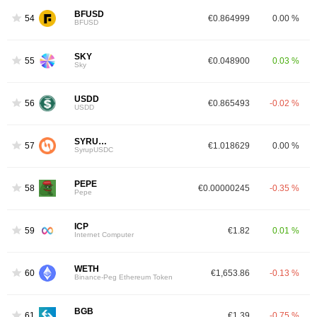
BFUSD
54
€0.864999
0.00 %
BFUSD
SKY
55
€0.048900
0.03 %
Sky
USDD
56
€0.865493
-0.02 %
USDD
SYRUPUSDC
57
€1.018629
0.00 %
SyrupUSDC
PEPE
58
€0.00000245
-0.35 %
Pepe
ICP
59
€1.82
0.01 %
Internet Computer
WETH
60
€1,653.86
-0.13 %
Binance-Peg Ethereum Token
BGB
61
€1.39
-0.75 %