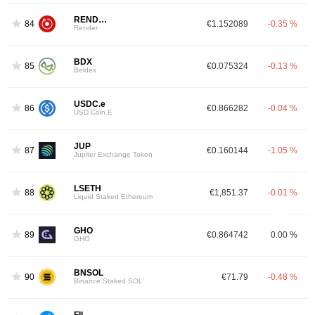
RENDER
84
€1.152089
-0.35 %
Render
BDX
85
€0.075324
-0.13 %
Beldex
USDC.e
86
€0.866282
-0.04 %
USD Coin.E
JUP
87
€0.160144
-1.05 %
Jupiter Exchange Token
LSETH
88
€1,851.37
-0.01 %
Liquid Staked Ethereum
GHO
89
€0.864742
0.00 %
GHO
BNSOL
90
€71.79
-0.48 %
Binance Staked SOL