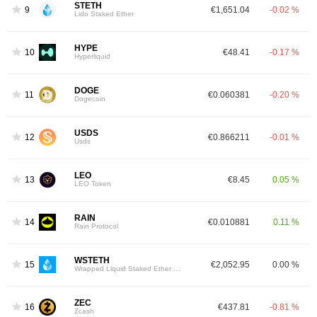
STETH
9
€1,651.04
-0.02 %
Lido Staked Ether
HYPE
10
€48.41
-0.17 %
Hyperliquid
DOGE
11
€0.060381
-0.20 %
Dogecoin
USDS
12
€0.866211
-0.01 %
Usds
LEO
13
€8.45
0.05 %
LEO Token
RAIN
14
€0.010881
0.11 %
Rain Protocol
WSTETH
15
€2,052.95
0.00 %
Wrapped Liquid Staked Ether 2.0
ZEC
16
€437.81
-0.81 %
Zcash