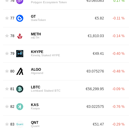
76
€0.065363
0.17 %
Polygon Ecosystem Token
GT
77
€5.82
-0.11 %
GateToken
METH
78
€1,810.03
-0.14 %
mETH
KHYPE
79
€49.41
-0.40 %
Kinetiq Staked HYPE
ALGO
80
€0.075276
-0.48 %
Algorand
LBTC
81
€56,299.95
-0.09 %
Lombard Staked BTC
KAS
82
€0.022575
-0.76 %
Kaspa
QNT
83
€51.47
-0.29 %
Quant