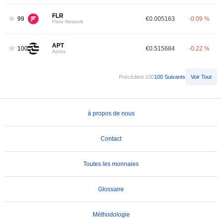
FLR
99
€0.005163
-0.09 %
Flare Network
APT
100
€0.515684
-0.22 %
Aptos
Précédent 100
100 Suivants
Voir Tout
à propos de nous
Contact
Toutes les monnaies
Glossaire
Méthodologie