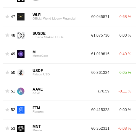
WLFI
47
€0.045871
-0.68 %
Official World Liberty Financial
SUSDE
48
€1.075730
0.00 %
Ethena Staked USDe
M
49
€1.019815
-0.49 %
MemeCore
USDF
50
€0.861324
0.05 %
Falcon USD
AAVE
51
€76.59
-0.11 %
Aave
FTM
52
€0.415328
0.00 %
Fantom
MNT
53
€0.352311
-0.08 %
Mantle