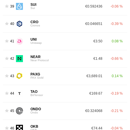
SUI
39
€0.592436
-0.06 %
Sui
CRO
40
€0.046651
-0.39 %
Cronos
UNI
41
€3.50
0.08 %
Uniswap
NEAR
42
€1.48
-0.66 %
Near Protocol
PAXG
43
€3,689.01
0.14 %
PAX Gold
TAO
44
€169.67
-0.19 %
BitTensor
ONDO
45
€0.324068
-0.21 %
Ondo
OKB
46
€74.44
-0.04 %
OKB