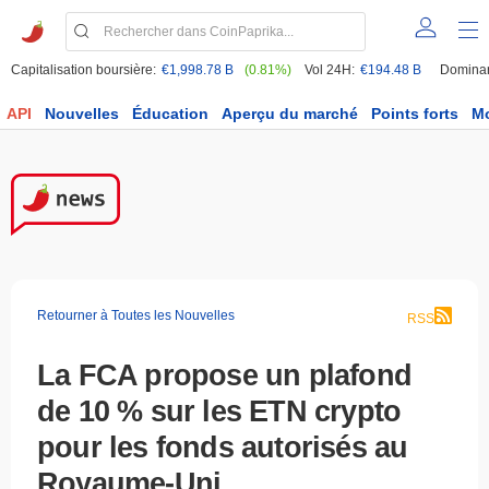
Capitalisation boursière:
€1,998.78 B
(0.81%)
Vol 24H:
€194.48 B
Domina
API
Nouvelles
Éducation
Aperçu du marché
Points forts
M
Retourner à Toutes les Nouvelles
RSS
La FCA propose un plafond
de 10 % sur les ETN crypto
pour les fonds autorisés au
Royaume-Uni