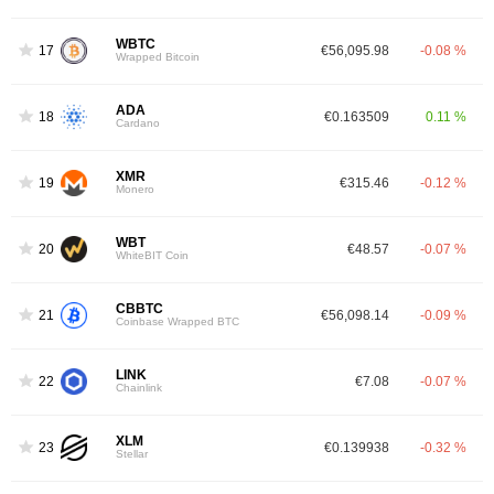
WBTC
17
€56,095.98
-0.08 %
Wrapped Bitcoin
ADA
18
€0.163509
0.11 %
Cardano
XMR
19
€315.46
-0.12 %
Monero
WBT
20
€48.57
-0.07 %
WhiteBIT Coin
CBBTC
21
€56,098.14
-0.09 %
Coinbase Wrapped BTC
LINK
22
€7.08
-0.07 %
Chainlink
XLM
23
€0.139938
-0.32 %
Stellar