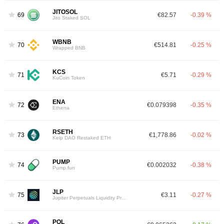
JITOSOL
69
€82.57
-0.39 %
Jito Staked SOL
WBNB
70
€514.81
-0.25 %
Wrapped BNB
KCS
71
€5.71
-0.29 %
KuCoin Token
ENA
72
€0.079398
-0.35 %
Ethena
RSETH
73
€1,778.86
-0.02 %
Kelp DAO Restaked ETH
PUMP
74
€0.002032
-0.38 %
Pump.fun
JLP
75
€3.11
-0.27 %
Jupiter Perpetuals Liquidity Provider Token
POL