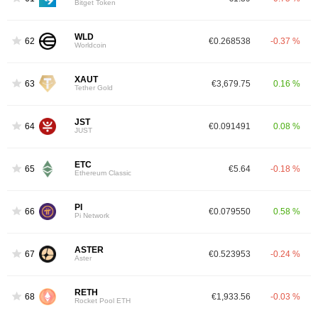
Bitget Token
WLD
62
€0.268538
-0.37 %
Worldcoin
XAUT
63
€3,679.75
0.16 %
Tether Gold
JST
64
€0.091491
0.08 %
JUST
ETC
65
€5.64
-0.18 %
Ethereum Classic
PI
66
€0.079550
0.58 %
Pi Network
ASTER
67
€0.523953
-0.24 %
Aster
RETH
68
€1,933.56
-0.03 %
Rocket Pool ETH