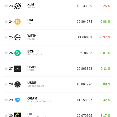
XLM
23
€0.138929
-0.25 %
Stellar
DAI
24
€0.864274
0.08 %
Dai
WETH
25
€1,660.09
-0.37 %
WETH
BCH
26
€186.23
0.01 %
Bitcoin Cash
USD1
27
€0.863853
0.11 %
USD1
USDE
28
€0.864296
0.08 %
Ethena USDe
GRAM
29
€1.158897
0.32 %
Gram (prev. Toncoin)
CC
30
€0.079705
3.17 %