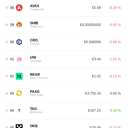
AVAX
38
€5.59
-0.29 %
Avalanche
SHIB
39
€0.00000400
-0.45 %
Shiba Inu
CRO
40
€0.046094
-0.08 %
Cronos
UNI
41
€3.44
-1.62 %
Uniswap
NEAR
42
€1.42
-0.15 %
Near Protocol
PAXG
43
€3,750.34
0.00 %
PAX Gold
TAO
44
€167.20
0.33 %
BitTensor
OKB
45
€76.08
-0.22 %