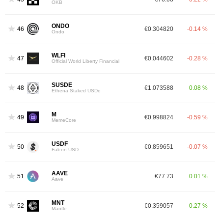
OKB
ONDO
46
€0.304820
-0.14 %
Ondo
WLFI
47
€0.044602
-0.28 %
Official World Liberty Financial
SUSDE
48
€1.073588
0.08 %
Ethena Staked USDe
M
49
€0.998824
-0.59 %
MemeCore
USDF
50
€0.859651
-0.07 %
Falcon USD
AAVE
51
€77.73
0.01 %
Aave
MNT
52
€0.359057
0.27 %
Mantle