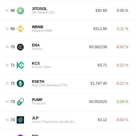
JITOSOL
68
€82.68
0.00 %
Jito Staked SOL
WBNB
69
€511.86
0.11 %
Wrapped BNB
ENA
70
€0.082236
-0.92 %
Ethena
KCS
71
€5.71
-0.22 %
KuCoin Token
RSETH
72
€1,787.40
-0.21 %
Kelp DAO Restaked ETH
PUMP
73
€0.002025
0.29 %
Pump.fun
JLP
74
€3.12
-0.02 %
Jupiter Perpetuals Liquidity Provider Token