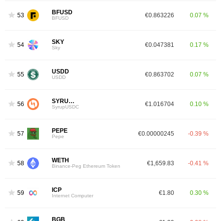
BFUSD
53
€0.863226
0.07 %
BFUSD
SKY
54
€0.047381
0.17 %
Sky
USDD
55
€0.863702
0.07 %
USDD
SYRUPUSDC
56
€1.016704
0.10 %
SyrupUSDC
PEPE
57
€0.00000245
-0.39 %
Pepe
WETH
58
€1,659.83
-0.41 %
Binance-Peg Ethereum Token
ICP
59
€1.80
0.30 %
Internet Computer
BGB