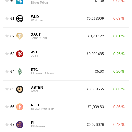
60
€1.39
-0.08 %
Bitget Token
WLD
61
€0.263909
-0.68 %
Worldcoin
XAUT
62
€3,737.22
0.01 %
Tether Gold
JST
63
€0.091485
0.25 %
JUST
ETC
64
€5.63
0.20 %
Ethereum Classic
ASTER
65
€0.518555
0.08 %
Aster
RETH
66
€1,939.63
-0.36 %
Rocket Pool ETH
PI
67
€0.076026
-0.48 %
Pi Network