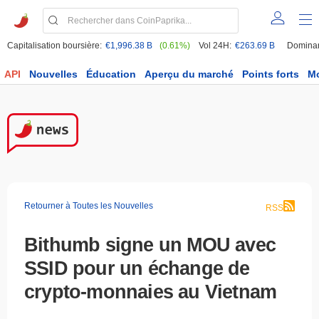
Capitalisation boursière:
€1,996.38 B
(0.61%)
Vol 24H:
€263.69 B
Domina
API
Nouvelles
Éducation
Aperçu du marché
Points forts
M
Retourner à Toutes les Nouvelles
RSS
Bithumb signe un MOU avec
SSID pour un échange de
crypto-monnaies au Vietnam