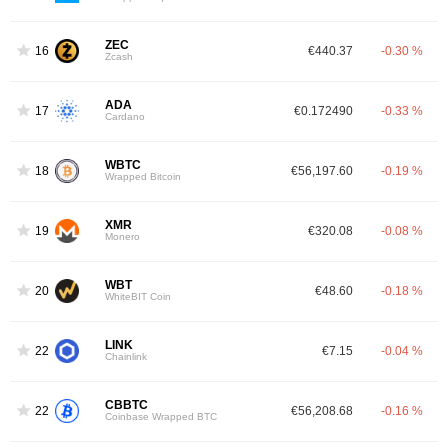
ZEC
16
€440.37
-0.30 %
Zcash
ADA
17
€0.172490
-0.33 %
Cardano
WBTC
18
€56,197.60
-0.19 %
Wrapped Bitcoin
XMR
19
€320.08
-0.08 %
Monero
WBT
20
€48.60
-0.18 %
WhiteBIT Coin
LINK
22
€7.15
-0.04 %
Chainlink
CBBTC
22
€56,208.68
-0.16 %
Coinbase Wrapped BTC