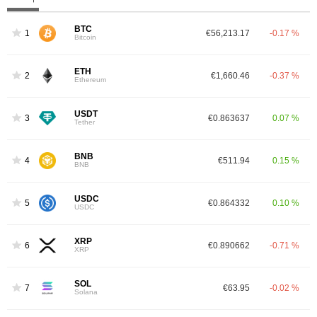
BTC
1
€56,213.17
-0.17 %
Bitcoin
ETH
2
€1,660.46
-0.37 %
Ethereum
USDT
3
€0.863637
0.07 %
Tether
BNB
4
€511.94
0.15 %
BNB
USDC
5
€0.864332
0.10 %
USDC
XRP
6
€0.890662
-0.71 %
XRP
SOL
7
€63.95
-0.02 %
Solana