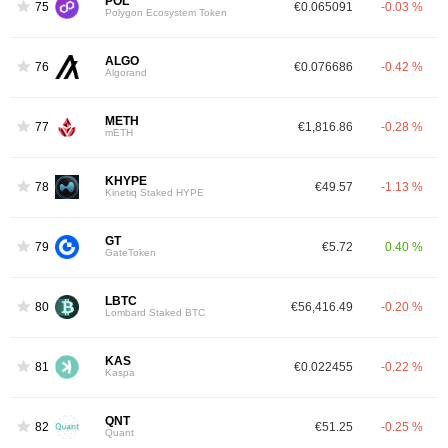
POL
75
€0.065091
-0.03 %
Polygon Ecosystem Token
ALGO
76
€0.076686
-0.42 %
Algorand
METH
77
€1,816.86
-0.28 %
mETH
KHYPE
78
€49.57
-1.13 %
Kinetiq Staked HYPE
GT
79
€5.72
0.40 %
GateToken
LBTC
80
€56,416.49
-0.20 %
Lombard Staked BTC
KAS
81
€0.022455
-0.22 %
Kaspa
QNT
82
€51.25
-0.25 %
Quant