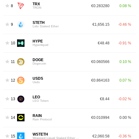
TRX
8
€0.283280
0.08 %
TRON
STETH
9
€1,656.15
-0.46 %
Lido Staked Ether
HYPE
10
€48.48
-0.91 %
Hyperliquid
DOGE
11
€0.060566
0.10 %
Dogecoin
USDS
12
€0.864163
0.07 %
Usds
LEO
13
€8.44
-0.02 %
LEO Token
RAIN
14
€0.010994
0.00 %
Rain Protocol
WSTETH
15
€2,060.58
-0.36 %
Wrapped Liquid Staked Ether 2.0