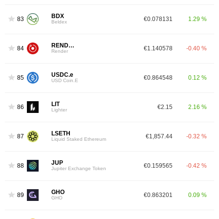
BDX
83
€0.078131
1.29 %
Beldex
RENDER
84
€1.140578
-0.40 %
Render
USDC.e
85
€0.864548
0.12 %
USD Coin.E
LIT
86
€2.15
2.16 %
Lighter
LSETH
87
€1,857.44
-0.32 %
Liquid Staked Ethereum
JUP
88
€0.159565
-0.42 %
Jupiter Exchange Token
GHO
89
€0.863201
0.09 %
GHO