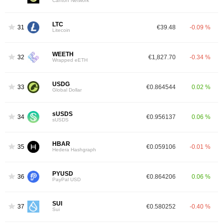
Canton Network
LTC
31
€39.48
-0.09 %
Litecoin
WEETH
32
€1,827.70
-0.34 %
Wrapped eETH
USDG
33
€0.864544
0.02 %
Global Dollar
sUSDS
34
€0.956137
0.06 %
sUSDS
HBAR
35
€0.059106
-0.01 %
Hedera Hashgraph
PYUSD
36
€0.864206
0.06 %
PayPal USD
SUI
37
€0.580252
-0.40 %
Sui