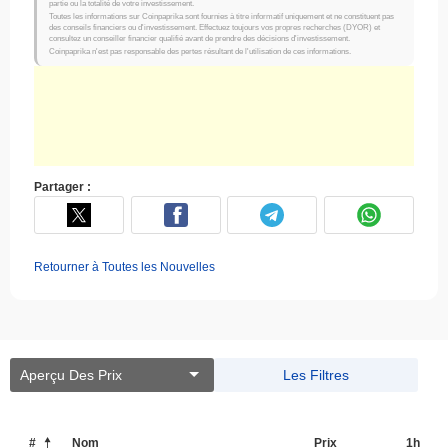
partie ou la totalité de votre investissement.
Toutes les informations sur Coinpaprika sont fournies à titre informatif uniquement et ne constituent pas
des conseils financiers ou d'investissement. Effectuez toujours vos propres recherches (DYOR) et
consultez un conseiller financier qualifié avant de prendre des décisions d'investissement.
Coinpaprika n'est pas responsable des pertes résultant de l'utilisation de ces informations.
Partager :
Retourner à Toutes les Nouvelles
Aperçu Des Prix
Les Filtres
#
Nom
Prix ​​
1h