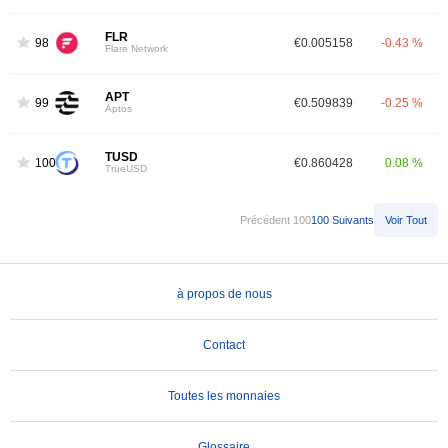
FLR
98
€0.005158
-0.43 %
Flare Network
APT
99
€0.509839
-0.25 %
Aptos
TUSD
100
€0.860428
0.08 %
TrueUSD
Précédent 100
100 Suivants
Voir Tout
à propos de nous
Contact
Toutes les monnaies
Glossaire