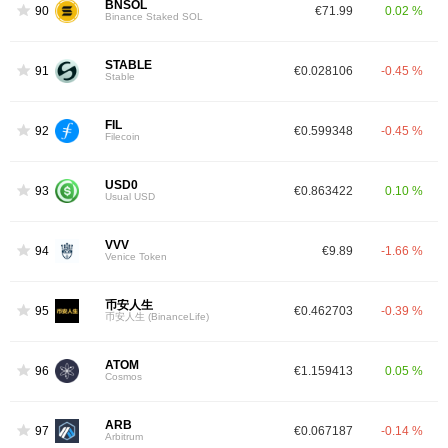
BNSOL
90
€71.99
0.02 %
Binance Staked SOL
STABLE
91
€0.028106
-0.45 %
Stable
FIL
92
€0.599348
-0.45 %
Filecoin
USD0
93
€0.863422
0.10 %
Usual USD
VVV
94
€9.89
-1.66 %
Venice Token
币安人生
95
€0.462703
-0.39 %
币安人生 (BinanceLife)
ATOM
96
€1.159413
0.05 %
Cosmos
ARB
97
€0.067187
-0.14 %
Arbitrum