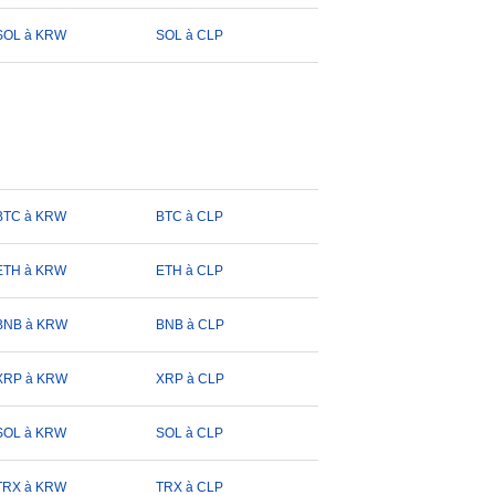
SOL à KRW
SOL à CLP
BTC à KRW
BTC à CLP
ETH à KRW
ETH à CLP
BNB à KRW
BNB à CLP
XRP à KRW
XRP à CLP
SOL à KRW
SOL à CLP
TRX à KRW
TRX à CLP