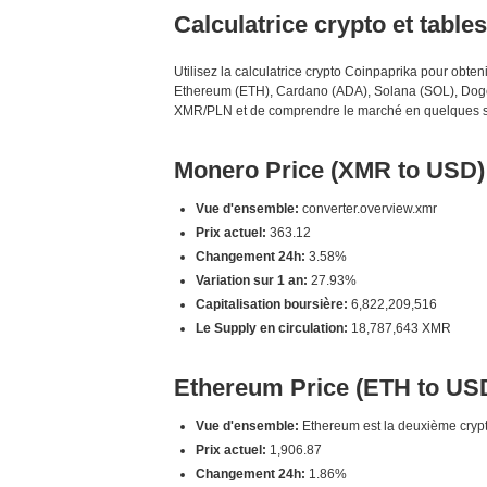
Calculatrice crypto et table
Utilisez la calculatrice crypto Coinpaprika pour obt
Ethereum (ETH), Cardano (ADA), Solana (SOL), Dogec
XMR/PLN et de comprendre le marché en quelques 
Monero Price (XMR to USD)
Vue d'ensemble:
converter.overview.xmr
Prix actuel:
363.12
Changement 24h:
3.58%
Variation sur 1 an:
27.93%
Capitalisation boursière:
6,822,209,516
Le Supply en circulation:
18,787,643 XMR
Ethereum Price (ETH to US
Vue d'ensemble:
Ethereum est la deuxième crypto
Prix actuel:
1,906.87
Changement 24h:
1.86%