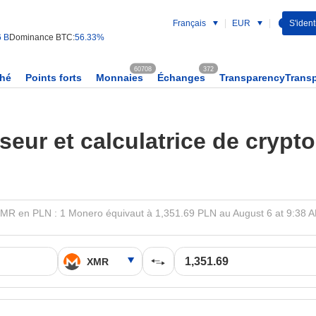
Français
EUR
S'identi
6 B
Dominance BTC:
56.33%
60708
372
ché
Points forts
Monnaies
Échanges
TransparencyTrans
seur et calculatrice de cryp
MR en PLN : 1 Monero équivaut à 1,351.69 PLN au August 6 at 9:38 