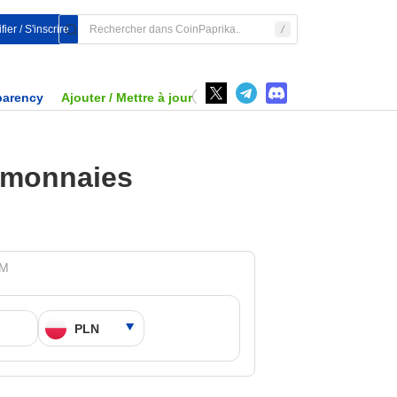
fier / S'inscrire
parency
Ajouter / Mettre à jour
tomonnaies
AM