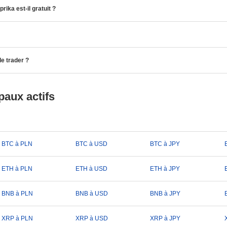
ika est-il gratuit ?
de trader ?
paux actifs
BTC à PLN
BTC à USD
BTC à JPY
ETH à PLN
ETH à USD
ETH à JPY
BNB à PLN
BNB à USD
BNB à JPY
XRP à PLN
XRP à USD
XRP à JPY