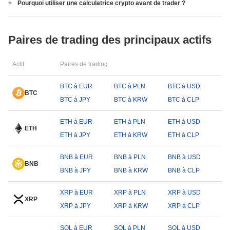
Pourquoi utiliser une calculatrice crypto avant de trader ?
Paires de trading des principaux actifs
Actif
Paires de trading
BTC à EUR
BTC à PLN
BTC à USD
BTC
BTC à JPY
BTC à KRW
BTC à CLP
ETH à EUR
ETH à PLN
ETH à USD
ETH
ETH à JPY
ETH à KRW
ETH à CLP
BNB à EUR
BNB à PLN
BNB à USD
BNB
BNB à JPY
BNB à KRW
BNB à CLP
XRP à EUR
XRP à PLN
XRP à USD
XRP
XRP à JPY
XRP à KRW
XRP à CLP
SOL à EUR
SOL à PLN
SOL à USD