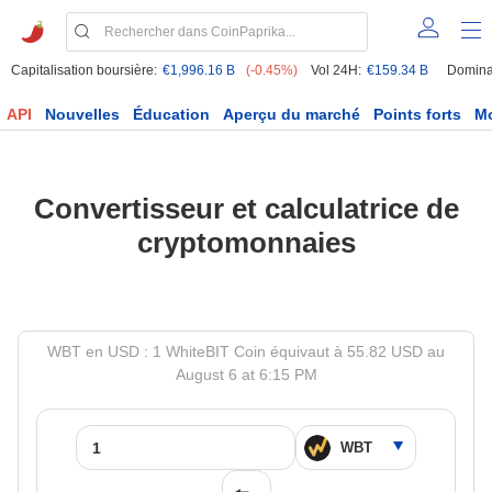
Capitalisation boursière:
€1,996.16 B
(-0.45%)
Vol 24H:
€159.34 B
Domina
API
Nouvelles
Éducation
Aperçu du marché
Points forts
M
Convertisseur et calculatrice de
cryptomonnaies
WBT en USD : 1 WhiteBIT Coin équivaut à 55.82 USD au
August 6 at 6:15 PM