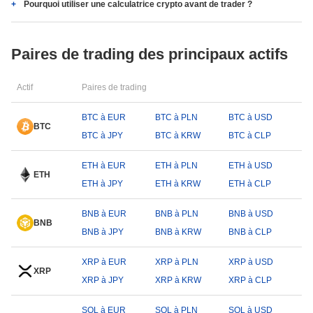
Pourquoi utiliser une calculatrice crypto avant de trader ?
Paires de trading des principaux actifs
Actif
Paires de trading
BTC à EUR
BTC à PLN
BTC à USD
BTC
BTC à JPY
BTC à KRW
BTC à CLP
ETH à EUR
ETH à PLN
ETH à USD
ETH
ETH à JPY
ETH à KRW
ETH à CLP
BNB à EUR
BNB à PLN
BNB à USD
BNB
BNB à JPY
BNB à KRW
BNB à CLP
XRP à EUR
XRP à PLN
XRP à USD
XRP
XRP à JPY
XRP à KRW
XRP à CLP
SOL à EUR
SOL à PLN
SOL à USD