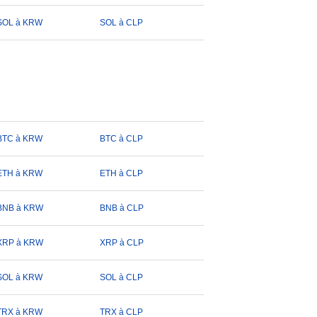
SOL à KRW
SOL à CLP
BTC à KRW
BTC à CLP
ETH à KRW
ETH à CLP
BNB à KRW
BNB à CLP
XRP à KRW
XRP à CLP
SOL à KRW
SOL à CLP
TRX à KRW
TRX à CLP