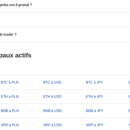
ika est-il gratuit ?
de trader ?
paux actifs
BTC à PLN
BTC à USD
BTC à JPY
ETH à PLN
ETH à USD
ETH à JPY
BNB à PLN
BNB à USD
BNB à JPY
XRP à PLN
XRP à USD
XRP à JPY