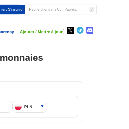
fier / S'inscrire
parency
Ajouter / Mettre à jour
tomonnaies