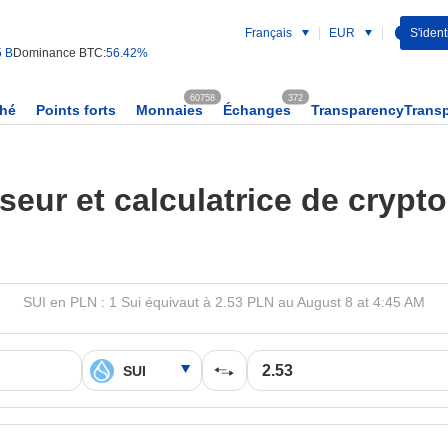
Français
EUR
S'identi
5 B
Dominance BTC:
56.42%
60758
372
ché
Points forts
Monnaies
Échanges
TransparencyTrans
seur et calculatrice de cryp
SUI en PLN : 1 Sui équivaut à 2.53 PLN au August 8 at 4:45 AM