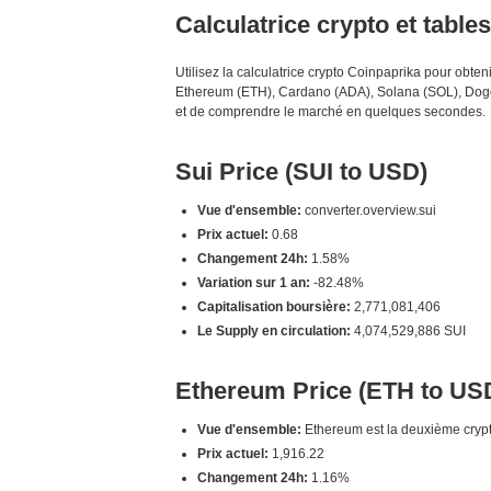
Calculatrice crypto et table
Utilisez la calculatrice crypto Coinpaprika pour obt
Ethereum (ETH), Cardano (ADA), Solana (SOL), Dogec
et de comprendre le marché en quelques secondes.
Sui Price (SUI to USD)
Vue d'ensemble:
converter.overview.sui
Prix actuel:
0.68
Changement 24h:
1.58%
Variation sur 1 an:
-82.48%
Capitalisation boursière:
2,771,081,406
Le Supply en circulation:
4,074,529,886 SUI
Ethereum Price (ETH to US
Vue d'ensemble:
Ethereum est la deuxième crypto
Prix actuel:
1,916.22
Changement 24h:
1.16%