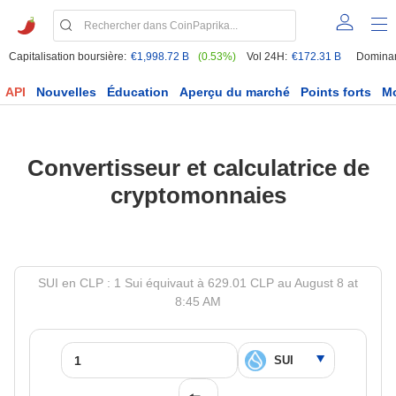
Capitalisation boursière:
€1,998.72 B
(0.53%)
Vol 24H:
€172.31 B
Domina
API
Nouvelles
Éducation
Aperçu du marché
Points forts
M
Convertisseur et calculatrice de
cryptomonnaies
SUI en CLP : 1 Sui équivaut à 629.01 CLP au August 8 at
8:45 AM