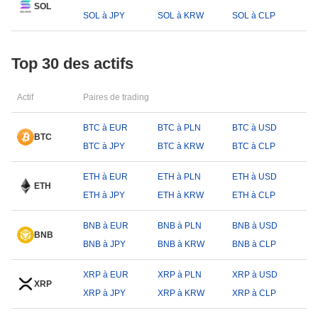
SOL
SOL à JPY
SOL à KRW
SOL à CLP
Top 30 des actifs
Actif
Paires de trading
BTC à EUR
BTC à PLN
BTC à USD
BTC
BTC à JPY
BTC à KRW
BTC à CLP
ETH à EUR
ETH à PLN
ETH à USD
ETH
ETH à JPY
ETH à KRW
ETH à CLP
BNB à EUR
BNB à PLN
BNB à USD
BNB
BNB à JPY
BNB à KRW
BNB à CLP
XRP à EUR
XRP à PLN
XRP à USD
XRP
XRP à JPY
XRP à KRW
XRP à CLP