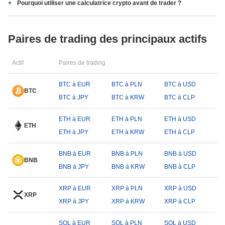
Pourquoi utiliser une calculatrice crypto avant de trader ?
Paires de trading des principaux actifs
Actif
Paires de trading
BTC à EUR
BTC à PLN
BTC à USD
BTC
BTC à JPY
BTC à KRW
BTC à CLP
ETH à EUR
ETH à PLN
ETH à USD
ETH
ETH à JPY
ETH à KRW
ETH à CLP
BNB à EUR
BNB à PLN
BNB à USD
BNB
BNB à JPY
BNB à KRW
BNB à CLP
XRP à EUR
XRP à PLN
XRP à USD
XRP
XRP à JPY
XRP à KRW
XRP à CLP
SOL à EUR
SOL à PLN
SOL à USD