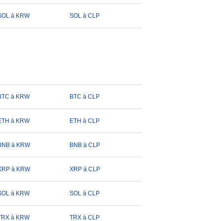
SOL à KRW
SOL à CLP
BTC à KRW
BTC à CLP
ETH à KRW
ETH à CLP
BNB à KRW
BNB à CLP
XRP à KRW
XRP à CLP
SOL à KRW
SOL à CLP
TRX à KRW
TRX à CLP