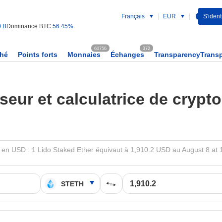
Français
EUR
S'identi
0 B
Dominance BTC:
56.45%
60756
372
ché
Points forts
Monnaies
Échanges
TransparencyTrans
seur et calculatrice de cryp
en USD : 1 Lido Staked Ether équivaut à 1,910.2 USD au August 8 at 