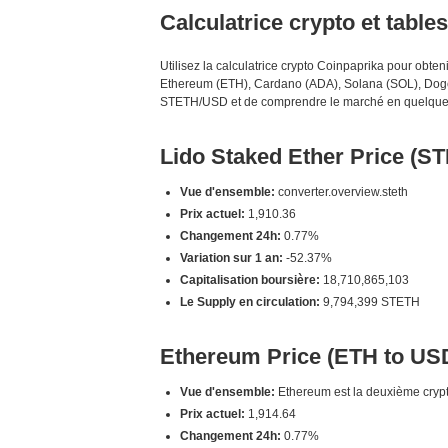
Calculatrice crypto et table
Utilisez la calculatrice crypto Coinpaprika pour obt
Ethereum (ETH), Cardano (ADA), Solana (SOL), Dogec
STETH/USD et de comprendre le marché en quelque
Lido Staked Ether Price (S
Vue d'ensemble:
converter.overview.steth
Prix actuel:
1,910.36
Changement 24h:
0.77%
Variation sur 1 an:
-52.37%
Capitalisation boursière:
18,710,865,103
Le Supply en circulation:
9,794,399 STETH
Ethereum Price (ETH to US
Vue d'ensemble:
Ethereum est la deuxième crypto
Prix actuel:
1,914.64
Changement 24h:
0.77%