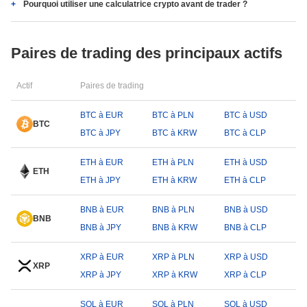
Pourquoi utiliser une calculatrice crypto avant de trader ?
Paires de trading des principaux actifs
Actif
Paires de trading
BTC à EUR
BTC à PLN
BTC à USD
BTC
BTC à JPY
BTC à KRW
BTC à CLP
ETH à EUR
ETH à PLN
ETH à USD
ETH
ETH à JPY
ETH à KRW
ETH à CLP
BNB à EUR
BNB à PLN
BNB à USD
BNB
BNB à JPY
BNB à KRW
BNB à CLP
XRP à EUR
XRP à PLN
XRP à USD
XRP
XRP à JPY
XRP à KRW
XRP à CLP
SOL à EUR
SOL à PLN
SOL à USD