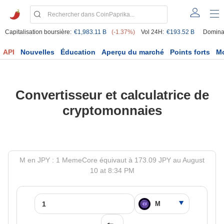
Capitalisation boursière:
€1,983.11 B
(-1.37%)
Vol 24H:
€193.52 B
Domina
API
Nouvelles
Éducation
Aperçu du marché
Points forts
M
Convertisseur et calculatrice de
cryptomonnaies
M en JPY : 1 MemeCore équivaut à 173.09 JPY au August
10 at 8:34 PM