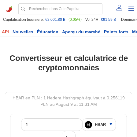
Capitalisation boursière:
€2,001.80 B
(0.05%)
Vol 24H:
€91.59 B
Dominan
API
Nouvelles
Éducation
Aperçu du marché
Points forts
M
Convertisseur et calculatrice de
cryptomonnaies
HBAR en PLN : 1 Hedera Hashgraph équivaut à 0.256119
PLN au August 9 at 11:31 AM