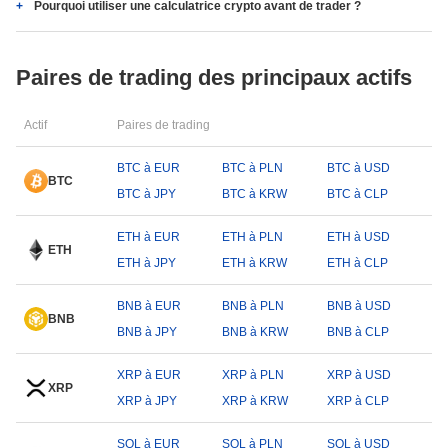
Pourquoi utiliser une calculatrice crypto avant de trader ?
Paires de trading des principaux actifs
Actif
Paires de trading
BTC à EUR
BTC à PLN
BTC à USD
BTC
BTC à JPY
BTC à KRW
BTC à CLP
ETH à EUR
ETH à PLN
ETH à USD
ETH
ETH à JPY
ETH à KRW
ETH à CLP
BNB à EUR
BNB à PLN
BNB à USD
BNB
BNB à JPY
BNB à KRW
BNB à CLP
XRP à EUR
XRP à PLN
XRP à USD
XRP
XRP à JPY
XRP à KRW
XRP à CLP
SOL à EUR
SOL à PLN
SOL à USD