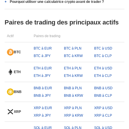
Pourquoi utiliser une calculatrice crypto avant de trader ?
Paires de trading des principaux actifs
Actif
Paires de trading
BTC à EUR
BTC à PLN
BTC à USD
BTC
BTC à JPY
BTC à KRW
BTC à CLP
ETH à EUR
ETH à PLN
ETH à USD
ETH
ETH à JPY
ETH à KRW
ETH à CLP
BNB à EUR
BNB à PLN
BNB à USD
BNB
BNB à JPY
BNB à KRW
BNB à CLP
XRP à EUR
XRP à PLN
XRP à USD
XRP
XRP à JPY
XRP à KRW
XRP à CLP
SOL à EUR
SOL à PLN
SOL à USD