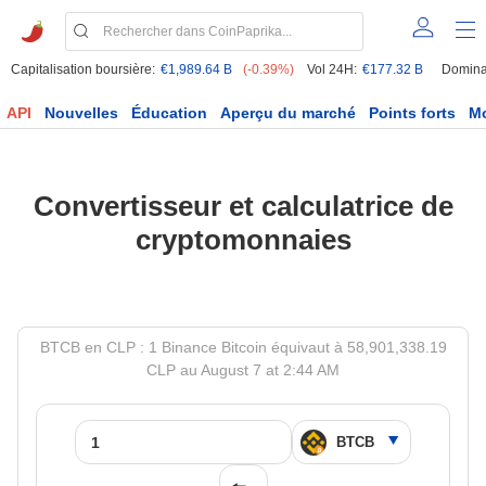
Capitalisation boursière:
€1,989.64 B
(-0.39%)
Vol 24H:
€177.32 B
Domina
API
Nouvelles
Éducation
Aperçu du marché
Points forts
M
Convertisseur et calculatrice de
cryptomonnaies
BTCB en CLP : 1 Binance Bitcoin équivaut à 58,901,338.19
CLP au August 7 at 2:44 AM