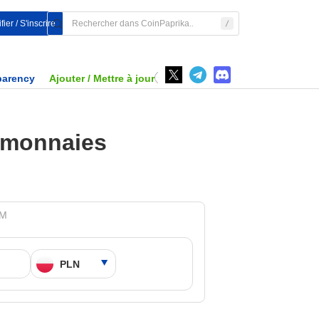
fier / S'inscrire
parency
Ajouter / Mettre à jour
tomonnaies
PM