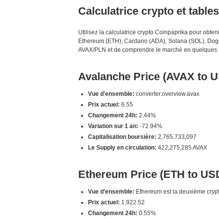
Calculatrice crypto et table
Utilisez la calculatrice crypto Coinpaprika pour obt
Ethereum (ETH), Cardano (ADA), Solana (SOL), Dogec
AVAX/PLN et de comprendre le marché en quelques
Avalanche Price (AVAX to 
Vue d'ensemble:
converter.overview.avax
Prix actuel:
6.55
Changement 24h:
2.44%
Variation sur 1 an:
-72.94%
Capitalisation boursière:
2,765,733,097
Le Supply en circulation:
422,275,285 AVAX
Ethereum Price (ETH to US
Vue d'ensemble:
Ethereum est la deuxième crypto
Prix actuel:
1,922.52
Changement 24h:
0.55%