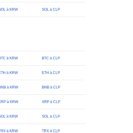
SOL à KRW
SOL à CLP
BTC à KRW
BTC à CLP
ETH à KRW
ETH à CLP
BNB à KRW
BNB à CLP
XRP à KRW
XRP à CLP
SOL à KRW
SOL à CLP
TRX à KRW
TRX à CLP