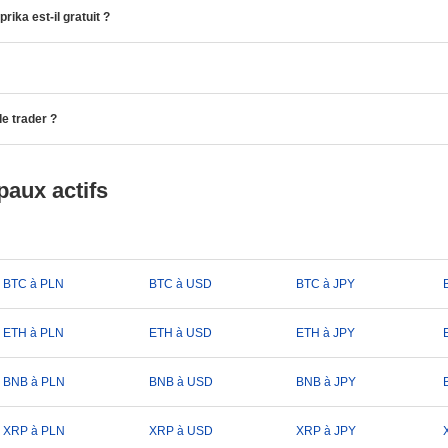
ika est-il gratuit ?
de trader ?
paux actifs
BTC à PLN
BTC à USD
BTC à JPY
ETH à PLN
ETH à USD
ETH à JPY
BNB à PLN
BNB à USD
BNB à JPY
XRP à PLN
XRP à USD
XRP à JPY