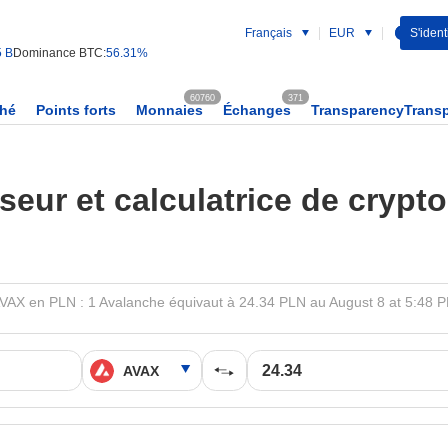
Français
EUR
S'identi
5 B
Dominance BTC:
56.31%
60760
371
ché
Points forts
Monnaies
Échanges
TransparencyTrans
seur et calculatrice de cryp
VAX en PLN : 1 Avalanche équivaut à 24.34 PLN au August 8 at 5:48 