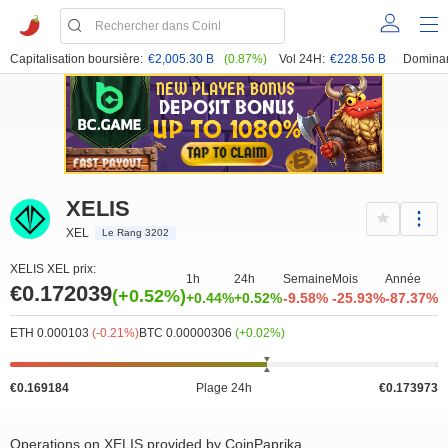
Capitalisation boursière:
€2,005.30 B
(0.87%)
Vol 24H:
€228.56 B
Domina
XELIS
XEL
Le Rang 3202
XELIS XEL prix:
1h
24h
Semaine
Mois
Année
€0.172039
(+0.52%)
+0.44%
+0.52%
-9.58%
-25.93%
-87.37%
ETH 0.000103
(-0.21%)
BTC 0.00000306
(+0.02%)
€0.169184
Plage 24h
€0.173973
Operations on XELIS provided by CoinPaprika