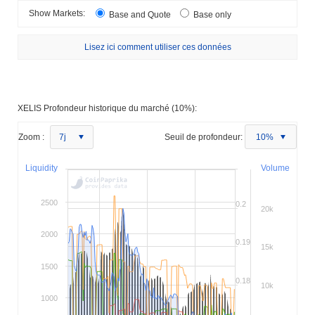
Show Markets:
Base and Quote
Base only
Lisez ici comment utiliser ces données
XELIS Profondeur historique du marché (10%):
Zoom :
7j
Seuil de profondeur:
10%
Liquidity
Volume
2500
0.2
20k
2000
0.19
15k
1500
0.18
10k
1000