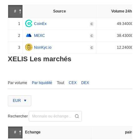
#
Source
Volume 24h (%)
1
CoinEx
49.340000%
C
2
MEXC
38.430000%
C
3
NonKyc.io
12.240000%
C
XELIS Les marchés
Par volume
Par liquidité
Tout
CEX
DEX
EUR
Rechercher
#
Échange
paire