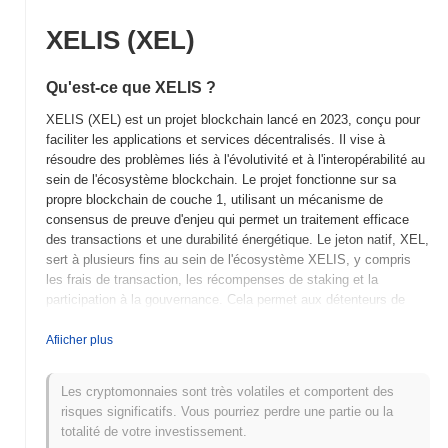
XELIS (XEL)
Qu'est-ce que XELIS ?
XELIS (XEL) est un projet blockchain lancé en 2023, conçu pour
faciliter les applications et services décentralisés. Il vise à
résoudre des problèmes liés à l'évolutivité et à l'interopérabilité au
sein de l'écosystème blockchain. Le projet fonctionne sur sa
propre blockchain de couche 1, utilisant un mécanisme de
consensus de preuve d'enjeu qui permet un traitement efficace
des transactions et une durabilité énergétique. Le jeton natif, XEL,
sert à plusieurs fins au sein de l'écosystème XELIS, y compris
les frais de transaction, les récompenses de staking et la
participation à la gouvernance. Cela permet aux détenteurs de
jetons d'influencer le développement et l'orientation du projet.
XELIS se distingue par son engagement à créer un
Afiicher plus
environnement convivial pour les développeurs et les utilisateurs
finaux, favorisant l'intégration transparente des applications
Les cryptomonnaies sont très volatiles et comportent des
décentralisées. Son engagement à améliorer l'interopérabilité
risques significatifs. Vous pourriez perdre une partie ou la
entre différents réseaux blockchain le positionne comme un
totalité de votre investissement.
acteur significatif dans le paysage évolutif des technologies