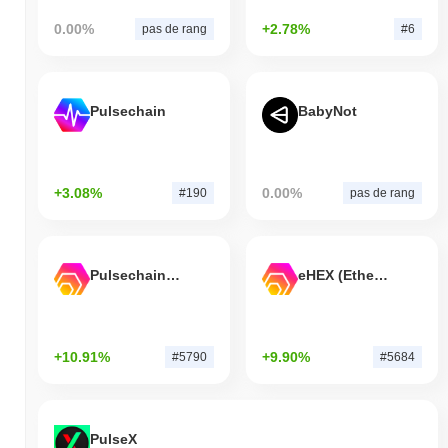
0.00%
+2.78%
pas de rang
#6
Pulsechain
BabyNot
+3.08%
0.00%
#190
pas de rang
Pulsechain Bridged HEX (Pulsechain)
eHEX (Ethereum)
+10.91%
+9.90%
#5790
#5684
PulseX