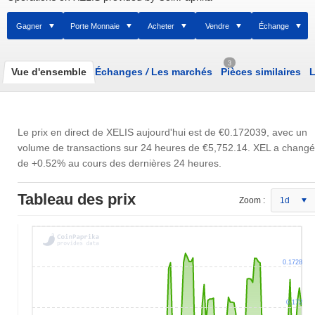
Gagner
Porte Monnaie
Acheter
Vendre
Échange
3
Vue d'ensemble
Échanges
/
Les marchés
Pièces similaires
L
Le prix en direct de XELIS aujourd'hui est de
€0.172039
, avec un
volume de transactions sur 24 heures de
€5,752.14
. XEL a changé
de +0.52% au cours des dernières 24 heures.
Tableau des prix
Zoom :
1d
0.1728
0.172