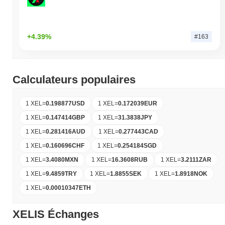
+4.39%
#163
Calculateurs populaires
1 XEL
=
0.198877
USD
1 XEL
=
0.172039
EUR
1 XEL
=
0.147414
GBP
1 XEL
=
31.3838
JPY
1 XEL
=
0.281416
AUD
1 XEL
=
0.277443
CAD
1 XEL
=
0.160696
CHF
1 XEL
=
0.254184
SGD
1 XEL
=
3.4080
MXN
1 XEL
=
16.3608
RUB
1 XEL
=
3.2111
ZAR
1 XEL
=
9.4859
TRY
1 XEL
=
1.8855
SEK
1 XEL
=
1.8918
NOK
1 XEL
=
0.00010347
ETH
XELIS Échanges