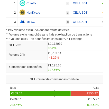
1
CoinEx
XEL/USDT
C
2
NonKyc.io
XEL/USDT
C
3
MEXC
XEL/USDT
C
* Prix ​​/ volume exclu - Valeur aberrante détectée
** Volume exclu - marchés sans frais et extraction de transactions
*** Volume exclu - en données fraîches de l'API Exchange
€0.172039
XEL Prix ​​
0.52%
€5,752.14
Volume 24h
-41.25%
€1,125.65
Commandes combinées
327.56%
XEL Carnet de commandes combiné
Bids
Asks
€769.67
€355.97
238.46%
892.53%