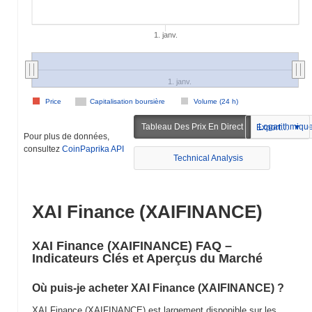
1. janv.
1. janv.
Price
Capitalisation boursière
Volume (24 h)
Tableau Des Prix En Direct
Logarithmiqu
Exportation
Pour plus de données,
consultez
CoinPaprika API
Technical Analysis
XAI Finance (XAIFINANCE)
XAI Finance (XAIFINANCE) FAQ –
Indicateurs Clés et Aperçus du Marché
Où puis-je acheter XAI Finance (XAIFINANCE) ?
XAI Finance (XAIFINANCE) est largement disponible sur les