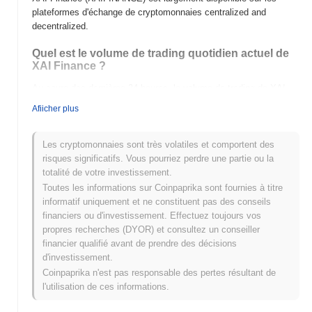
plateformes d'échange de cryptomonnaies centralized and
decentralized.
Quel est le volume de trading quotidien actuel de
XAI Finance ?
Au cours des dernières 24 heures, le volume de trading de XAI
Finance s'élève à
€0.00
.
Afiicher plus
Quel est l'historique de la fourchette de prix de XAI
Finance ?
Les cryptomonnaies sont très volatiles et comportent des
risques significatifs. Vous pourriez perdre une partie ou la
Plus Haut Historique (ATH) :
€0.00000688
totalité de votre investissement.
Plus Bas Historique (ATL) :
€0.00
Toutes les informations sur Coinpaprika sont fournies à titre
informatif uniquement et ne constituent pas des conseils
XAI Finance se négocie actuellement
~99.26%
en dessous de
financiers ou d'investissement. Effectuez toujours vos
son ATH .
propres recherches (DYOR) et consultez un conseiller
financier qualifié avant de prendre des décisions
Comment XAI Finance performe-t-il par rapport au
d'investissement.
marché crypto plus large ?
Coinpaprika n'est pas responsable des pertes résultant de
Au cours des 7 derniers jours, XAI Finance a a gagné
0.00%
,
l'utilisation de ces informations.
sous-performant le marché crypto global qui a affiché un gain de
0.60%
. Cela indique un retard temporaire dans l'action des prix de