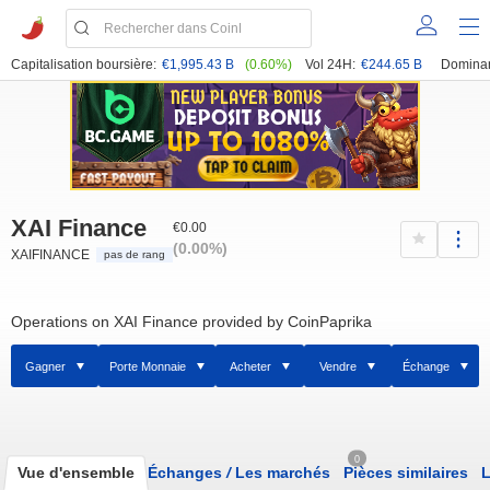
Capitalisation boursière:
€1,995.43 B
(0.60%)
Vol 24H:
€244.65 B
Domina
XAI Finance
€0.00
(0.00%)
XAIFINANCE
pas de rang
Operations on XAI Finance provided by CoinPaprika
Gagner
Porte Monnaie
Acheter
Vendre
Échange
0
Vue d'ensemble
Échanges
/
Les marchés
Pièces similaires
L