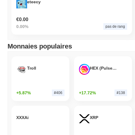
eteecy
€0.00
0.00%
pas de rang
Monnaies populaires
Troll
HEX (Pulsechain)
+5.87%
+17.72%
#406
#138
XXXAi
XRP