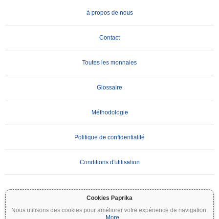
à propos de nous
Contact
Toutes les monnaies
Glossaire
Méthodologie
Politique de confidentialité
Conditions d'utilisation
AVIS IMPORTANT :
Les cryptomonnaies sont très volatiles et comportent des risques
Cookies Paprika
importants. Vous pouvez perdre une partie ou la totalité de votre investissement. Toutes
Nous utilisons des cookies pour améliorer votre expérience de navigation.
les informations sur Coinpaprika sont fournies à titre informatif uniquement et ne
...
More