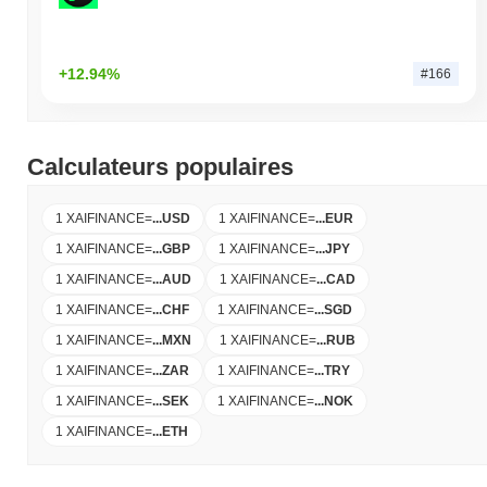
+12.94%
#166
Calculateurs populaires
1 XAIFINANCE
=
...
USD
1 XAIFINANCE
=
...
EUR
1 XAIFINANCE
=
...
GBP
1 XAIFINANCE
=
...
JPY
1 XAIFINANCE
=
...
AUD
1 XAIFINANCE
=
...
CAD
1 XAIFINANCE
=
...
CHF
1 XAIFINANCE
=
...
SGD
1 XAIFINANCE
=
...
MXN
1 XAIFINANCE
=
...
RUB
1 XAIFINANCE
=
...
ZAR
1 XAIFINANCE
=
...
TRY
1 XAIFINANCE
=
...
SEK
1 XAIFINANCE
=
...
NOK
1 XAIFINANCE
=
...
ETH