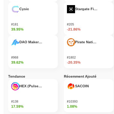
Cysic
Stargate Finance
#181
#205
39.95%
-21.86%
DAO Maker Token
Pirate Nation Token
#968
#1802
39.62%
-20.35%
Tendance
Récemment Ajouté
HEX (Pulsechain)
SACOIN
#138
#10393
17.59%
1.08%