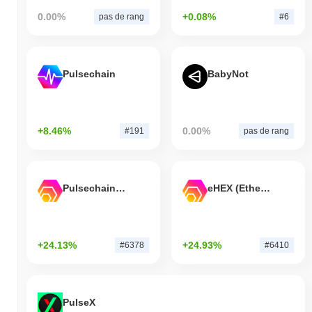
0.00%
+0.08%
pas de rang
#6
Pulsechain
BabyNot
+8.46%
0.00%
#191
pas de rang
Pulsechain Bridged HEX (Pulsechain)
eHEX (Ethereum)
+24.13%
+24.93%
#6378
#6410
PulseX