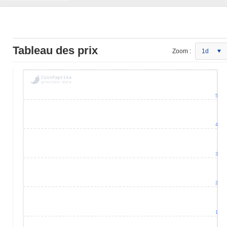
Tableau des prix
Zoom :
1d
5
4
3
2
1