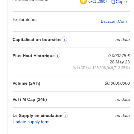
Copie
0xc1...3807
Explorateurs
Bscscan.com
Capitalisation boursière
no data
Plus Haut Historique
0,000275 €
28 May 23
% to ATH (4,185,896,049,713.25%)
Volume (24 h)
$0.00000000
Vol / M Cap (24h)
no data
Le Supply en circulation
no data
Update supply form