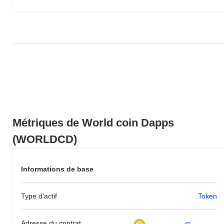
gain de
0.02%
. Cela indique un retard temporaire dans l'action des
prix de WORLDCD par rapport à la dynamique du marché plus
large.
Métriques de World coin Dapps
(WORLDCD)
Informations de base
Type d'actif
Token
Adresse du contrat