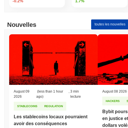
-0.2%
1.7%
Nouvelles
toutes les nouvelles
August 09
(less than 1 hour
,
3 min
August 08 2026
2026
ago)
lecture
HACKERS
STABLECOINS
REGULATION
Bybit pours
Les stablecoins locaux pourraient
en justice et
avoir des conséquences
dollars volé