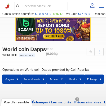
Capitalisation boursière:
€2,000.53 B
(0.02%)
Vol 24H:
€77.89 B
Dominan
World coin Dapps
€0.00
(0.00%)
WORLDCD
pas de rang
Operations on World coin Dapps provided by CoinPaprika
Gagner
Porte Monnaie
Acheter
Vendre
Échange
0
Vue d'ensemble
Échanges
/
Les marchés
Pièces similaires
L