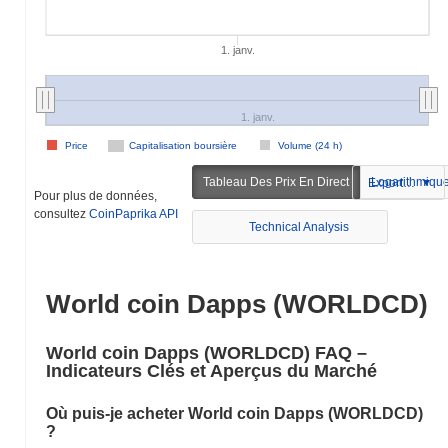
1. janv.
1. janv.
Price
Capitalisation boursière
Volume (24 h)
Tableau Des Prix En Direct
Logarithmiqu
Exportation
Pour plus de données,
consultez
CoinPaprika API
Technical Analysis
World coin Dapps (WORLDCD)
World coin Dapps (WORLDCD) FAQ –
Indicateurs Clés et Aperçus du Marché
Où puis-je acheter World coin Dapps (WORLDCD)
?