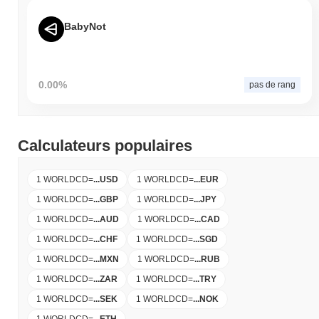
BabyNot
0.00%
pas de rang
Calculateurs populaires
1 WORLDCD
=
...
USD
1 WORLDCD
=
...
EUR
1 WORLDCD
=
...
GBP
1 WORLDCD
=
...
JPY
1 WORLDCD
=
...
AUD
1 WORLDCD
=
...
CAD
1 WORLDCD
=
...
CHF
1 WORLDCD
=
...
SGD
1 WORLDCD
=
...
MXN
1 WORLDCD
=
...
RUB
1 WORLDCD
=
...
ZAR
1 WORLDCD
=
...
TRY
1 WORLDCD
=
...
SEK
1 WORLDCD
=
...
NOK
1 WORLDCD
=
...
ETH