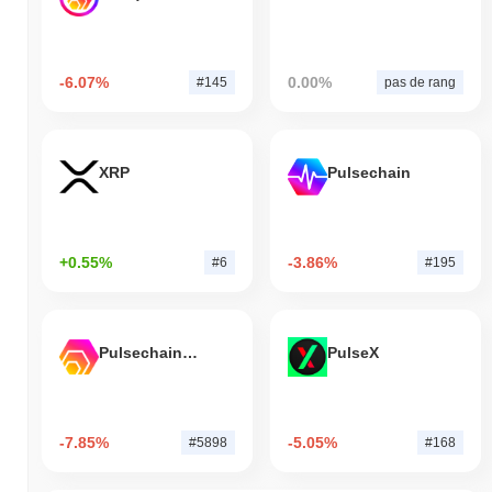
-6.07%
0.00%
#145
pas de rang
XRP
Pulsechain
+0.55%
-3.86%
#6
#195
Pulsechain Bridged HEX (Pulsechain)
PulseX
-7.85%
-5.05%
#5898
#168