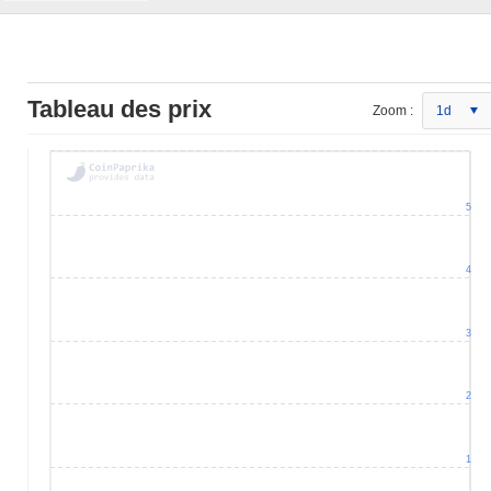
Tableau des prix
Zoom :
1d
5
4
3
2
1