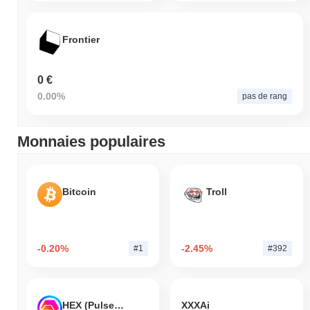
Frontier
0 €
0.00%
pas de rang
Monnaies populaires
Bitcoin
Troll
-0.20%
-2.45%
#1
#392
HEX (Pulsechain)
XXXAi