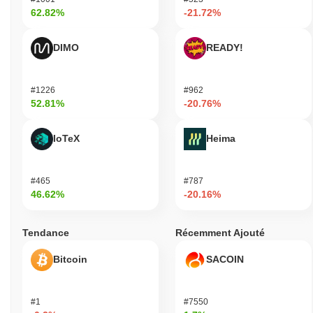
62.82%
-21.72%
DIMO
READY!
#1226
#962
52.81%
-20.76%
IoTeX
Heima
#465
#787
46.62%
-20.16%
Tendance
Récemment Ajouté
Bitcoin
SACOIN
#1
#7550