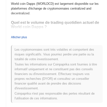
World coin Dapps (WORLDCD) est largement disponible sur les
plateformes d'échange de cryptomonnaies centralized and
decentralized.
Quel est le volume de trading quotidien actuel de
World coin Dapps ?
Au cours des dernières 24 heures, le volume de trading de World
Afiicher plus
coin Dapps s'élève à
$0.00000000
.
Quel est l'historique de la fourchette de prix de
Les cryptomonnaies sont très volatiles et comportent des
World coin Dapps ?
risques significatifs. Vous pourriez perdre une partie ou la
totalité de votre investissement.
Plus Haut Historique (ATH) :
$0.000318
Toutes les informations sur Coinpaprika sont fournies à titre
Plus Bas Historique (ATL) :
$0.00000000
informatif uniquement et ne constituent pas des conseils
financiers ou d'investissement. Effectuez toujours vos
World coin Dapps se négocie actuellement
~100.00%
en dessous
propres recherches (DYOR) et consultez un conseiller
de son ATH .
financier qualifié avant de prendre des décisions
d'investissement.
Comment World coin Dapps performe-t-il par
rapport au marché crypto plus large ?
Coinpaprika n'est pas responsable des pertes résultant de
l'utilisation de ces informations.
Au cours des 7 derniers jours, World coin Dapps a a gagné
0.00%
, sous-performant le marché crypto global qui a affiché un