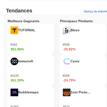
Tendances
Aperçu du march
Meilleurs Gagnants
Principaux Perdants
TUTORIAL
Bless
#162
#538
301.06%
-25.82%
Immunefi
Cysic
#1124
#209
261.29%
-24.79%
Bubblemaps
Zest Protocol
#1001
#523