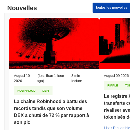
Nouvelles
toutes les nouvelles
August 10
(less than 1 hour
,
3 min
August 09 2026
2026
ago)
lecture
RIPPLE
TO
ROBINHOOD
DEFI
Le registre
La chaîne Robinhood a battu des
transferts c
records tandis que son volume
rivaliser av
DEX a chuté de 72 % par rapport à
tokenisés d
son pic
Lisez l'ensemble 