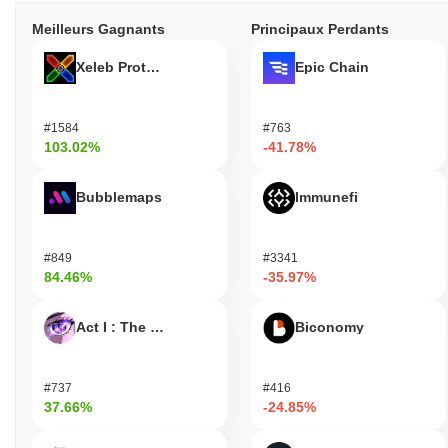
Meilleurs Gagnants
Principaux Perdants
Xeleb Protocol
Epic Chain
#1584
#763
103.02%
-41.78%
Bubblemaps
Immunefi
#849
#3341
84.46%
-35.97%
Act I : The AI Prophecy
Biconomy
#737
#416
37.66%
-24.85%