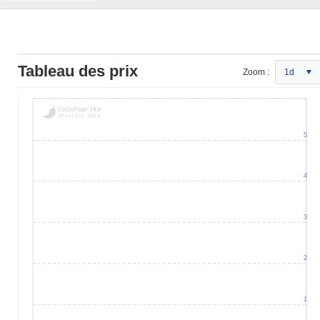
Tableau des prix
Zoom :
1d
5
4
3
2
1