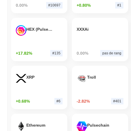
0.00%
+0.80%
#10697
#1
HEX (Pulsechain)
XXXAi
+17.82%
0.00%
#135
pas de rang
XRP
Troll
+0.68%
-2.82%
#6
#401
Ethereum
Pulsechain