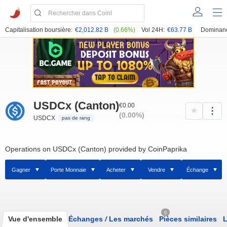
Capitalisation boursière:
€2,012.82 B
(0.66%)
Vol 24H:
€63.77 B
Dominan
USDCx (Canton)
€0.00
(0.00%)
USDCX
pas de rang
Operations on USDCx (Canton) provided by CoinPaprika
Gagner
Porte Monnaie
Acheter
Vendre
Échange
0
Vue d'ensemble
Échanges
/
Les marchés
Pièces similaires
L