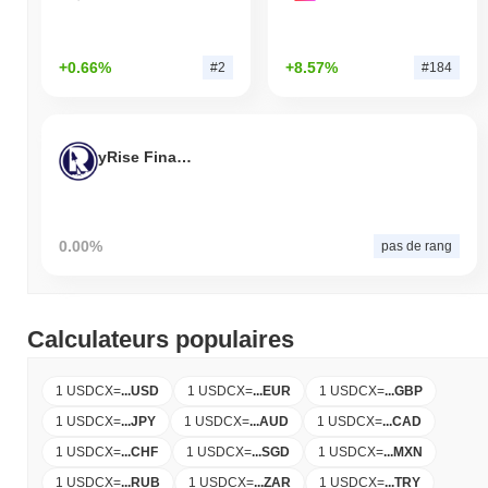
+0.66%
+8.57%
#2
#184
yRise Finance
0.00%
pas de rang
Calculateurs populaires
1 USDCX
=
...
USD
1 USDCX
=
...
EUR
1 USDCX
=
...
GBP
1 USDCX
=
...
JPY
1 USDCX
=
...
AUD
1 USDCX
=
...
CAD
1 USDCX
=
...
CHF
1 USDCX
=
...
SGD
1 USDCX
=
...
MXN
1 USDCX
=
...
RUB
1 USDCX
=
...
ZAR
1 USDCX
=
...
TRY