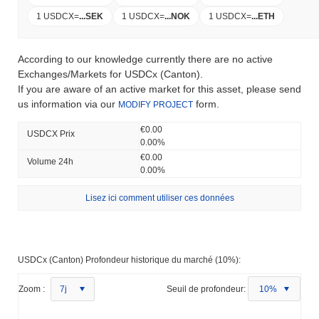
1 USDCX
=
...
SEK
1 USDCX
=
...
NOK
1 USDCX
=
...
ETH
According to our knowledge currently there are no active
Exchanges/Markets for USDCx (Canton).
If you are aware of an active market for this asset, please send
us information via our
form.
MODIFY PROJECT
€0.00
USDCX Prix ​​
0.00%
€0.00
Volume 24h
0.00%
Lisez ici comment utiliser ces données
USDCx (Canton) Profondeur historique du marché (10%):
Zoom :
7j
Seuil de profondeur:
10%