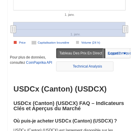
1. janv.
1. janv.
Price
Capitalisation boursière
Volume (24 h)
Tableau Des Prix En Direct
Logarithmiqu
Exportation
Pour plus de données,
consultez
CoinPaprika API
Technical Analysis
USDCx (Canton) (USDCX)
USDCx (Canton) (USDCX) FAQ – Indicateurs
Clés et Aperçus du Marché
Où puis-je acheter USDCx (Canton) (USDCX) ?
USDCx (Canton) (USDCX) est largement disponible sur les