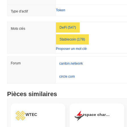
Token
Type d'actif
DeFi (547)
Mots clés
Stablecoin (178)
Proposer un mot clé
Forum
canton.network
circle.com
Pièces similaires
WTEC
space charging coin