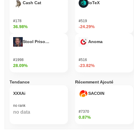
Cash Cat
IoTeX
#178
#519
36.98%
-24.29%
Stool Prisondente
Anoma
#1998
#516
28.09%
-23.82%
Tendance
Récemment Ajouté
XXXAi
SACOIN
no rank
no data
#7370
0.87%