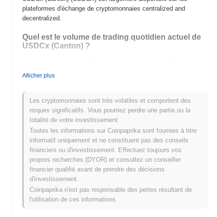
plateformes d'échange de cryptomonnaies centralized and
decentralized.
Quel est le volume de trading quotidien actuel de
USDCx (Canton) ?
Au cours des dernières 24 heures, le volume de trading de
USDCx (Canton) s'élève à
€0.00
.
Afiicher plus
Quel est l'historique de la fourchette de prix de
USDCx (Canton) ?
Les cryptomonnaies sont très volatiles et comportent des
risques significatifs. Vous pourriez perdre une partie ou la
Plus Haut Historique (ATH) :
€0.867246
totalité de votre investissement.
Plus Bas Historique (ATL) :
NaN
Toutes les informations sur Coinpaprika sont fournies à titre
informatif uniquement et ne constituent pas des conseils
USDCx (Canton) se négocie actuellement
~0.23%
en dessous de
financiers ou d'investissement. Effectuez toujours vos
son ATH .
propres recherches (DYOR) et consultez un conseiller
financier qualifié avant de prendre des décisions
Comment USDCx (Canton) performe-t-il par
d'investissement.
rapport au marché crypto plus large ?
Coinpaprika n'est pas responsable des pertes résultant de
Au cours des 7 derniers jours, USDCx (Canton) a a gagné
0.00%
,
l'utilisation de ces informations.
sous-performant le marché crypto global qui a affiché un gain de
0.66%
. Cela indique un retard temporaire dans l'action des prix de