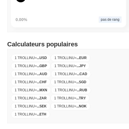
0.00%
pas de rang
Calculateurs populaires
1 TROLLINU
=
...
USD
1 TROLLINU
=
...
EUR
1 TROLLINU
=
...
GBP
1 TROLLINU
=
...
JPY
1 TROLLINU
=
...
AUD
1 TROLLINU
=
...
CAD
1 TROLLINU
=
...
CHF
1 TROLLINU
=
...
SGD
1 TROLLINU
=
...
MXN
1 TROLLINU
=
...
RUB
1 TROLLINU
=
...
ZAR
1 TROLLINU
=
...
TRY
1 TROLLINU
=
...
SEK
1 TROLLINU
=
...
NOK
1 TROLLINU
=
...
ETH