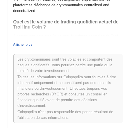
plateformes d'échange de cryptomonnaies centralized and
decentralized.
Quel est le volume de trading quotidien actuel de
Troll Inu Coin ?
Au cours des dernières 24 heures, le volume de trading de Troll
Inu Coin s'élève à
$0.00000000
.
Afiicher plus
Quel est l'historique de la fourchette de prix de
Troll Inu Coin ?
Les cryptomonnaies sont très volatiles et comportent des
risques significatifs. Vous pourriez perdre une partie ou la
Plus Haut Historique (ATH) :
$0.00000029
totalité de votre investissement.
Plus Bas Historique (ATL) :
$0.00000000
Toutes les informations sur Coinpaprika sont fournies à titre
informatif uniquement et ne constituent pas des conseils
Troll Inu Coin se négocie actuellement
~0.70%
en dessous de
financiers ou d'investissement. Effectuez toujours vos
son ATH .
propres recherches (DYOR) et consultez un conseiller
financier qualifié avant de prendre des décisions
Comment Troll Inu Coin performe-t-il par rapport
d'investissement.
au marché crypto plus large ?
Coinpaprika n'est pas responsable des pertes résultant de
Au cours des 7 derniers jours, Troll Inu Coin a a gagné
0.00%
,
l'utilisation de ces informations.
surpassant le marché crypto global qui a affiché une baisse de
0.08%
. Cela indique une performance solide de l'action des prix