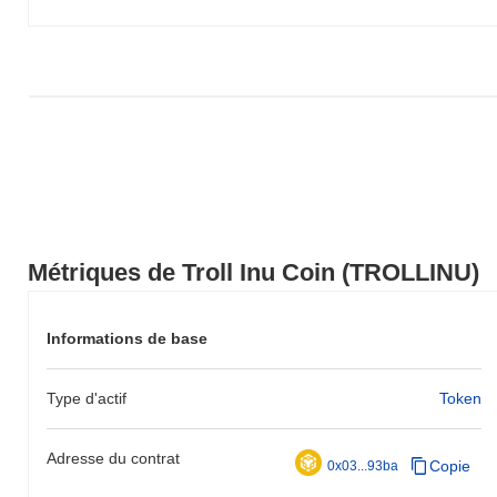
de TROLLINU par rapport à la dynamique du marché plus large.
Métriques de Troll Inu Coin (TROLLINU)
Informations de base
Type d'actif
Token
Adresse du contrat
Copie
0x03...93ba