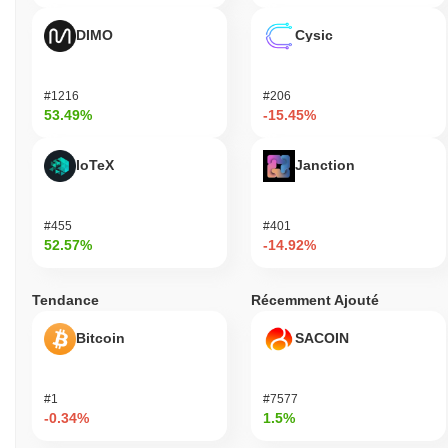
DIMO
Cysic
#1216
#206
53.49%
-15.45%
IoTeX
Janction
#455
#401
52.57%
-14.92%
Tendance
Récemment Ajouté
Bitcoin
SACOIN
#1
#7577
-0.34%
1.5%