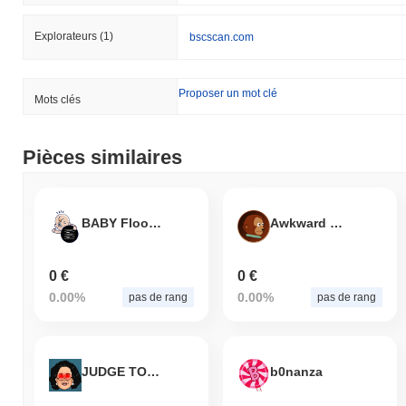
Explorateurs
(1)
bscscan.com
Proposer un mot clé
Mots clés
Pièces similaires
BABY Flooring Lab Credit
Awkward Monkey Puppet
0 €
0 €
0.00%
0.00%
pas de rang
pas de rang
JUDGE TORRES
b0nanza