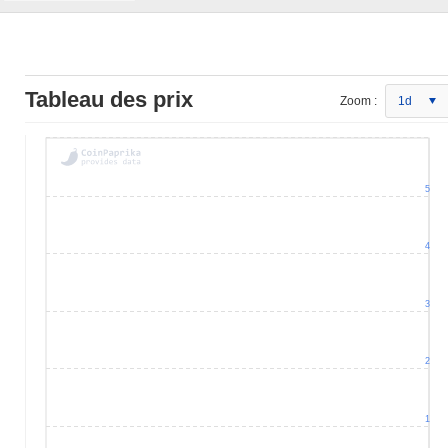
Tableau des prix
Zoom :
1d
5
4
3
2
1