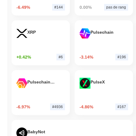
-6.49%
0.00%
#144
pas de rang
XRP
Pulsechain
+0.42%
-3.14%
#6
#196
Pulsechain Bridged HEX (Pulsechain)
PulseX
-6.97%
-4.86%
#4936
#167
BabyNot