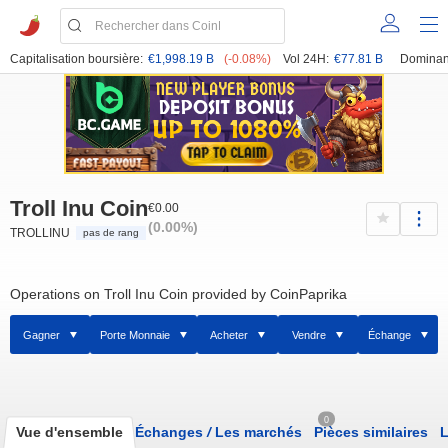
Capitalisation boursière:
€1,998.19 B
(-0.08%)
Vol 24H:
€77.81 B
Dominan
Troll Inu Coin
€0.00
(0.00%)
TROLLINU
pas de rang
Operations on Troll Inu Coin provided by CoinPaprika
Gagner
Porte Monnaie
Acheter
Vendre
Échange
0
Vue d'ensemble
Échanges
/
Les marchés
Pièces similaires
L