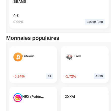
BBAMS
0 €
0.00%
pas de rang
Monnaies populaires
Bitcoin
Troll
-0.34%
-1.72%
#1
#390
HEX (Pulsechain)
XXXAi