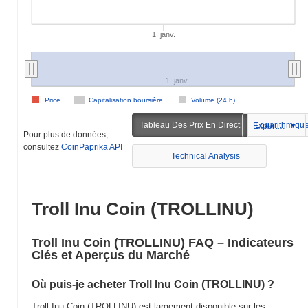
1. janv.
1. janv.
Price
Capitalisation boursière
Volume (24 h)
Tableau Des Prix En Direct
Logarithmiqu
Exportation
Pour plus de données,
consultez
CoinPaprika API
Technical Analysis
Troll Inu Coin (TROLLINU)
Troll Inu Coin (TROLLINU) FAQ – Indicateurs
Clés et Aperçus du Marché
Où puis-je acheter Troll Inu Coin (TROLLINU) ?
Troll Inu Coin (TROLLINU) est largement disponible sur les