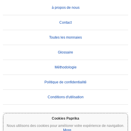
à propos de nous
Contact
Toutes les monnaies
Glossaire
Méthodologie
Politique de confidentialité
Conditions d'utilisation
AVIS IMPORTANT :
Les cryptomonnaies sont très volatiles et comportent des risques
Cookies Paprika
importants. Vous pouvez perdre une partie ou la totalité de votre investissement. Toutes
Nous utilisons des cookies pour améliorer votre expérience de navigation.
les informations sur Coinpaprika sont fournies à titre informatif uniquement et ne
...
More