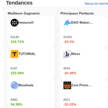
Tendances
Aperçu du march
Meilleurs Gagnants
Principaux Perdants
Immunefi
DAO Maker Token
#1149
#1054
233.72%
-25.5%
TUTORIAL
Bless
#197
#544
223.69%
-20.48%
Bluwhale
Zest Protocol
#480
#521
94.38%
-20.03%