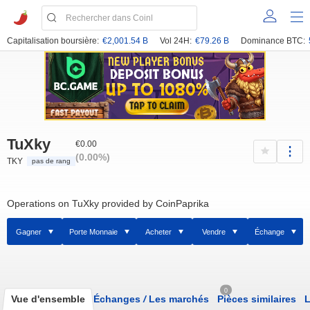
Capitalisation boursière:
€2,001.54 B
Vol 24H:
€79.26 B
Dominance BTC:
TuXky
€0.00
(0.00%)
TKY
pas de rang
Operations on TuXky provided by CoinPaprika
Gagner
Porte Monnaie
Acheter
Vendre
Échange
0
Vue d'ensemble
Échanges
/
Les marchés
Pièces similaires
L