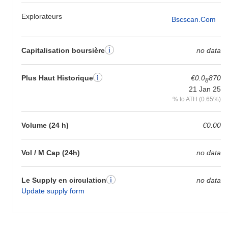
Explorateurs
Bscscan.com
Capitalisation boursière
no data
Plus Haut Historique
€0.0
870
8
21 Jan 25
% to ATH (0.65%)
Volume (24 h)
€0.00
Vol / M Cap (24h)
no data
Le Supply en circulation
no data
Update supply form