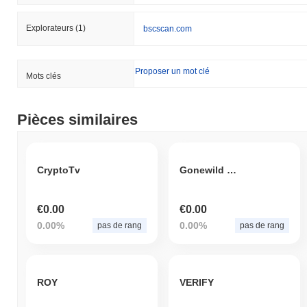
Explorateurs
(1)
bscscan.com
Proposer un mot clé
Mots clés
Pièces similaires
CryptoTv
Gonewild Token
€0.00
€0.00
0.00%
0.00%
pas de rang
pas de rang
ROY
VERIFY