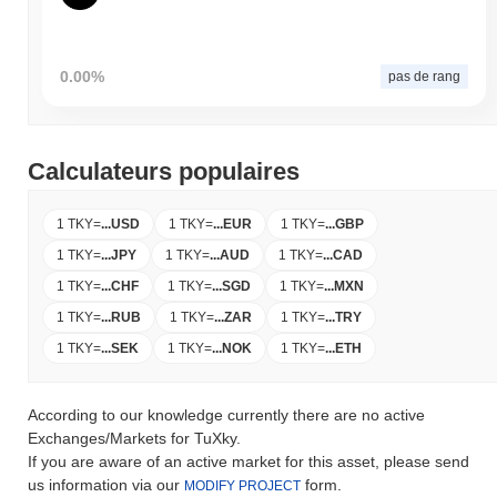
0.00%
pas de rang
Calculateurs populaires
1 TKY
=
...
USD
1 TKY
=
...
EUR
1 TKY
=
...
GBP
1 TKY
=
...
JPY
1 TKY
=
...
AUD
1 TKY
=
...
CAD
1 TKY
=
...
CHF
1 TKY
=
...
SGD
1 TKY
=
...
MXN
1 TKY
=
...
RUB
1 TKY
=
...
ZAR
1 TKY
=
...
TRY
1 TKY
=
...
SEK
1 TKY
=
...
NOK
1 TKY
=
...
ETH
According to our knowledge currently there are no active
Exchanges/Markets for TuXky.
If you are aware of an active market for this asset, please send
us information via our
form.
MODIFY PROJECT