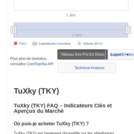
1. janv.
1. janv.
Price
Capitalisation boursière
Volume (24 h)
Tableau Des Prix En Direct
Logarithmiqu
Exportation
Pour plus de données,
consultez
CoinPaprika API
Technical Analysis
TuXky (TKY)
TuXky (TKY) FAQ – Indicateurs Clés et
Aperçus du Marché
Où puis-je acheter TuXky (TKY) ?
TuXky (TKY) est largement disponible sur les plateformes