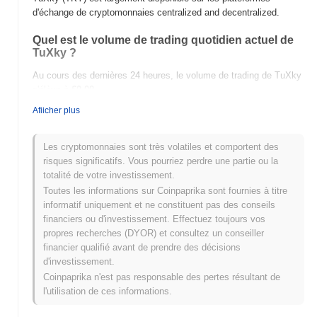
d'échange de cryptomonnaies centralized and decentralized.
Quel est le volume de trading quotidien actuel de
TuXky ?
Au cours des dernières 24 heures, le volume de trading de TuXky
s'élève à
€0.00
.
Afiicher plus
Quel est l'historique de la fourchette de prix de
TuXky ?
Les cryptomonnaies sont très volatiles et comportent des
Plus Haut Historique (ATH) :
€0.0
870
8
risques significatifs. Vous pourriez perdre une partie ou la
Plus Bas Historique (ATL) :
€0.00
totalité de votre investissement.
Toutes les informations sur Coinpaprika sont fournies à titre
TuXky se négocie actuellement
~0.64%
en dessous de son ATH .
informatif uniquement et ne constituent pas des conseils
financiers ou d'investissement. Effectuez toujours vos
Comment TuXky performe-t-il par rapport au
propres recherches (DYOR) et consultez un conseiller
marché crypto plus large ?
financier qualifié avant de prendre des décisions
Au cours des 7 derniers jours, TuXky a a gagné
0.00%
, sous-
d'investissement.
performant le marché crypto global qui a affiché un gain de
Coinpaprika n'est pas responsable des pertes résultant de
0.00%
. Cela indique un retard temporaire dans l'action des prix de
l'utilisation de ces informations.
TKY par rapport à la dynamique du marché plus large.