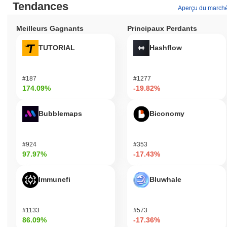
Tendances
Aperçu du march
Meilleurs Gagnants
Principaux Perdants
TUTORIAL
Hashflow
#187
#1277
174.09%
-19.82%
Bubblemaps
Biconomy
#924
#353
97.97%
-17.43%
Immunefi
Bluwhale
#1133
#573
86.09%
-17.36%