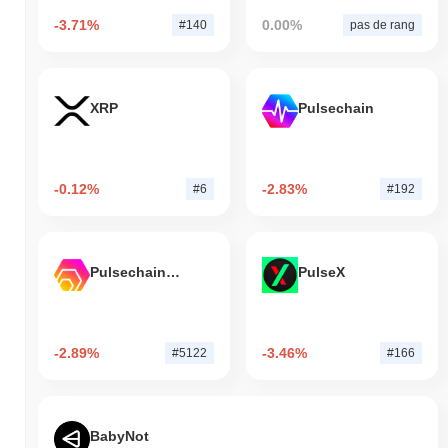
-3.71%
0.00%
#140
pas de rang
XRP
Pulsechain
-0.12%
-2.83%
#6
#192
Pulsechain Bridged HEX (Pulsechain)
PulseX
-2.89%
-3.46%
#5122
#166
BabyNot