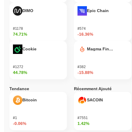
DIMO
Epic Chain
#1178
#574
74.71%
-16.36%
Cookie
Magma Finance
#1272
#382
44.78%
-15.88%
Tendance
Récemment Ajouté
Bitcoin
SACOIN
#1
#7551
-0.06%
1.42%