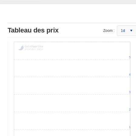
Tableau des prix
Zoom :
1d
5
4
3
2
1