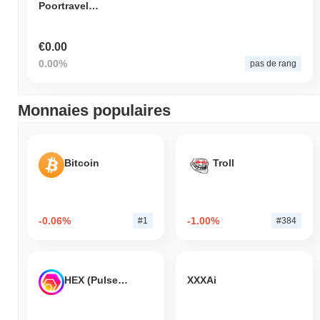
PoortravelMeta
€0.00
0.00%
pas de rang
Monnaies populaires
Bitcoin
Troll
-0.06%
-1.00%
#1
#384
HEX (Pulsechain)
XXXAi