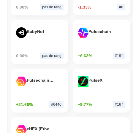
0.00%
-1.33%
pas de rang
#6
BabyNot
Pulsechain
0.00%
+6.63%
pas de rang
#191
Pulsechain Bridged HEX (Pulsechain)
PulseX
+21.66%
+9.77%
#6440
#167
eHEX (Ethereum)