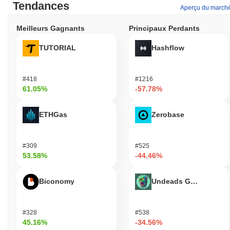
Tendances
Aperçu du march
Meilleurs Gagnants
Principaux Perdants
TUTORIAL
Hashflow
#418
#1216
61.05%
-57.78%
ETHGas
Zerobase
#309
#525
53.58%
-44.46%
Biconomy
Undeads Games
#328
#538
45.16%
-34.56%