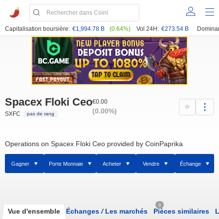
Capitalisation boursière:
€1,994.78 B
(0.64%)
Vol 24H:
€273.54 B
Domina
Spacex Floki Ceo
€0.00
(0.00%)
SXFC
pas de rang
Operations on Spacex Floki Ceo provided by CoinPaprika
Gagner
Porte Monnaie
Acheter
Vendre
Échange
0
Vue d'ensemble
Échanges
/
Les marchés
Pièces similaires
L