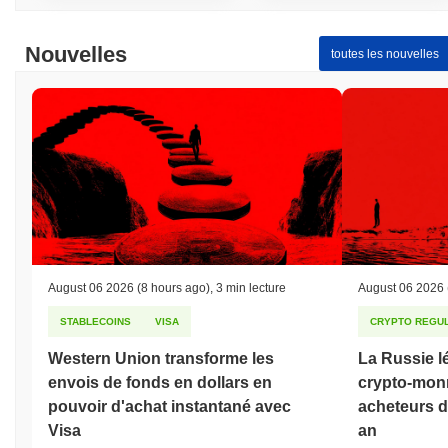
Nouvelles
toutes les nouvelles
August 06 2026
(8 hours ago)
,
3 min lecture
August 06 2026
STABLECOINS
VISA
CRYPTO REGUL
Western Union transforme les
La Russie lé
envois de fonds en dollars en
crypto-monn
pouvoir d'achat instantané avec
acheteurs de
Visa
an