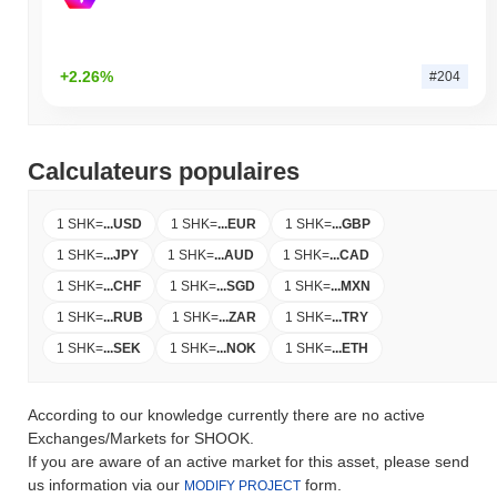
+2.26%
#204
Calculateurs populaires
1 SHK
=
...
USD
1 SHK
=
...
EUR
1 SHK
=
...
GBP
1 SHK
=
...
JPY
1 SHK
=
...
AUD
1 SHK
=
...
CAD
1 SHK
=
...
CHF
1 SHK
=
...
SGD
1 SHK
=
...
MXN
1 SHK
=
...
RUB
1 SHK
=
...
ZAR
1 SHK
=
...
TRY
1 SHK
=
...
SEK
1 SHK
=
...
NOK
1 SHK
=
...
ETH
According to our knowledge currently there are no active
Exchanges/Markets for SHOOK.
If you are aware of an active market for this asset, please send
us information via our
form.
MODIFY PROJECT