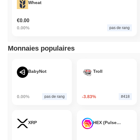
Wheat
€0.00
0.00%
pas de rang
Monnaies populaires
BabyNot
Troll
0.00%
-3.83%
pas de rang
#418
XRP
HEX (Pulsechain)