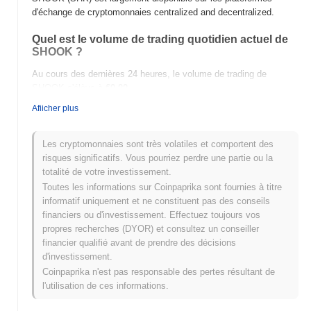
d'échange de cryptomonnaies centralized and decentralized.
Quel est le volume de trading quotidien actuel de
SHOOK ?
Au cours des dernières 24 heures, le volume de trading de
SHOOK s'élève à
€0.00
.
Afiicher plus
Quel est l'historique de la fourchette de prix de
SHOOK ?
Les cryptomonnaies sont très volatiles et comportent des
Plus Haut Historique (ATH) :
€0.0
530
11
risques significatifs. Vous pourriez perdre une partie ou la
Plus Bas Historique (ATL) :
€0.00
totalité de votre investissement.
Toutes les informations sur Coinpaprika sont fournies à titre
SHOOK se négocie actuellement
~0.44%
en dessous de son ATH
informatif uniquement et ne constituent pas des conseils
.
financiers ou d'investissement. Effectuez toujours vos
propres recherches (DYOR) et consultez un conseiller
Comment SHOOK performe-t-il par rapport au
financier qualifié avant de prendre des décisions
marché crypto plus large ?
d'investissement.
Au cours des 7 derniers jours, SHOOK a a gagné
0.00%
,
Coinpaprika n'est pas responsable des pertes résultant de
surpassant le marché crypto global qui a affiché une baisse de
l'utilisation de ces informations.
0.28%
. Cela indique une performance solide de l'action des prix
de SHK par rapport à la dynamique du marché plus large.