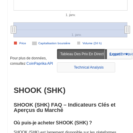
1. janv.
1. janv.
Price
Capitalisation boursière
Volume (24 h)
Tableau Des Prix En Direct
Logarithmiqu
Exportation
Pour plus de données,
consultez
CoinPaprika API
Technical Analysis
SHOOK (SHK)
SHOOK (SHK) FAQ – Indicateurs Clés et
Aperçus du Marché
Où puis-je acheter SHOOK (SHK) ?
SHOOK (SHK) est largement disponible sur les plateformes