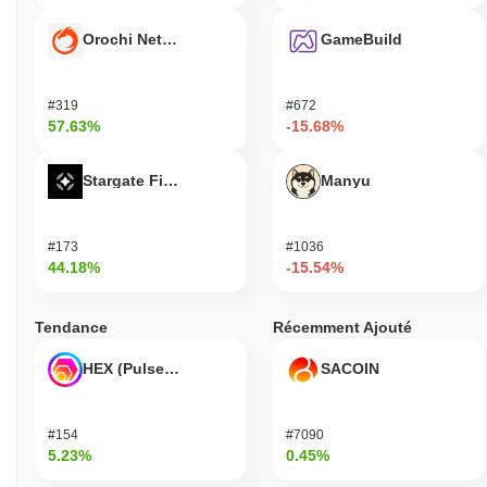
Orochi Network
GameBuild
#319
#672
57.63%
-15.68%
Stargate Finance
Manyu
#173
#1036
44.18%
-15.54%
Tendance
Récemment Ajouté
HEX (Pulsechain)
SACOIN
#154
#7090
5.23%
0.45%