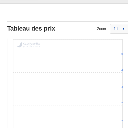
Tableau des prix
Zoom :
1d
5
4
3
2
1