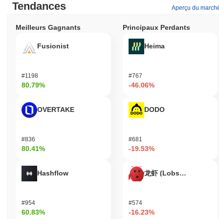
Tendances
Aperçu du march
Meilleurs Gagnants
Principaux Perdants
Fusionist
Heima
#1198
#767
80.79%
-46.06%
OVERTAKE
DODO
#836
#681
80.41%
-19.53%
Hashflow
龙虾 (Lobster)
#954
#574
60.83%
-16.23%