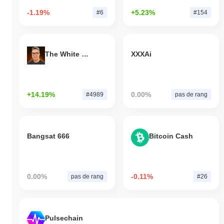
-1.19%
+5.23%
#6
#154
The White Bull
XXXAi
+14.19%
0.00%
#4989
pas de rang
Bangsat 666
Bitcoin Cash
0.00%
-0.11%
pas de rang
#26
Pulsechain