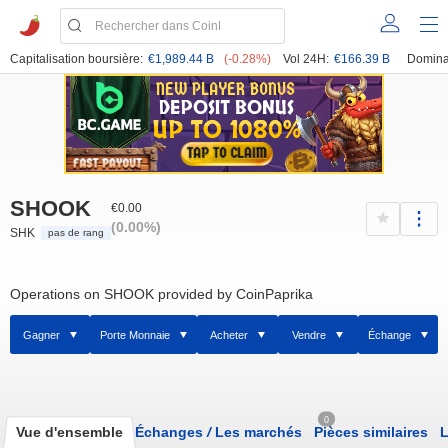
Capitalisation boursière:
€1,989.44 B
(-0.28%)
Vol 24H:
€166.39 B
Domina
SHOOK
€0.00
(0.00%)
SHK
pas de rang
Operations on SHOOK provided by CoinPaprika
Gagner
Porte Monnaie
Acheter
Vendre
Échange
0
Vue d'ensemble
Échanges
/
Les marchés
Pièces similaires
L