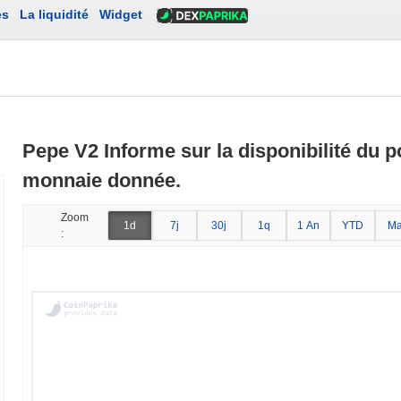
es
La liquidité
Widget
Pepe V2 Informe sur la disponibilité du p
monnaie donnée.
Zoom
1d
7j
30j
1q
1 An
YTD
Ma
: