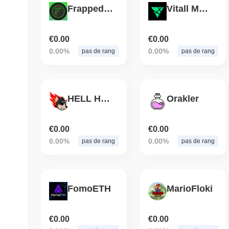
Frapped USDT
Vitall Markets
€0.00
€0.00
0.00%
0.00%
pas de rang
pas de rang
HELL HOUNDS
Orakler
€0.00
€0.00
0.00%
0.00%
pas de rang
pas de rang
FomoETH
MarioFloki
€0.00
€0.00