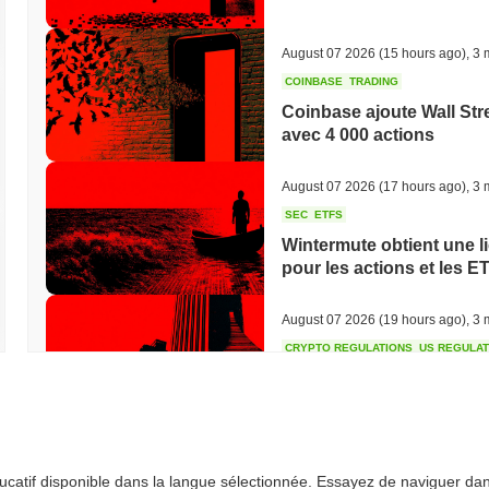
August 07 2026
(15 hours ago)
,
3 
COINBASE
TRADING
Coinbase ajoute Wall Str
avec 4 000 actions
August 07 2026
(17 hours ago)
,
3 
SEC
ETFS
Wintermute obtient une l
pour les actions et les E
August 07 2026
(19 hours ago)
,
3 
CRYPTO REGULATIONS
US REGULA
La loi CLARITY au point 
August 07 2026
(21 hours ago)
,
3 
éducatif disponible dans la langue sélectionnée. Essayez de naviguer da
TOKENIZATION
BANKS