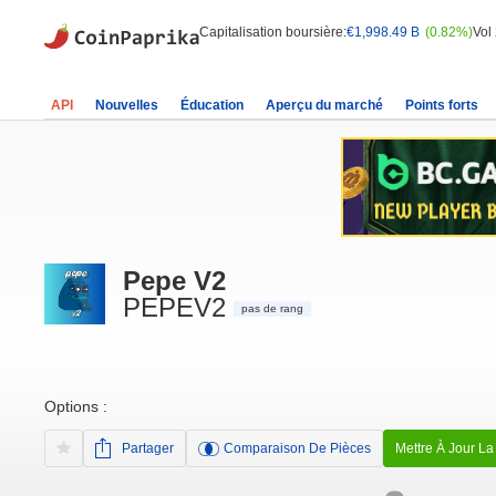
Capitalisation boursière:
€1,998.49 B
(0.82%)
Vol
API
Nouvelles
Éducation
Aperçu du marché
Points forts
Pepe V2
PEPEV2
pas de rang
Options :
Partager
Comparaison De Pièces
Mettre À Jour La