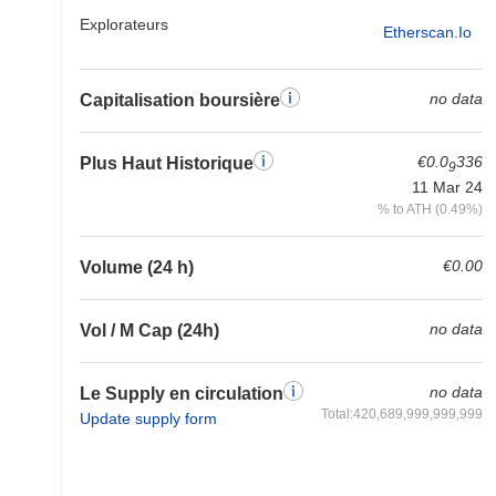
Explorateurs
Etherscan.io
no data
Capitalisation boursière
€0.0
336
Plus Haut Historique
9
11 Mar 24
% to ATH (0.49%)
€0.00
Volume (24 h)
no data
Vol / M Cap (24h)
no data
Le Supply en circulation
Total:420,689,999,999,999
Update supply form