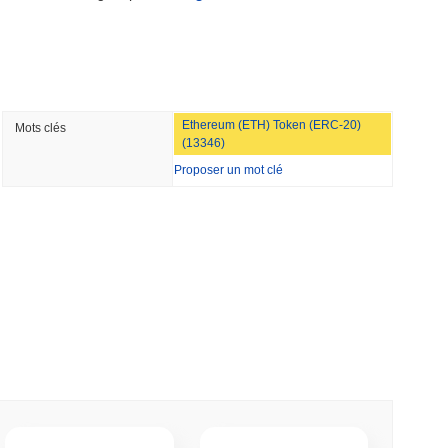
urse bancaire pour tokeniser les dépôts
min lecture
Ethereum (ETH) Token (ERC-20)
Mots clés
dollars alors que le géant de la logistique AZ-
(13346)
 stablecoin en yen
Proposer un mot clé
lecture
l'équipe rouge de Bitcoin signale 85 bugs
our
lecture
 les envois de fonds en dollars en pouvoir
Visa