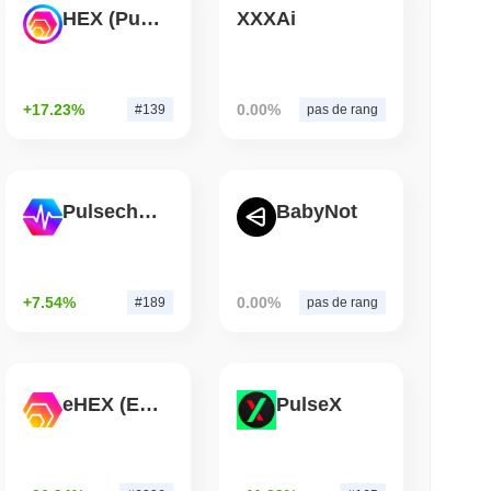
lecture
HEX (Pulsechain)
XXXAi
ding de crypto-monnaies, mais limite les
00 $ par an
+17.23%
0.00%
#139
pas de rang
lecture
ts IA un portefeuille de stablecoin pour
Pulsechain
BabyNot
+7.54%
0.00%
#189
pas de rang
eHEX (Ethereum)
PulseX