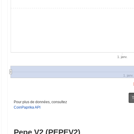
1. janv.
1. janv.
T
Pour plus de données, consultez
CoinPaprika API
Pepe V2 (PEPEV2)