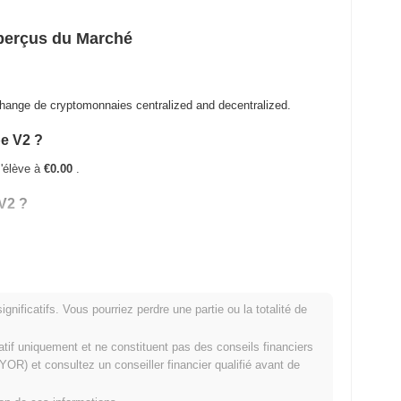
Aperçus du Marché
hange de cryptomonnaies centralized and decentralized.
pe V2 ?
s'élève à
€0.00
.
 V2 ?
nificatifs. Vous pourriez perdre une partie ou la totalité de
 crypto plus large ?
matif uniquement et ne constituent pas des conseils financiers
rmant le marché crypto global qui a affiché un gain de
0.82%
.
OR) et consultez un conseiller financier qualifié avant de
ar rapport à la dynamique du marché plus large.