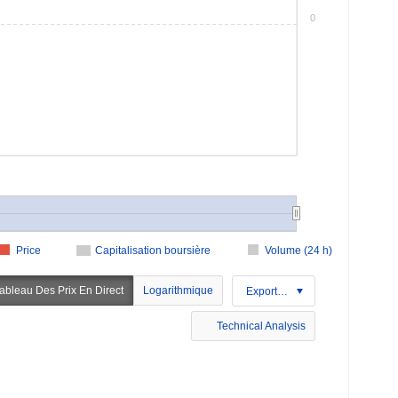
0
Price
Capitalisation boursière
Volume (24 h)
ableau Des Prix En Direct
Logarithmique
Exportation
Technical Analysis