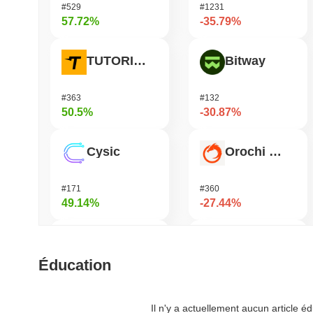
#529
#1231
57.72%
-35.79%
TUTORIAL
Bitway
#363
#132
50.5%
-30.87%
Cysic
Orochi Network
#171
#360
49.14%
-27.44%
Momentum
Fusionist
Éducation
#362
#1255
37.06%
-26.51%
Il n'y a actuellement aucun article 