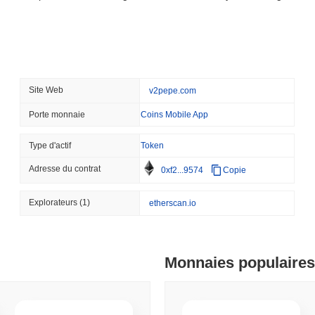
Wells Fargo rejoint la co
August 07 2026
(23 hours ago)
,
3 
STABLECOIN
JAPAN
Site Web
v2pepe.com
JPYC lève 38 millions de 
COM Maruwa parie sur le
Porte monnaie
Coins Mobile App
Type d'actif
Token
August 07 2026
(1 day ago)
,
3 min 
BITCOIN
HACKERS
Adresse du contrat
0xf2...9574
Copie
'Extrêmement mauvais' : 
critiques en environ un j
Explorateurs
(1)
etherscan.io
August 06 2026
(1 day ago)
,
3 min 
STABLECOINS
VISA
Monnaies populaires
Western Union transforme
d'achat instantané avec 