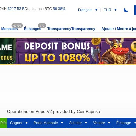
 24H:
€217.53 B
Dominance BTC:
56.38%
Français
EUR
60756
372
Monnaies
Échanges
TransparencyTransparency
Ajouter / Mettre à jo
Operations on Pepe V2 provided by CoinPaprika
 Pièce
Gagner
Porte Monnaie
Acheter
Vendre
Échange