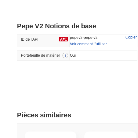
DAO Maker Token
Pirate Nation Token
Pepe V2 Notions de base
#992
#1801
31.99%
-21.23%
Copier
pepev2-pepe-v2
ID de l'API
Voir comment l''utiliser
Portefeuille de matériel
Tendance
Oui
Récemment Ajouté
HEX (Pulsechain)
SACOIN
#139
#10721
17.34%
0.06%
Pièces similaires