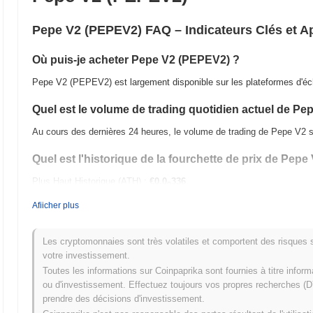
Pepe V2 (PEPEV2) FAQ – Indicateurs Clés et 
Où puis-je acheter Pepe V2 (PEPEV2) ?
Pepe V2 (PEPEV2) est largement disponible sur les plateformes d'éc
Quel est le volume de trading quotidien actuel de Pe
Au cours des dernières 24 heures, le volume de trading de Pepe V2 
Quel est l'historique de la fourchette de prix de Pepe
Plus Haut Historique (ATH) :
€0.0
336
9
Plus Bas Historique (ATL) :
€0.00
Afiicher plus
Pepe V2 se négocie actuellement
~0.49%
en dessous de son ATH .
Les cryptomonnaies sont très volatiles et comportent des risques sig
Comment Pepe V2 performe-t-il par rapport au marché
votre investissement.
Toutes les informations sur Coinpaprika sont fournies à titre infor
Au cours des 7 derniers jours, Pepe V2 a a gagné
0.00%
, sous-perfo
ou d'investissement. Effectuez toujours vos propres recherches (DY
Cela indique un retard temporaire dans l'action des prix de PEPEV2 p
prendre des décisions d'investissement.