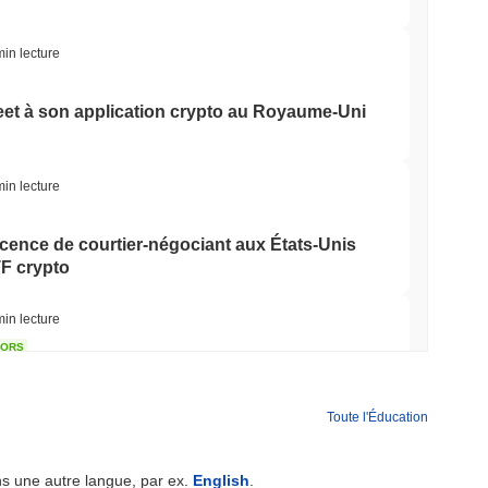
min lecture
eet à son application crypto au Royaume-Uni
min lecture
icence de courtier-négociant aux États-Unis
TF crypto
min lecture
TORS
mort alors que la pause d'août approche
Toute l'Éducation
min lecture
ns une autre langue, par ex.
English
.