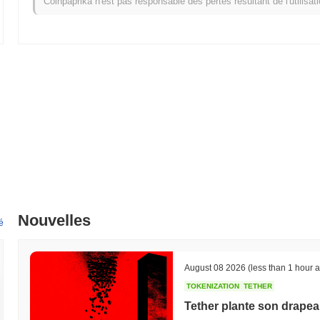
Coinpaprika n'est pas responsable des pertes résultant de l'utilisat
Nouvelles
é
August 08 2026
(less than 1 hour 
TOKENIZATION
TETHER
Tether plante son drapea