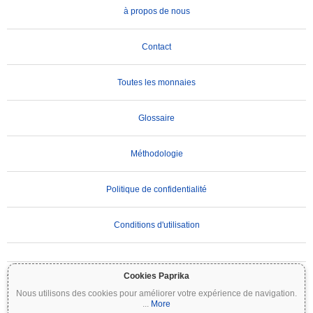
à propos de nous
Contact
Toutes les monnaies
Glossaire
Méthodologie
Politique de confidentialité
Conditions d'utilisation
AVIS IMPORTANT :
Les cryptomonnaies sont très volatiles et comportent des risques
Cookies Paprika
importants. Vous pouvez perdre une partie ou la totalité de votre investissement. Toutes
Nous utilisons des cookies pour améliorer votre expérience de navigation.
les informations sur Coinpaprika sont fournies à titre informatif uniquement et ne
...
More
constituent pas des conseils financiers ou d'investissement. Effectuez toujours vos