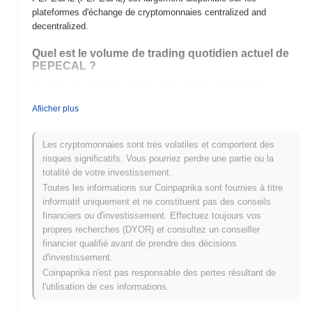
plateformes d'échange de cryptomonnaies centralized and
decentralized.
Quel est le volume de trading quotidien actuel de
PEPECAL ?
Au cours des dernières 24 heures, le volume de trading de
PEPECAL s'élève à
€0.00
.
Afiicher plus
Quel est l'historique de la fourchette de prix de
PEPECAL ?
Les cryptomonnaies sont très volatiles et comportent des
risques significatifs. Vous pourriez perdre une partie ou la
Plus Haut Historique (ATH) :
€0.00000662
totalité de votre investissement.
Plus Bas Historique (ATL) :
€0.00
Toutes les informations sur Coinpaprika sont fournies à titre
informatif uniquement et ne constituent pas des conseils
PEPECAL se négocie actuellement
~100.00%
en dessous de son
financiers ou d'investissement. Effectuez toujours vos
ATH .
propres recherches (DYOR) et consultez un conseiller
financier qualifié avant de prendre des décisions
Comment PEPECAL performe-t-il par rapport au
d'investissement.
marché crypto plus large ?
Coinpaprika n'est pas responsable des pertes résultant de
Au cours des 7 derniers jours, PEPECAL a a gagné
0.00%
, sous-
l'utilisation de ces informations.
performant le marché crypto global qui a affiché un gain de
0.32%
. Cela indique un retard temporaire dans l'action des prix de