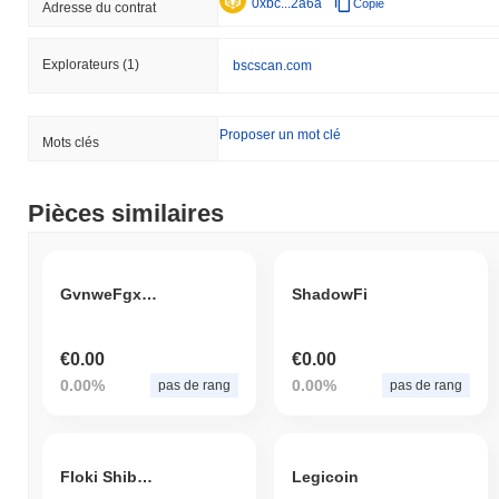
0xbc...2a6a
Copie
Adresse du contrat
Explorateurs
(1)
bscscan.com
Proposer un mot clé
Mots clés
Pièces similaires
GvnweFgxCv
ShadowFi
€0.00
€0.00
0.00%
0.00%
pas de rang
pas de rang
Floki Shiba CEO
Legicoin