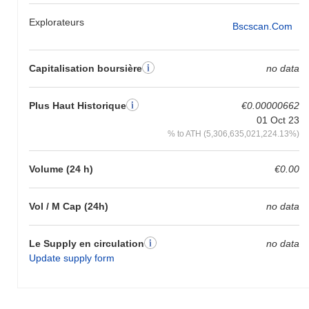
Explorateurs
Bscscan.com
Capitalisation boursière
no data
Plus Haut Historique
€0.00000662
01 Oct 23
% to ATH (5,306,635,021,224.13%)
Volume (24 h)
€0.00
Vol / M Cap (24h)
no data
Le Supply en circulation
no data
Update supply form