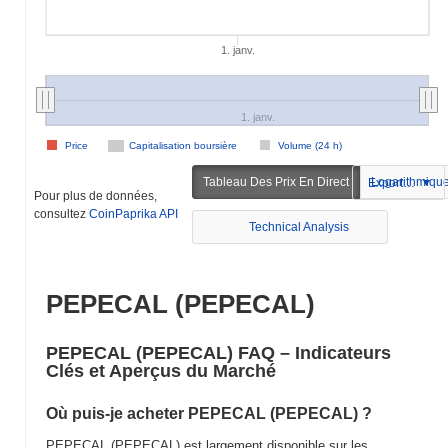
1. janv.
1. janv.
Price
Capitalisation boursière
Volume (24 h)
Tableau Des Prix En Direct
Logarithmiqu
Exportation
Pour plus de données,
consultez
CoinPaprika API
Technical Analysis
PEPECAL (PEPECAL)
PEPECAL (PEPECAL) FAQ – Indicateurs
Clés et Aperçus du Marché
Où puis-je acheter PEPECAL (PEPECAL) ?
PEPECAL (PEPECAL) est largement disponible sur les