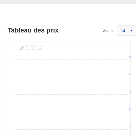
Tableau des prix
Zoom :
1d
5
4
3
2
1