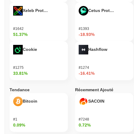
Xeleb Protocol
Cetus Protocol
#1642
#1393
51.37%
-18.93%
Cookie
Hashflow
#1275
#1274
33.81%
-16.41%
Tendance
Récemment Ajouté
Bitcoin
SACOIN
#1
#7248
0.09%
0.72%