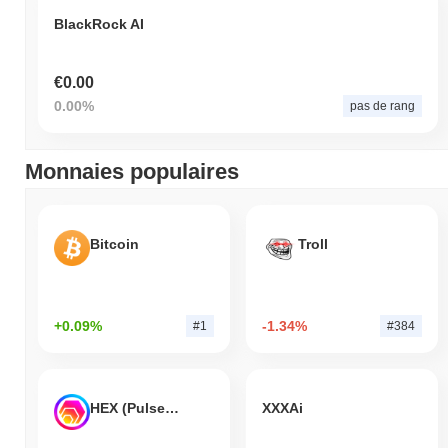
BlackRock AI
€0.00
0.00%
pas de rang
Monnaies populaires
Bitcoin
Troll
+0.09%
-1.34%
#1
#384
HEX (Pulsechain)
XXXAi