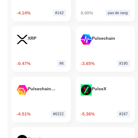
-4.14%
0.00%
#142
pas de rang
XRP
Pulsechain
-0.47%
-3.65%
#6
#195
Pulsechain Bridged HEX (Pulsechain)
PulseX
-4.51%
-5.36%
#6222
#167