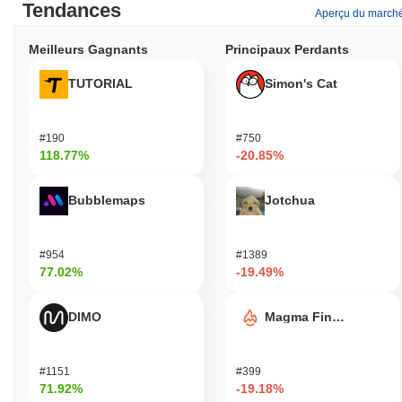
Tendances
Aperçu du march
Meilleurs Gagnants
Principaux Perdants
TUTORIAL
Simon's Cat
#190
#750
118.77%
-20.85%
Bubblemaps
Jotchua
#954
#1389
77.02%
-19.49%
DIMO
Magma Finance
#1151
#399
71.92%
-19.18%