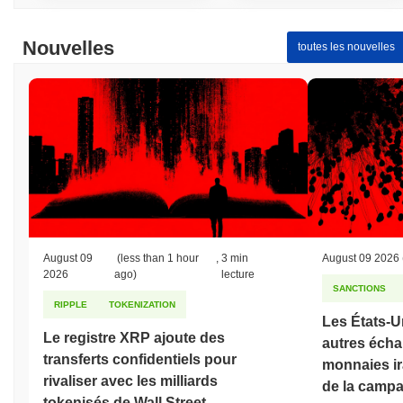
Nouvelles
toutes les nouvelles
August 09
(less than 1 hour
,
3 min
August 09 2026
2026
ago)
lecture
SANCTIONS
RIPPLE
TOKENIZATION
Les États-U
Le registre XRP ajoute des
autres écha
transferts confidentiels pour
monnaies ir
rivaliser avec les milliards
de la campa
tokenisés de Wall Street