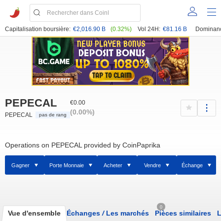
Capitalisation boursière:
€2,016.90 B
(0.32%)
Vol 24H:
€81.16 B
Dominan
PEPECAL
€0.00
(0.00%)
PEPECAL
pas de rang
Operations on PEPECAL provided by CoinPaprika
Gagner
Porte Monnaie
Acheter
Vendre
Échange
0
Vue d'ensemble
Échanges
/
Les marchés
Pièces similaires
L