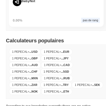
BabyNot
0.00%
pas de rang
Calculateurs populaires
1 PEPECAL
=
...
USD
1 PEPECAL
=
...
EUR
1 PEPECAL
=
...
GBP
1 PEPECAL
=
...
JPY
1 PEPECAL
=
...
AUD
1 PEPECAL
=
...
CAD
1 PEPECAL
=
...
CHF
1 PEPECAL
=
...
SGD
1 PEPECAL
=
...
MXN
1 PEPECAL
=
...
RUB
1 PEPECAL
=
...
ZAR
1 PEPECAL
=
...
TRY
1 PEPECAL
=
...
SEK
1 PEPECAL
=
...
NOK
1 PEPECAL
=
...
ETH
According to our knowledge currently there are no active