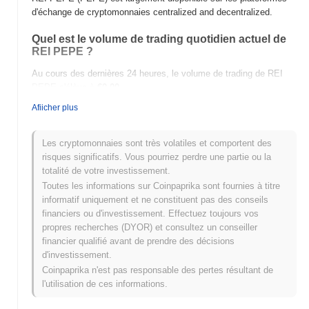
d'échange de cryptomonnaies centralized and decentralized.
Quel est le volume de trading quotidien actuel de
REI PEPE ?
Au cours des dernières 24 heures, le volume de trading de REI
PEPE s'élève à
€0.00
.
Afiicher plus
Quel est l'historique de la fourchette de prix de REI
PEPE ?
Les cryptomonnaies sont très volatiles et comportent des
Plus Haut Historique (ATH) :
€17.31
risques significatifs. Vous pourriez perdre une partie ou la
Plus Bas Historique (ATL) :
€0.00
totalité de votre investissement.
Toutes les informations sur Coinpaprika sont fournies à titre
REI PEPE se négocie actuellement
~99.82%
en dessous de son
informatif uniquement et ne constituent pas des conseils
ATH .
financiers ou d'investissement. Effectuez toujours vos
propres recherches (DYOR) et consultez un conseiller
Comment REI PEPE performe-t-il par rapport au
financier qualifié avant de prendre des décisions
marché crypto plus large ?
d'investissement.
Au cours des 7 derniers jours, REI PEPE a a gagné
0.00%
, sous-
Coinpaprika n'est pas responsable des pertes résultant de
performant le marché crypto global qui a affiché un gain de
l'utilisation de ces informations.
0.02%
. Cela indique un retard temporaire dans l'action des prix de
PEPE par rapport à la dynamique du marché plus large.