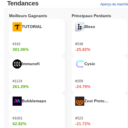
Tendances
Aperçu du march
Meilleurs Gagnants
Principaux Perdants
TUTORIAL
Bless
#162
#538
301.06%
-25.82%
Immunefi
Cysic
#1124
#209
261.29%
-24.79%
Bubblemaps
Zest Protocol
#1001
#523
62.82%
-21.72%