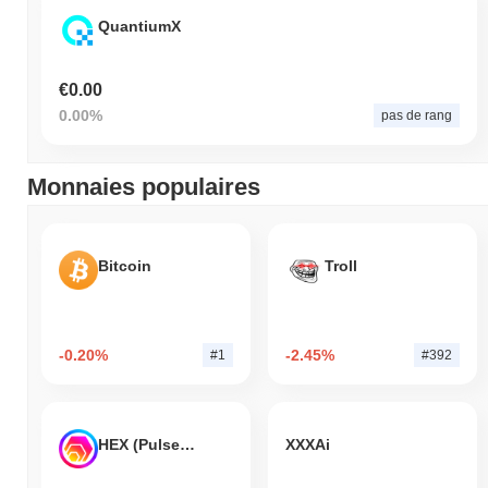
QuantiumX
€0.00
0.00%
pas de rang
Monnaies populaires
Bitcoin
Troll
-0.20%
-2.45%
#1
#392
HEX (Pulsechain)
XXXAi