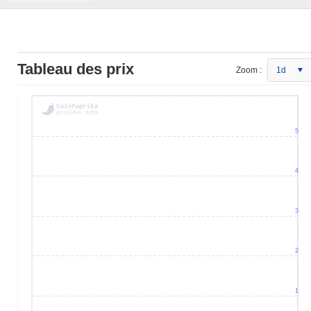
Tableau des prix
Zoom :
1d
5
4
3
2
1