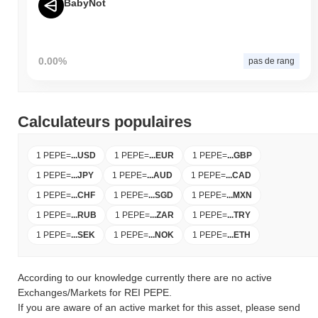
BabyNot
0.00%
pas de rang
Calculateurs populaires
1 PEPE
=
...
USD
1 PEPE
=
...
EUR
1 PEPE
=
...
GBP
1 PEPE
=
...
JPY
1 PEPE
=
...
AUD
1 PEPE
=
...
CAD
1 PEPE
=
...
CHF
1 PEPE
=
...
SGD
1 PEPE
=
...
MXN
1 PEPE
=
...
RUB
1 PEPE
=
...
ZAR
1 PEPE
=
...
TRY
1 PEPE
=
...
SEK
1 PEPE
=
...
NOK
1 PEPE
=
...
ETH
According to our knowledge currently there are no active
Exchanges/Markets for REI PEPE.
If you are aware of an active market for this asset, please send