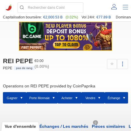
Capitalisation boursière:
€2,000.53 B
(0.02%)
Vol 24H:
€77.89 B
Dominan
REI PEPE
€0.00
(0.00%)
PEPE
pas de rang
Operations on REI PEPE provided by CoinPaprika
Gagner
Porte Monnaie
Acheter
Vendre
Échange
0
Vue d'ensemble
Échanges
/
Les marchés
Pièces similaires
L