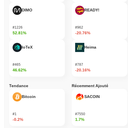
DIMO
READY!
#1226
#962
52.81%
-20.76%
IoTeX
Heima
#465
#787
46.62%
-20.16%
Tendance
Récemment Ajouté
Bitcoin
SACOIN
#1
#7550
-0.2%
1.7%