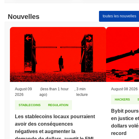
Nouvelles
toutes les nouvelles
August 09
(less than 1 hour
,
3 min
August 08 2026
2026
ago)
lecture
HACKERS
STABLECOINS
REGULATION
Bybit pours
Les stablecoins locaux pourraient
en justice et
avoir des conséquences
dollars volé
négatives et augmenter la
record
demande de dollars, avertit le FMI