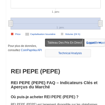
1. janv.
1. janv.
Price
Capitalisation boursière
Volume (24 h)
Tableau Des Prix En Direct
Logarithmiqu
Exportation
Pour plus de données,
consultez
CoinPaprika API
Technical Analysis
REI PEPE (PEPE)
REI PEPE (PEPE) FAQ – Indicateurs Clés et
Aperçus du Marché
Où puis-je acheter REI PEPE (PEPE) ?
REI PEPE (PEPE) est largement disponible sur les plateformes