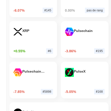
-6.07%
0.00%
#145
pas de rang
XRP
Pulsechain
+0.55%
-3.86%
#6
#195
Pulsechain Bridged HEX (Pulsechain)
PulseX
-7.85%
-5.05%
#5898
#168