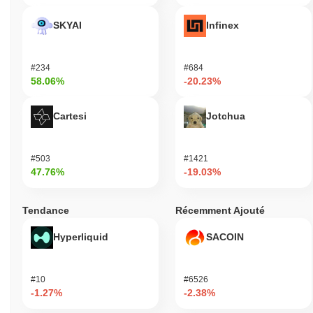
SKYAI
Infinex
#234
#684
58.06%
-20.23%
Cartesi
Jotchua
#503
#1421
47.76%
-19.03%
Tendance
Récemment Ajouté
Hyperliquid
SACOIN
#10
#6526
-1.27%
-2.38%