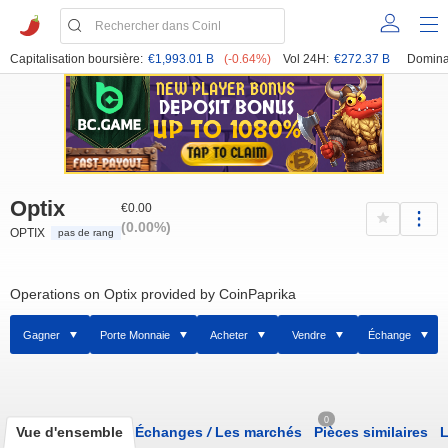
Capitalisation boursière:
€1,993.01 B
(-0.64%)
Vol 24H:
€272.37 B
Domina
Optix
€0.00
(0.00%)
OPTIX
pas de rang
Operations on Optix provided by CoinPaprika
Gagner
Porte Monnaie
Acheter
Vendre
Échange
0
Vue d'ensemble
Échanges
/
Les marchés
Pièces similaires
L