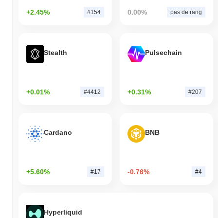
+2.45%
0.00%
#154
pas de rang
Stealth
Pulsechain
+0.01%
+0.31%
#4412
#207
Cardano
BNB
+5.60%
-0.76%
#17
#4
Hyperliquid