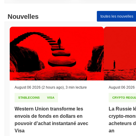
Nouvelles
toutes les nouvelles
August 06 2026
(2 hours ago)
,
3 min lecture
August 06 2026
STABLECOINS
VISA
CRYPTO REGUL
Western Union transforme les
La Russie lé
envois de fonds en dollars en
crypto-monn
pouvoir d'achat instantané avec
acheteurs de
Visa
an