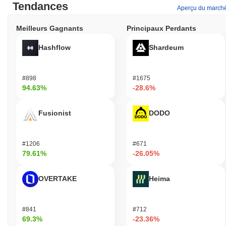
Tendances
Aperçu du march
Meilleurs Gagnants
Principaux Perdants
Hashflow
Shardeum
#898
#1675
94.63%
-28.6%
Fusionist
DODO
#1206
#671
79.61%
-26.05%
OVERTAKE
Heima
#841
#712
69.3%
-23.36%