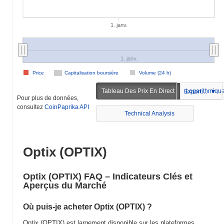
1. janv.
1. janv.
Price
Capitalisation boursière
Volume (24 h)
Tableau Des Prix En Direct
Logarithmiqu
Exportation
Pour plus de données,
consultez
CoinPaprika API
Technical Analysis
Optix (OPTIX)
Optix (OPTIX) FAQ – Indicateurs Clés et
Aperçus du Marché
Où puis-je acheter Optix (OPTIX) ?
Optix (OPTIX) est largement disponible sur les plateformes