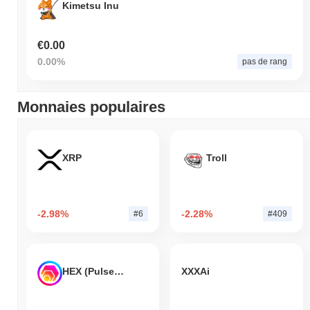
Kimetsu Inu
€0.00
0.00%
pas de rang
Monnaies populaires
XRP
Troll
-2.98%
-2.28%
#6
#409
HEX (Pulsechain)
XXXAi