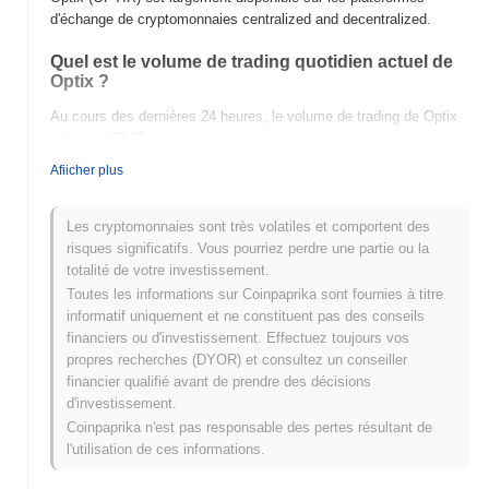
d'échange de cryptomonnaies centralized and decentralized.
Quel est le volume de trading quotidien actuel de
Optix ?
Au cours des dernières 24 heures, le volume de trading de Optix
s'élève à
€0.00
.
Afiicher plus
Quel est l'historique de la fourchette de prix de
Optix ?
Les cryptomonnaies sont très volatiles et comportent des
Plus Haut Historique (ATH) :
€0.0
973
11
risques significatifs. Vous pourriez perdre une partie ou la
Plus Bas Historique (ATL) :
€0.00
totalité de votre investissement.
Toutes les informations sur Coinpaprika sont fournies à titre
Optix se négocie actuellement
~99.99%
en dessous de son ATH .
informatif uniquement et ne constituent pas des conseils
financiers ou d'investissement. Effectuez toujours vos
Comment Optix performe-t-il par rapport au
propres recherches (DYOR) et consultez un conseiller
marché crypto plus large ?
financier qualifié avant de prendre des décisions
Au cours des 7 derniers jours, Optix a a gagné
0.00%
, surpassant
d'investissement.
le marché crypto global qui a affiché une baisse de
0.64%
. Cela
Coinpaprika n'est pas responsable des pertes résultant de
indique une performance solide de l'action des prix de OPTIX par
l'utilisation de ces informations.
rapport à la dynamique du marché plus large.