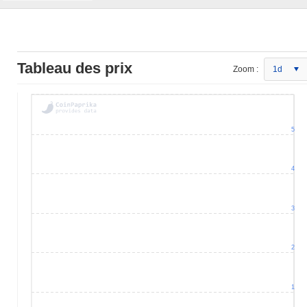
Tableau des prix
Zoom :
1d
5
4
3
2
1