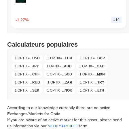
-1.27%
#10
Calculateurs populaires
1 OPTIX
=
...
USD
1 OPTIX
=
...
EUR
1 OPTIX
=
...
GBP
1 OPTIX
=
...
JPY
1 OPTIX
=
...
AUD
1 OPTIX
=
...
CAD
1 OPTIX
=
...
CHF
1 OPTIX
=
...
SGD
1 OPTIX
=
...
MXN
1 OPTIX
=
...
RUB
1 OPTIX
=
...
ZAR
1 OPTIX
=
...
TRY
1 OPTIX
=
...
SEK
1 OPTIX
=
...
NOK
1 OPTIX
=
...
ETH
According to our knowledge currently there are no active
Exchanges/Markets for Optix.
If you are aware of an active market for this asset, please send
us information via our
form.
MODIFY PROJECT