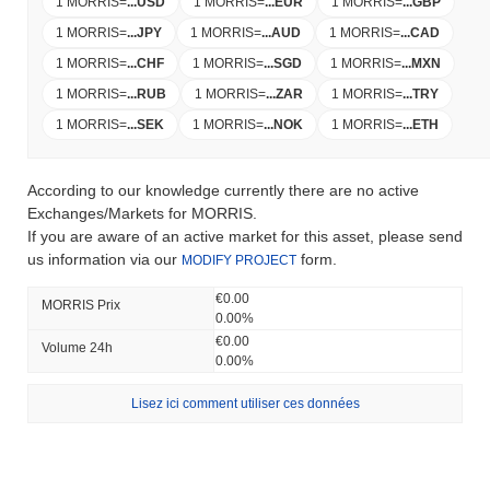
1 MORRIS
=
...
USD
1 MORRIS
=
...
EUR
1 MORRIS
=
...
GBP
1 MORRIS
=
...
JPY
1 MORRIS
=
...
AUD
1 MORRIS
=
...
CAD
1 MORRIS
=
...
CHF
1 MORRIS
=
...
SGD
1 MORRIS
=
...
MXN
1 MORRIS
=
...
RUB
1 MORRIS
=
...
ZAR
1 MORRIS
=
...
TRY
1 MORRIS
=
...
SEK
1 MORRIS
=
...
NOK
1 MORRIS
=
...
ETH
According to our knowledge currently there are no active
Exchanges/Markets for MORRIS.
If you are aware of an active market for this asset, please send
us information via our
form.
MODIFY PROJECT
€0.00
MORRIS Prix ​​
0.00%
€0.00
Volume 24h
0.00%
Lisez ici comment utiliser ces données