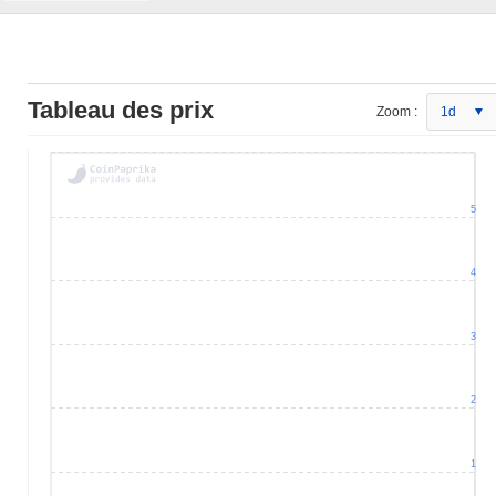
Tableau des prix
Zoom :
1d
5
4
3
2
1