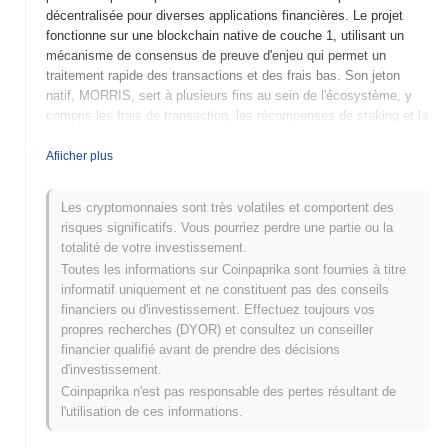
décentralisée pour diverses applications financières. Le projet
fonctionne sur une blockchain native de couche 1, utilisant un
mécanisme de consensus de preuve d'enjeu qui permet un
traitement rapide des transactions et des frais bas. Son jeton
natif, MORRIS, sert à plusieurs fins au sein de l'écosystème, y
compris les frais de transaction, les récompenses de staking et la
participation à la gouvernance, permettant aux détenteurs
d'influencer les décisions du projet. MORRIS se distingue par son
Afiicher plus
approche innovante d'intégration des fonctionnalités de finance
décentralisée (DeFi) avec une interface conviviale, le positionnant
Les cryptomonnaies sont très volatiles et comportent des
comme un acteur majeur dans le paysage évolutif des monnaies
risques significatifs. Vous pourriez perdre une partie ou la
numériques. L'engagement du projet envers la sécurité et
totalité de votre investissement.
l'évolutivité renforce encore sa pertinence sur le marché
Toutes les informations sur Coinpaprika sont fournies à titre
concurrentiel des cryptomonnaies.
informatif uniquement et ne constituent pas des conseils
Quand et comment MORRIS a-t-il commencé ?
financiers ou d'investissement. Effectuez toujours vos
propres recherches (DYOR) et consultez un conseiller
MORRIS a vu le jour en mars 2021 lorsque l'équipe fondatrice a
financier qualifié avant de prendre des décisions
publié son livre blanc, décrivant la vision et le cadre technique du
d'investissement.
projet. Le projet a lancé son testnet en juin 2021, permettant aux
Coinpaprika n'est pas responsable des pertes résultant de
développeurs et aux premiers utilisateurs d'expérimenter ses
l'utilisation de ces informations.
fonctionnalités. Après des tests réussis, le mainnet a été lancé en
septembre 2021, marquant son entrée officielle sur le marché. Le