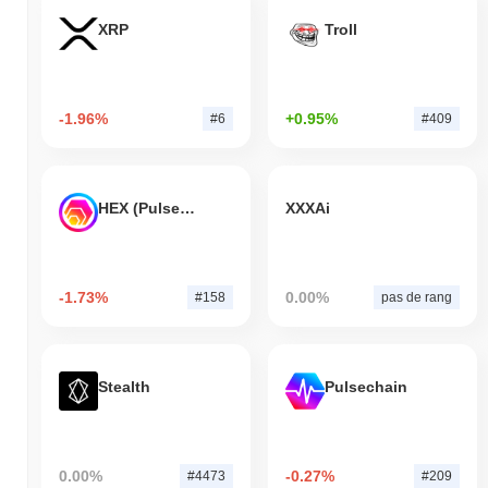
XRP
Troll
-1.96%
+0.95%
#6
#409
HEX (Pulsechain)
XXXAi
-1.73%
0.00%
#158
pas de rang
Stealth
Pulsechain
0.00%
-0.27%
#4473
#209