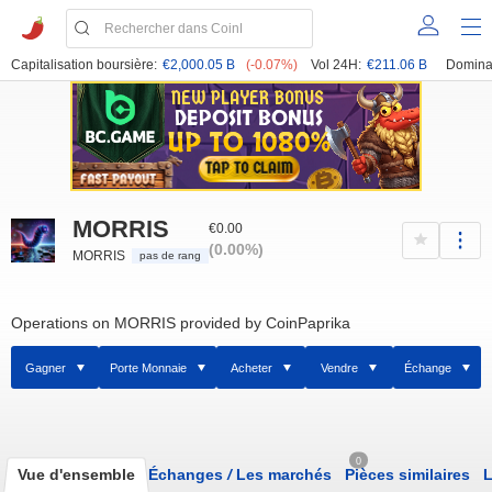
Capitalisation boursière:
€2,000.05 B
(-0.07%)
Vol 24H:
€211.06 B
Domina
MORRIS
€0.00
(0.00%)
MORRIS
pas de rang
Operations on MORRIS provided by CoinPaprika
Gagner
Porte Monnaie
Acheter
Vendre
Échange
0
Vue d'ensemble
Échanges
/
Les marchés
Pièces similaires
L