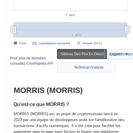
1. janv.
1. janv.
Price
Capitalisation boursière
Volume (24 h)
Tableau Des Prix En Direct
Logarithmiqu
Exportation
Pour plus de données,
consultez
CoinPaprika API
Technical Analysis
MORRIS (MORRIS)
Qu'est-ce que MORRIS ?
MORRIS (MORRIS) est un projet de cryptomonnaie lancé en
2023 par une équipe de développeurs axée sur l'amélioration des
transactions d'actifs numériques. Il a été créé pour faciliter les
paiements peer-to-peer sans friction et fournir une plateforme