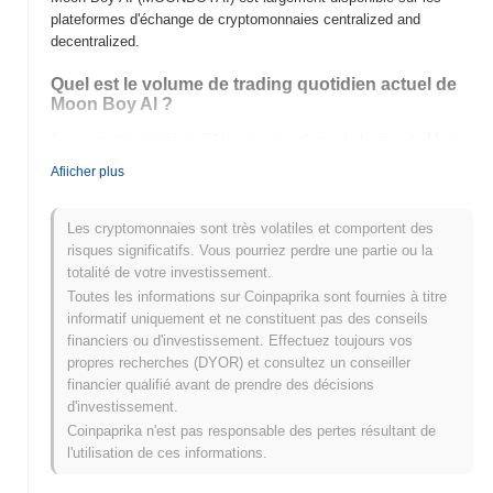
plateformes d'échange de cryptomonnaies centralized and
decentralized.
Quel est le volume de trading quotidien actuel de
Moon Boy AI ?
Au cours des dernières 24 heures, le volume de trading de Moon
Boy AI s'élève à
€0.00
.
Afiicher plus
Quel est l'historique de la fourchette de prix de
Moon Boy AI ?
Les cryptomonnaies sont très volatiles et comportent des
risques significatifs. Vous pourriez perdre une partie ou la
Plus Haut Historique (ATH) :
€0.00000057
totalité de votre investissement.
Plus Bas Historique (ATL) :
€0.00
Toutes les informations sur Coinpaprika sont fournies à titre
informatif uniquement et ne constituent pas des conseils
Moon Boy AI se négocie actuellement
~1.23%
en dessous de son
financiers ou d'investissement. Effectuez toujours vos
ATH .
propres recherches (DYOR) et consultez un conseiller
financier qualifié avant de prendre des décisions
Comment Moon Boy AI performe-t-il par rapport au
d'investissement.
marché crypto plus large ?
Coinpaprika n'est pas responsable des pertes résultant de
Au cours des 7 derniers jours, Moon Boy AI a a gagné
0.00%
,
l'utilisation de ces informations.
sous-performant le marché crypto global qui a affiché un gain de
0.30%
. Cela indique un retard temporaire dans l'action des prix de