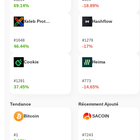
69.14%
-18.89%
Xeleb Protocol
Hashflow
#1648
#1279
46.44%
-17%
Cookie
Heima
#1291
#773
37.45%
-14.65%
Tendance
Récemment Ajouté
Bitcoin
SACOIN
#1
#7243