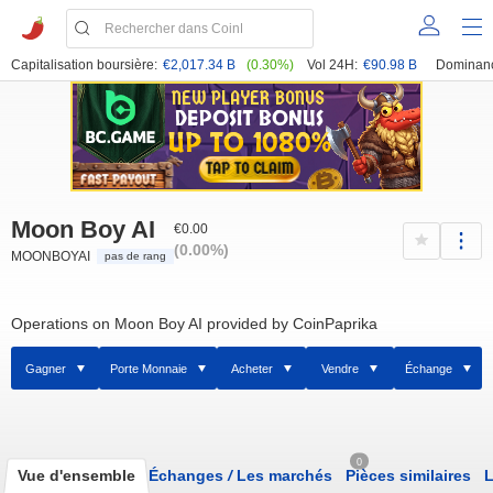
Capitalisation boursière:
€2,017.34 B
(0.30%)
Vol 24H:
€90.98 B
Dominan
Moon Boy AI
€0.00
(0.00%)
MOONBOYAI
pas de rang
Operations on Moon Boy AI provided by CoinPaprika
Gagner
Porte Monnaie
Acheter
Vendre
Échange
0
Vue d'ensemble
Échanges
/
Les marchés
Pièces similaires
L