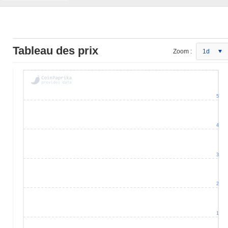
Tableau des prix
Zoom :
1d
5
4
3
2
1