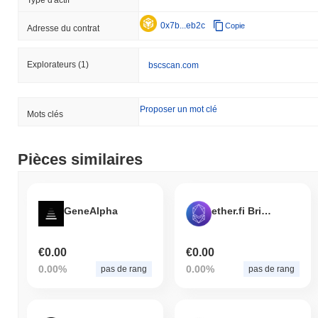
0x7b...eb2c
Copie
Adresse du contrat
Explorateurs
(1)
bscscan.com
Proposer un mot clé
Mots clés
Pièces similaires
GeneAlpha
ether.fi Bridged weETH (Avalanche)
€0.00
€0.00
0.00%
0.00%
pas de rang
pas de rang