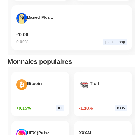
Based Moron
€0.00
0.00%
pas de rang
Monnaies populaires
Bitcoin
Troll
+0.15%
-1.18%
#1
#385
HEX (Pulsechain)
XXXAi