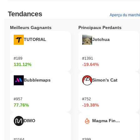
Tendances
Aperçu du march
Meilleurs Gagnants
Principaux Perdants
TUTORIAL
Jotchua
#189
#1391
131.12%
-19.64%
Bubblemaps
Simon's Cat
#957
#752
77.76%
-19.38%
DIMO
Magma Finance
#1164
#399