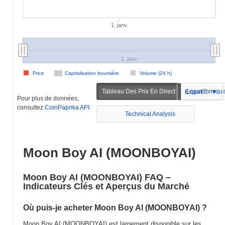
1. janv.
1. janv.
Price
Capitalisation boursière
Volume (24 h)
Tableau Des Prix En Direct
Logarithmiqu
Exportation
Pour plus de données,
consultez
CoinPaprika API
Technical Analysis
Moon Boy AI (MOONBOYAI)
Moon Boy AI (MOONBOYAI) FAQ –
Indicateurs Clés et Aperçus du Marché
Où puis-je acheter Moon Boy AI (MOONBOYAI) ?
Moon Boy AI (MOONBOYAI) est largement disponible sur les