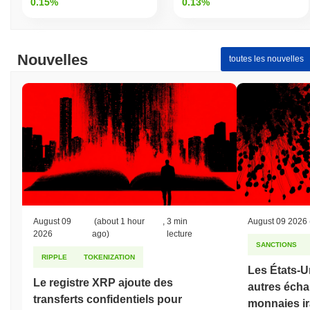
0.15%
0.13%
Nouvelles
toutes les nouvelles
August 09
(about 1 hour
,
3 min
August 09 2026
2026
ago)
lecture
SANCTIONS
RIPPLE
TOKENIZATION
Les États-U
Le registre XRP ajoute des
autres écha
transferts confidentiels pour
monnaies ir