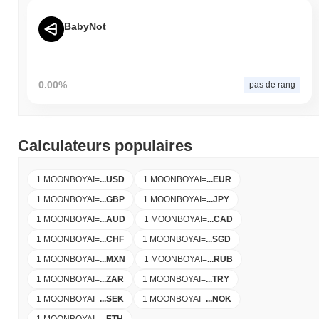
BabyNot
0.00%
pas de rang
Calculateurs populaires
1 MOONBOYAI
=
...
USD
1 MOONBOYAI
=
...
EUR
1 MOONBOYAI
=
...
GBP
1 MOONBOYAI
=
...
JPY
1 MOONBOYAI
=
...
AUD
1 MOONBOYAI
=
...
CAD
1 MOONBOYAI
=
...
CHF
1 MOONBOYAI
=
...
SGD
1 MOONBOYAI
=
...
MXN
1 MOONBOYAI
=
...
RUB
1 MOONBOYAI
=
...
ZAR
1 MOONBOYAI
=
...
TRY
1 MOONBOYAI
=
...
SEK
1 MOONBOYAI
=
...
NOK
1 MOONBOYAI
=
...
ETH