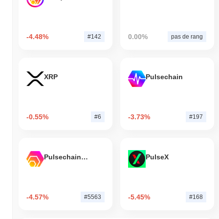
-4.48%
0.00%
#142
pas de rang
XRP
Pulsechain
-0.55%
-3.73%
#6
#197
Pulsechain Bridged HEX (Pulsechain)
PulseX
-4.57%
-5.45%
#5563
#168