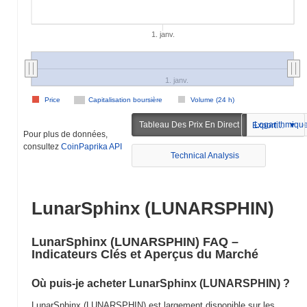
1. janv.
1. janv.
Price
Capitalisation boursière
Volume (24 h)
Tableau Des Prix En Direct
Logarithmiqu
Exportation
Pour plus de données,
consultez
CoinPaprika API
Technical Analysis
LunarSphinx (LUNARSPHIN)
LunarSphinx (LUNARSPHIN) FAQ –
Indicateurs Clés et Aperçus du Marché
Où puis-je acheter LunarSphinx (LUNARSPHIN) ?
LunarSphinx (LUNARSPHIN) est largement disponible sur les