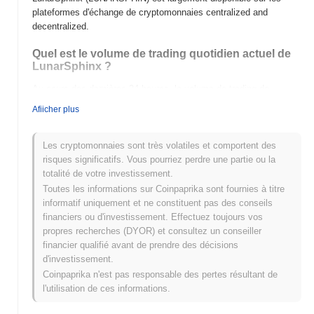
plateformes d'échange de cryptomonnaies centralized and
decentralized.
Quel est le volume de trading quotidien actuel de
LunarSphinx ?
Au cours des dernières 24 heures, le volume de trading de
LunarSphinx s'élève à
€0.00
.
Afiicher plus
Quel est l'historique de la fourchette de prix de
LunarSphinx ?
Les cryptomonnaies sont très volatiles et comportent des
risques significatifs. Vous pourriez perdre une partie ou la
Plus Haut Historique (ATH) :
€0.776299
totalité de votre investissement.
Plus Bas Historique (ATL) :
€0.00
Toutes les informations sur Coinpaprika sont fournies à titre
informatif uniquement et ne constituent pas des conseils
LunarSphinx se négocie actuellement
~0.23%
en dessous de son
financiers ou d'investissement. Effectuez toujours vos
ATH .
propres recherches (DYOR) et consultez un conseiller
financier qualifié avant de prendre des décisions
Comment LunarSphinx performe-t-il par rapport
d'investissement.
au marché crypto plus large ?
Coinpaprika n'est pas responsable des pertes résultant de
Au cours des 7 derniers jours, LunarSphinx a a gagné
0.00%
,
l'utilisation de ces informations.
sous-performant le marché crypto global qui a affiché un gain de
0.14%
. Cela indique un retard temporaire dans l'action des prix de