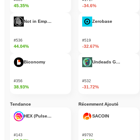
45.35%
-34.6%
Not in Employment, Education, or Training
Zerobase
#536
#519
44.04%
-32.67%
Biconomy
Undeads Games
#356
#532
38.93%
-31.72%
Tendance
Récemment Ajouté
HEX (Pulsechain)
SACOIN
#143
#9792