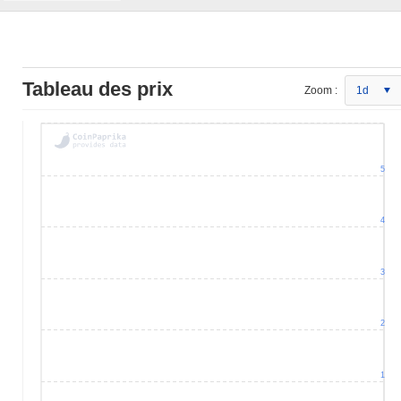
Tableau des prix
Zoom :
1d
5
4
3
2
1