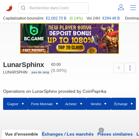
Capitalisation boursière:
€2,002.70 B
(0.14%)
Vol 24H:
€294.48 B
Domina
LunarSphinx
€0.00
(0.00%)
LUNARSPHIN
pas de rang
Operations on LunarSphinx provided by CoinPaprika
Gagner
Porte Monnaie
Acheter
Vendre
Échange
0
Vue d'ensemble
Échanges
/
Les marchés
Pièces similaires
L