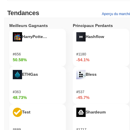
Tendances
Aperçu du march
Meilleurs Gagnants
Principaux Perdants
HarryPotterObamaSonic10Inu (ETH)
Hashflow
#656
#1180
50.58%
-54.1%
ETHGas
Bless
#363
#537
48.73%
-45.7%
Test
Shardeum
#689
#1717