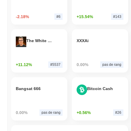
-2.18%
+15.54%
#6
#143
The White Bull
XXXAi
+11.12%
0.00%
#5537
pas de rang
Bangsat 666
Bitcoin Cash
0.00%
+0.56%
pas de rang
#26