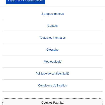
Copier Dans Le Presse Papier
à propos de nous
Contact
Toutes les monnaies
Glossaire
Méthodologie
Politique de confidentialité
Conditions d'utilisation
AVIS IMPORTANT :
Les cryptomonnaies sont très volatiles et comportent des risques
Cookies Paprika