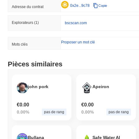
0x2e...9c78
Copie
Adresse du contrat
Explorateurs
(1)
bscscan.com
Proposer un mot clé
Mots clés
Pièces similaires
john pork
Apeiron
€0.00
€0.00
0.00%
0.00%
pas de rang
pas de rang
Bullana
Safe Water AI