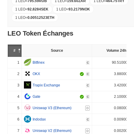
1 LEO
=
795.59
RUB
1 LEO
=
159.60
ZAR
1 LEO
=
464.75
TRY
1 LEO
=
92.8284
SEK
1 LEO
=
93.2179
NOK
1 LEO
=
0.00512523
ETH
LEO Token Échanges
#
Source
Volume 24h (%)
1
Bitfinex
90.510000%
C
2
OKX
3.880000%
C
3
Trapix Exchange
3.420000%
C
4
Gate
2.100000%
C
5
Uniswap V3 (Ethereum)
0.080000%
D
6
Indodax
0.009000%
C
7
Uniswap V2 (Ethereum)
0.002000%
D