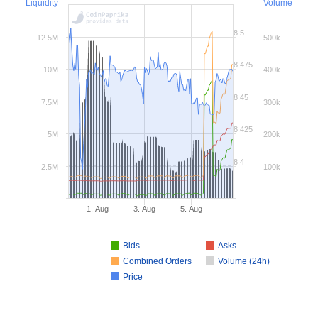
Liquidity
Volume
8.5
12.5M
500k
8.475
10M
400k
8.45
7.5M
300k
8.425
5M
200k
8.4
2.5M
100k
1. Aug
3. Aug
5. Aug
Bids
Asks
Combined Orders
Volume (24h)
Price