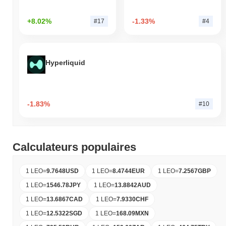
+8.02%
-1.33%
#17
#4
Hyperliquid
-1.83%
#10
Calculateurs populaires
1 LEO
=
9.7648
USD
1 LEO
=
8.4744
EUR
1 LEO
=
7.2567
GBP
1 LEO
=
1546.78
JPY
1 LEO
=
13.8842
AUD
1 LEO
=
13.6867
CAD
1 LEO
=
7.9330
CHF
1 LEO
=
12.5322
SGD
1 LEO
=
168.09
MXN