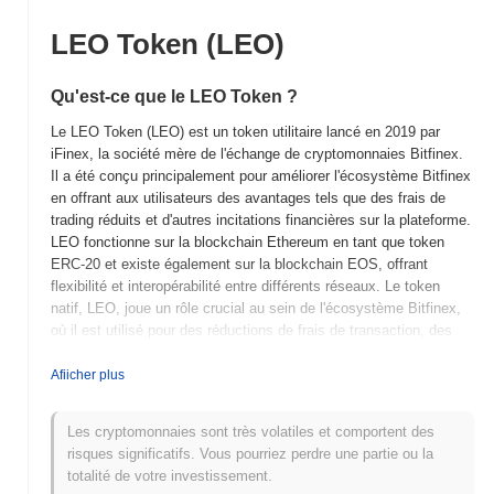
LEO Token (LEO)
Qu'est-ce que le LEO Token ?
Le LEO Token (LEO) est un token utilitaire lancé en 2019 par
iFinex, la société mère de l'échange de cryptomonnaies Bitfinex.
Il a été conçu principalement pour améliorer l'écosystème Bitfinex
en offrant aux utilisateurs des avantages tels que des frais de
trading réduits et d'autres incitations financières sur la plateforme.
LEO fonctionne sur la blockchain Ethereum en tant que token
ERC-20 et existe également sur la blockchain EOS, offrant
flexibilité et interopérabilité entre différents réseaux. Le token
natif, LEO, joue un rôle crucial au sein de l'écosystème Bitfinex,
où il est utilisé pour des réductions de frais de transaction, des
réductions de frais de prêt et d'autres utilités spécifiques à la
plateforme. L'une des caractéristiques uniques de LEO est son
Afiicher plus
mécanisme de rachat et de destruction, où une partie des
revenus de l'entreprise est utilisée pour acheter et brûler des
Les cryptomonnaies sont très volatiles et comportent des
tokens, influençant potentiellement la dynamique de l'offre du
risques significatifs. Vous pourriez perdre une partie ou la
token. Le LEO Token se distingue par son intégration directe au
totalité de votre investissement.
sein de l'écosystème Bitfinex, offrant des avantages tangibles à