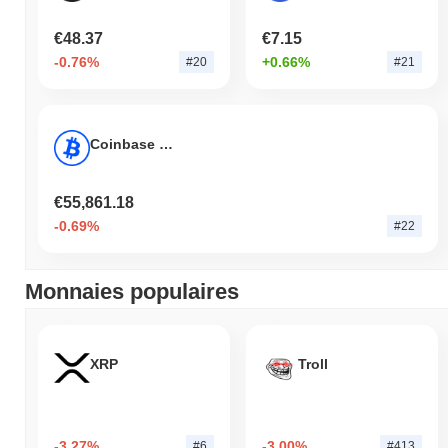
€48.37
€7.15
-0.76%
+0.66%
#20
#21
Coinbase Wrapped BTC
€55,861.18
-0.69%
#22
Monnaies populaires
XRP
Troll
-3.27%
-3.00%
#6
#413