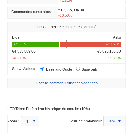
-41.31%
€10,335,994.00
Commandes combinées
-16.50%
LEO Carnet de commandes combiné
Bids
Asks
€4,515,889.00
€5,820,105.00
-48.30%
59.75%
Show Markets:
Base and Quote
Base only
Lisez ici comment utiliser ces données
LEO Token Profondeur historique du marché (10%):
Zoom :
7j
Seuil de profondeur:
10%