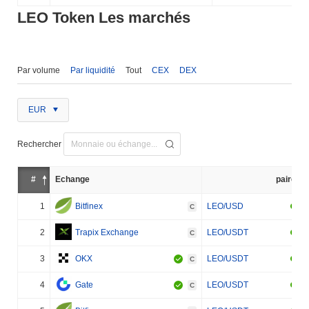
LEO Token Les marchés
Par volume
Par liquidité
Tout
CEX
DEX
EUR
Rechercher
#
Échange
paire
1
Bitfinex
LEO/USD
C
2
Trapix Exchange
LEO/USDT
C
3
OKX
LEO/USDT
C
4
Gate
LEO/USDT
C