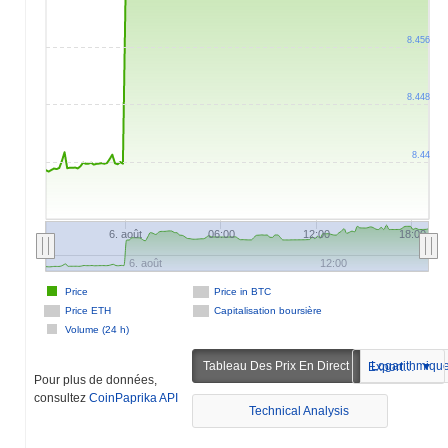
8.456
8.448
8.44
6. août
06:00
12:00
18:00
6. août
12:00
Price
Price in BTC
Price ETH
Capitalisation boursière
Volume (24 h)
Tableau Des Prix En Direct
Logarithmiqu
Exportation
Pour plus de données,
consultez
CoinPaprika API
Technical Analysis