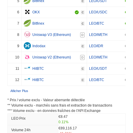
5
Bitfinex
LEO/USDT
C
6
OKX
LEO/USDC
C
7
Bitfinex
LEO/BTC
C
8
Uniswap V3 (Ethereum)
LEO/WETH
D
9
Indodax
LEO/IDR
C
10
Uniswap V2 (Ethereum)
LEO/WETH
D
11
HitBTC
LEO/USDT
C
12
HitBTC
LEO/BTC
C
Afiicher Plus
* Prix ​​/ volume exclu - Valeur aberrante détectée
** Volume exclu - marchés sans frais et extraction de transactions
*** Volume exclu - en données fraîches de l'API Exchange
€8.47
LEO Prix ​​
0.11%
€89,116.17
Volume 24h