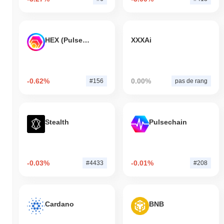
HEX (Pulsechain)
XXXAi
-0.62%
0.00%
#156
pas de rang
Stealth
Pulsechain
-0.03%
-0.01%
#4433
#208
Cardano
BNB