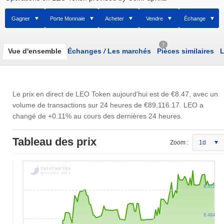
Gagner
Porte Monnaie
Acheter
Vendre
Échange
7
Vue d'ensemble
Échanges
/
Les marchés
Pièces similaires
L
Le prix en direct de LEO Token aujourd'hui est de
€8.47
, avec un
volume de transactions sur 24 heures de
€89,116.17
. LEO a
changé de +0.11% au cours des dernières 24 heures.
Tableau des prix
Zoom :
1d
8.472
8.464