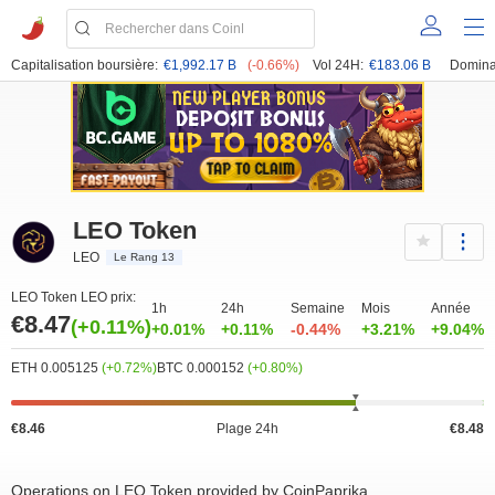
Capitalisation boursière:
€1,992.17 B
(-0.66%)
Vol 24H:
€183.06 B
Domina
LEO Token
LEO
Le Rang 13
LEO Token LEO prix:
1h
24h
Semaine
Mois
Année
€8.47
(+0.11%)
+0.01%
+0.11%
-0.44%
+3.21%
+9.04%
ETH 0.005125
(+0.72%)
BTC 0.000152
(+0.80%)
€8.46
Plage 24h
€8.48
Operations on LEO Token provided by CoinPaprika