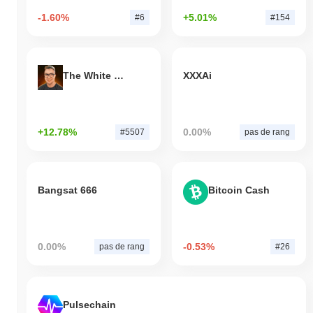
-1.60%
+5.01%
#6
#154
The White Bull
XXXAi
+12.78%
0.00%
#5507
pas de rang
Bangsat 666
Bitcoin Cash
0.00%
-0.53%
pas de rang
#26
Pulsechain