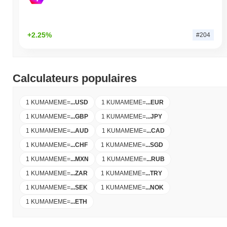
+2.25%
#204
Calculateurs populaires
1 KUMAMEME
=
...
USD
1 KUMAMEME
=
...
EUR
1 KUMAMEME
=
...
GBP
1 KUMAMEME
=
...
JPY
1 KUMAMEME
=
...
AUD
1 KUMAMEME
=
...
CAD
1 KUMAMEME
=
...
CHF
1 KUMAMEME
=
...
SGD
1 KUMAMEME
=
...
MXN
1 KUMAMEME
=
...
RUB
1 KUMAMEME
=
...
ZAR
1 KUMAMEME
=
...
TRY
1 KUMAMEME
=
...
SEK
1 KUMAMEME
=
...
NOK
1 KUMAMEME
=
...
ETH