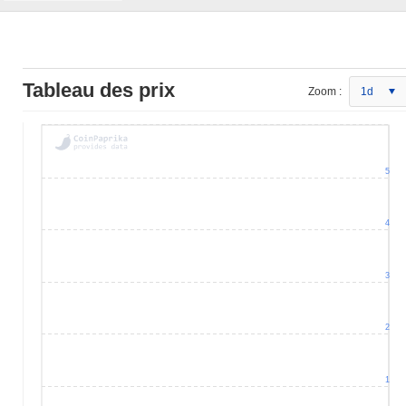
Tableau des prix
Zoom :
1d
5
4
3
2
1