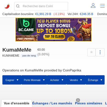
Capitalisation boursière:
€1,991.29 B
(-0.19%)
Vol 24H:
€246.35 B
Domina
KumaMeMe
€0.00
(0.00%)
KUMAMEME
pas de rang
Operations on KumaMeMe provided by CoinPaprika
Gagner
Porte Monnaie
Acheter
Vendre
Échange
0
Vue d'ensemble
Échanges
/
Les marchés
Pièces similaires
L