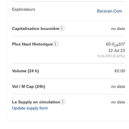
Explorateurs
Bscscan.com
Capitalisation boursière
no data
Plus Haut Historique
€0.0
107
14
12 Jul 23
% to ATH (0.43%)
Volume (24 h)
€0.00
Vol / M Cap (24h)
no data
Le Supply en circulation
no data
Update supply form