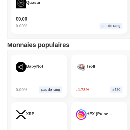
Quasar
€0.00
0.00%
pas de rang
Monnaies populaires
BabyNot
Troll
0.00%
-4.73%
pas de rang
#420
XRP
HEX (Pulsechain)