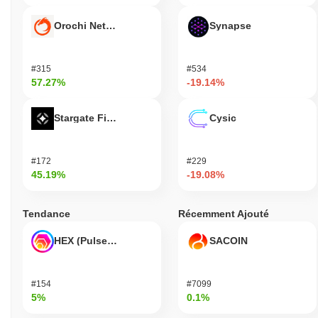
Orochi Network
Synapse
#315
#534
57.27%
-19.14%
Stargate Finance
Cysic
#172
#229
45.19%
-19.08%
Tendance
Récemment Ajouté
HEX (Pulsechain)
SACOIN
#154
#7099
5%
0.1%