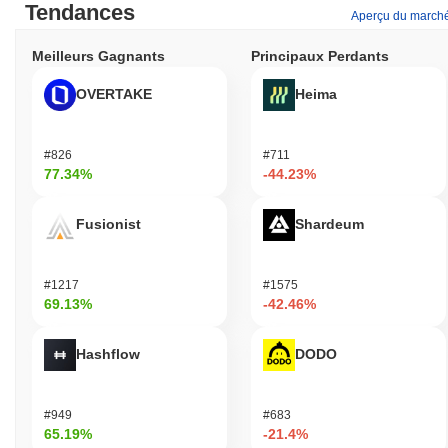
Tendances
Aperçu du march
Meilleurs Gagnants
Principaux Perdants
OVERTAKE
Heima
#826
#711
77.34%
-44.23%
Fusionist
Shardeum
#1217
#1575
69.13%
-42.46%
Hashflow
DODO
#949
#683
65.19%
-21.4%