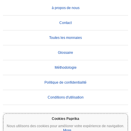
à propos de nous
Contact
Toutes les monnaies
Glossaire
Méthodologie
Politique de confidentialité
Conditions d'utilisation
AVIS IMPORTANT :
Les cryptomonnaies sont très volatiles et comportent des risques
Cookies Paprika
importants. Vous pouvez perdre une partie ou la totalité de votre investissement. Toutes
Nous utilisons des cookies pour améliorer votre expérience de navigation.
les informations sur Coinpaprika sont fournies à titre informatif uniquement et ne
...
More