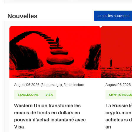
Nouvelles
toutes les nouvelles
August 06 2026
(8 hours ago)
,
3 min lecture
August 06 2026
STABLECOINS
VISA
CRYPTO REGUL
Western Union transforme les
La Russie lé
envois de fonds en dollars en
crypto-monn
pouvoir d'achat instantané avec
acheteurs de
Visa
an