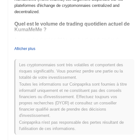
plateformes d'échange de cryptomonnaies centralized and
decentralized.
Quel est le volume de trading quotidien actuel de
KumaMeMe ?
Au cours des dernières 24 heures, le volume de trading de
KumaMeMe s'élève à
€0.00
.
Afiicher plus
Quel est l'historique de la fourchette de prix de
KumaMeMe ?
Les cryptomonnaies sont très volatiles et comportent des
risques significatifs. Vous pourriez perdre une partie ou la
Plus Haut Historique (ATH) :
€0.0
107
14
totalité de votre investissement.
Plus Bas Historique (ATL) :
€0.00
Toutes les informations sur Coinpaprika sont fournies à titre
informatif uniquement et ne constituent pas des conseils
KumaMeMe se négocie actuellement
~0.43%
en dessous de son
financiers ou d'investissement. Effectuez toujours vos
ATH .
propres recherches (DYOR) et consultez un conseiller
financier qualifié avant de prendre des décisions
Comment KumaMeMe performe-t-il par rapport au
d'investissement.
marché crypto plus large ?
Coinpaprika n'est pas responsable des pertes résultant de
Au cours des 7 derniers jours, KumaMeMe a a gagné
0.00%
,
l'utilisation de ces informations.
surpassant le marché crypto global qui a affiché une baisse de
0.19%
. Cela indique une performance solide de l'action des prix