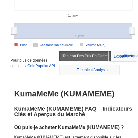
1. janv.
1. janv.
Price
Capitalisation boursière
Volume (24 h)
Tableau Des Prix En Direct
Logarithmiqu
Exportation
Pour plus de données,
consultez
CoinPaprika API
Technical Analysis
KumaMeMe (KUMAMEME)
KumaMeMe (KUMAMEME) FAQ – Indicateurs
Clés et Aperçus du Marché
Où puis-je acheter KumaMeMe (KUMAMEME) ?
KumaMeMe (KUMAMEME) est largement disponible sur les