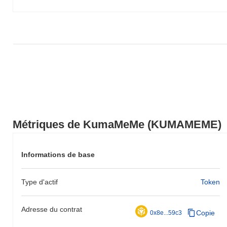
de KUMAMEME par rapport à la dynamique du marché plus large.
Métriques de KumaMeMe (KUMAMEME)
Informations de base
Type d'actif
Token
Adresse du contrat
Copie
0x8e...59c3