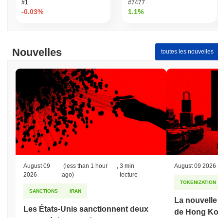
#1
#7477
-0.03%
1.1%
Nouvelles
toutes les nouvelles
August 09
(less than 1 hour
,
3 min
August 09 2026
2026
ago)
lecture
TOKENIZATION
SANCTIONS
IRAN
La nouvelle 
Les États-Unis sanctionnent deux
de Hong Kon