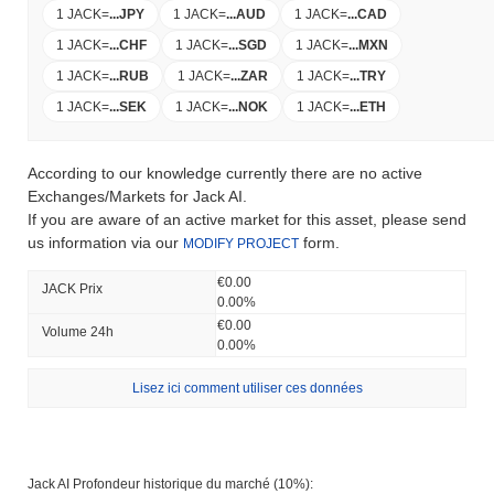
1 JACK
=
...
JPY
1 JACK
=
...
AUD
1 JACK
=
...
CAD
1 JACK
=
...
CHF
1 JACK
=
...
SGD
1 JACK
=
...
MXN
1 JACK
=
...
RUB
1 JACK
=
...
ZAR
1 JACK
=
...
TRY
1 JACK
=
...
SEK
1 JACK
=
...
NOK
1 JACK
=
...
ETH
According to our knowledge currently there are no active
Exchanges/Markets for Jack AI.
If you are aware of an active market for this asset, please send
us information via our
form.
MODIFY PROJECT
€0.00
JACK Prix ​​
0.00%
€0.00
Volume 24h
0.00%
Lisez ici comment utiliser ces données
Jack AI Profondeur historique du marché (10%):