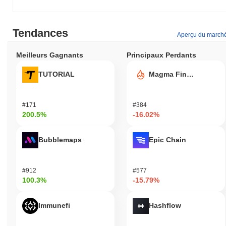
Tendances
Aperçu du march
Meilleurs Gagnants
Principaux Perdants
TUTORIAL
Magma Finance
#171
#384
200.5%
-16.02%
Bubblemaps
Epic Chain
#912
#577
100.3%
-15.79%
Immunefi
Hashflow