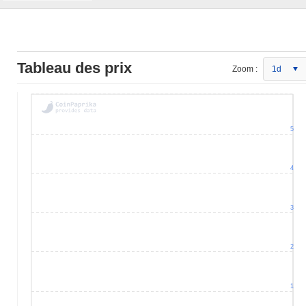
Tableau des prix
Zoom :
1d
5
4
3
2
1