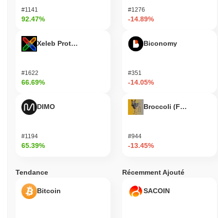
#1141
#1276
92.47%
-14.89%
Xeleb Protocol
Biconomy
#1622
#351
66.69%
-14.05%
DIMO
Broccoli (FirstBroccoli
#1194
#944
65.39%
-13.45%
Tendance
Récemment Ajouté
Bitcoin
SACOIN