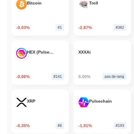
Bitcoin
Troll
-0.03%
-2.87%
#1
#382
HEX (Pulsechain)
XXXAi
-0.06%
0.00%
#141
pas de rang
XRP
Pulsechain
-0.35%
-1.91%
#6
#193