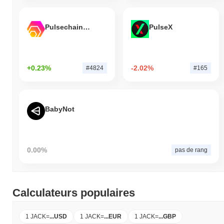
Pulsechain Bridged HEX (Pulsechain)
PulseX
+0.23%
-2.02%
#4824
#165
BabyNot
0.00%
pas de rang
Calculateurs populaires
1 JACK
=
...
USD
1 JACK
=
...
EUR
1 JACK
=
...
GBP