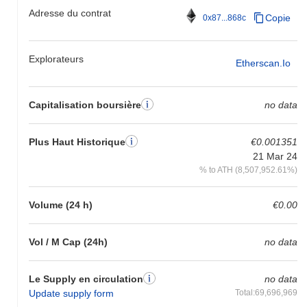
Adresse du contrat
Copie
0x87...868c
Explorateurs
Etherscan.io
Capitalisation boursière
no data
Plus Haut Historique
€0.001351
21 Mar 24
% to ATH (8,507,952.61%)
Volume (24 h)
€0.00
Vol / M Cap (24h)
no data
Le Supply en circulation
no data
Update supply form
Total:69,696,969