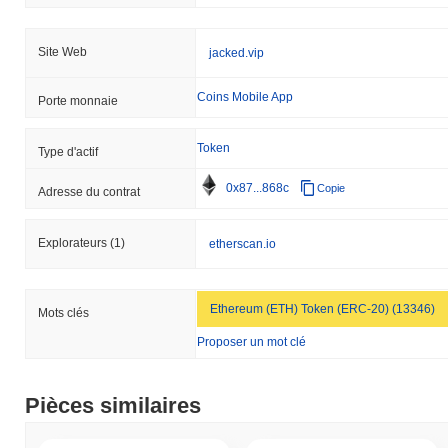
Site Web
jacked.vip
Coins Mobile App
Porte monnaie
Token
Type d'actif
0x87...868c
Copie
Adresse du contrat
Explorateurs
(1)
etherscan.io
Ethereum (ETH) Token (ERC-20) (13346)
Mots clés
Proposer un mot clé
Pièces similaires