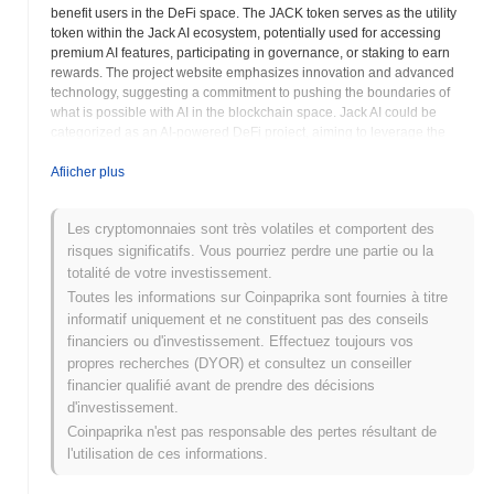
benefit users in the DeFi space. The JACK token serves as the utility
token within the Jack AI ecosystem, potentially used for accessing
premium AI features, participating in governance, or staking to earn
rewards. The project website emphasizes innovation and advanced
technology, suggesting a commitment to pushing the boundaries of
what is possible with AI in the blockchain space. Jack AI could be
categorized as an AI-powered DeFi project, aiming to leverage the
power of artificial intelligence to improve the efficiency and
accessibility of decentralized financial services. Prospective users are
Afiicher plus
encouraged to conduct thorough research and understand the risks
associated with investing in cryptocurrency projects, including factors
Les cryptomonnaies sont très volatiles et comportent des
such as the complexity of AI algorithms and the potential for market
risques significatifs. Vous pourriez perdre une partie ou la
volatility. Investors should carefully evaluate the technical capabilities
and potential use cases of the AI technology before investing in JACK
totalité de votre investissement.
tokens.
Toutes les informations sur Coinpaprika sont fournies à titre
informatif uniquement et ne constituent pas des conseils
Jack AI (JACK) FAQ – Indicateurs Clés et
financiers ou d'investissement. Effectuez toujours vos
Aperçus du Marché
propres recherches (DYOR) et consultez un conseiller
financier qualifié avant de prendre des décisions
Où puis-je acheter Jack AI (JACK) ?
d'investissement.
Coinpaprika n'est pas responsable des pertes résultant de
Jack AI (JACK) est largement disponible sur les plateformes
l'utilisation de ces informations.
d'échange de cryptomonnaies centralized and decentralized.