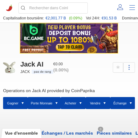
Capitalisation boursière:
€2,001.77 B
(0.09%)
Vol 24H:
€91.53 B
Dominan
Jack AI
€0.00
(0.00%)
JACK
pas de rang
Operations on Jack AI provided by CoinPaprika
Gagner
Porte Monnaie
Acheter
Vendre
Échange
0
Vue d'ensemble
Échanges
/
Les marchés
Pièces similaires
L