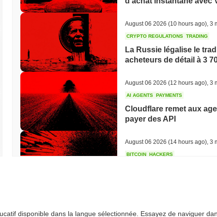
d'achat instantané avec 
August 06 2026
(10 hours ago)
,
3 
CRYPTO REGULATIONS
TRADING
La Russie légalise le tra
acheteurs de détail à 3 7
August 06 2026
(12 hours ago)
,
3 
AI AGENTS
PAYMENTS
Cloudflare remet aux agen
payer des API
August 06 2026
(14 hours ago)
,
3 
BITCOIN
HACKERS
Boltz a fermé son propre
dépassé son équipe
August 06 2026
(16 hours ago)
,
3 
éducatif disponible dans la langue sélectionnée. Essayez de naviguer da
CIRCLE
TOKENIZATION