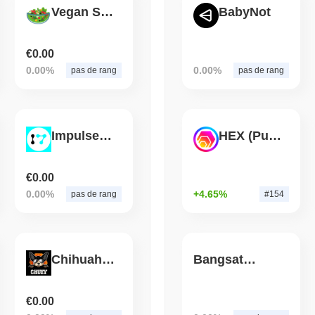
August 05 2026
(1 day ago)
,
3 min 
Vegan Swap
BabyNot
TOKENIZATION
CIRCLE
Dinari met l'ensemble du 
€0.00
de garde autonome aux É
0.00%
0.00%
pas de rang
pas de rang
August 05 2026
(1 day ago)
,
3 min 
BITCOIN
CRYPTO SERVICES
BitGo transfère 7,4 milli
ImpulseVen
HEX (Pulsechain)
Chainlink alors que l'ex
€0.00
0.00%
+4.65%
pas de rang
#154
Chihuahua Finance
Bangsat 666
€0.00