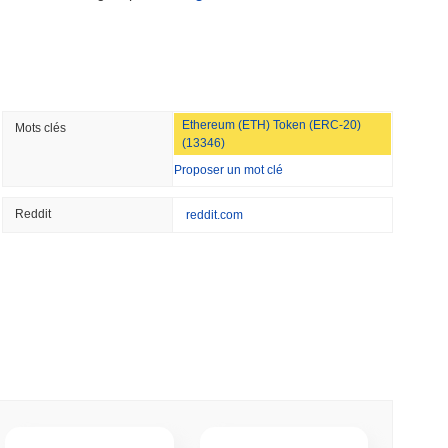
Wall Street sécurisent désormais la
min lecture
NS
Ethereum (ETH) Token (ERC-20)
Mots clés
aume-Uni approfondissent leur alignement sur
(13346)
es règles de la loi...
Proposer un mot clé
min lecture
Reddit
reddit.com
tions stakent des cryptomonnaies sans jamais
lecture
um veulent brûler les récompenses des
le staking à 50%