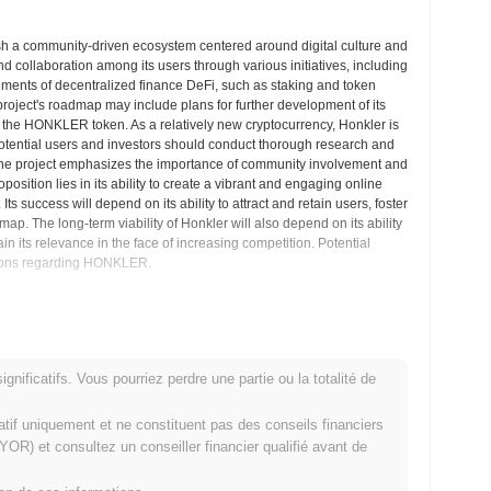
ish a community-driven ecosystem centered around digital culture and
and collaboration among its users through various initiatives, including
ments of decentralized finance DeFi, such as staking and token
project's roadmap may include plans for further development of its
r the HONKLER token. As a relatively new cryptocurrency, Honkler is
t. Potential users and investors should conduct thorough research and
 The project emphasizes the importance of community involvement and
osition lies in its ability to create a vibrant and engaging online
s success will depend on its ability to attract and retain users, foster
p. The long-term viability of Honkler will also depend on its ability
n its relevance in the face of increasing competition. Potential
isions regarding HONKLER.
 Aperçus du Marché
nificatifs. Vous pourriez perdre une partie ou la totalité de
change de cryptomonnaies centralized and decentralized.
matif uniquement et ne constituent pas des conseils financiers
kler ?
OR) et consultez un conseiller financier qualifié avant de
'élève à
€0.00
.