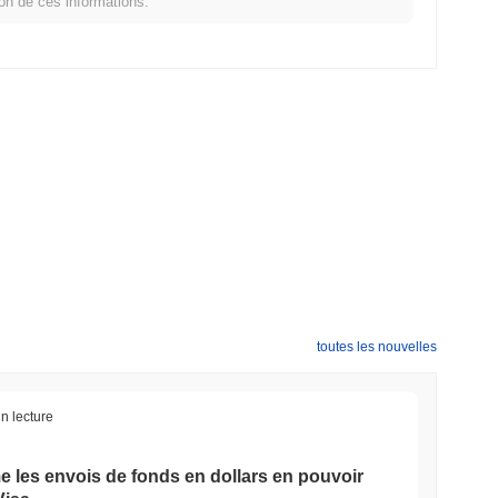
ion de ces informations.
er ?
 crypto plus large ?
le marché crypto global qui a affiché une baisse de
0.30%
. Cela
rapport à la dynamique du marché plus large.
toutes les nouvelles
n lecture
 les envois de fonds en dollars en pouvoir