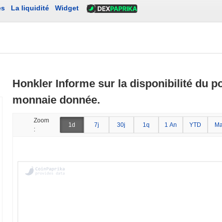
es
La liquidité
Widget
Honkler Informe sur la disponibilité du po
monnaie donnée.
Zoom
1d
7j
30j
1q
1 An
YTD
Ma
: