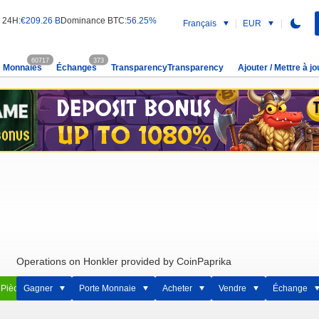
l 24H:
€209.26 B
Dominance BTC:
56.25%
Français
EUR
60717
373
Monnaies
Échanges
TransparencyTransparency
Ajouter / Mettre à jo
Operations on Honkler provided by CoinPaprika
 Pièce
Gagner
Porte Monnaie
Acheter
Vendre
Échange