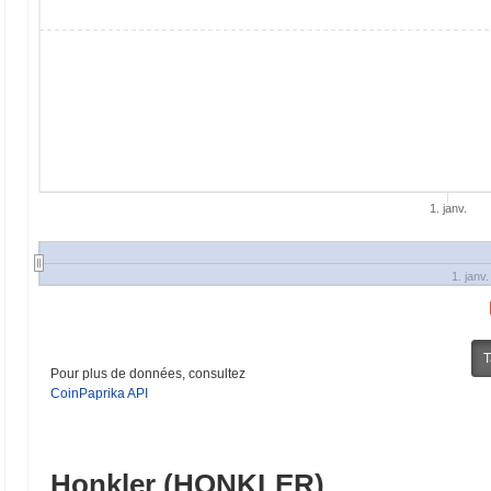
1. janv.
1. janv.
T
Pour plus de données, consultez
CoinPaprika API
Honkler (HONKLER)