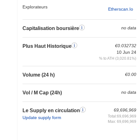
Explorateurs
Etherscan.io
no data
Capitalisation boursière
€0.032732
Plus Haut Historique
10 Jun 24
% to ATH (3,020.81%)
€0.00
Volume (24 h)
no data
Vol / M Cap (24h)
69,696,969
Le Supply en circulation
Total:69,696,969
Update supply form
Max: 69,696,969