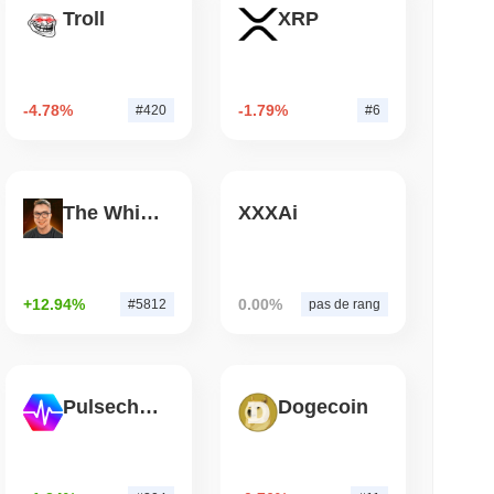
lecture
Troll
XRP
S&P 500 sur la chaîne pour les portefeuilles
tats-Unis
-4.78%
-1.79%
#420
#6
lecture
ards de dollars de Wrapped Bitcoin vers
The White Bull
XXXAi
ode de LayerZero approche...
+12.94%
0.00%
#5812
pas de rang
Pulsechain
Dogecoin