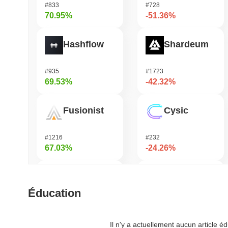
#833
#728
70.95%
-51.36%
Hashflow
Shardeum
#935
#1723
69.53%
-42.32%
Fusionist
Cysic
#1216
#232
67.03%
-24.26%
Orochi Network
DODO
Éducation
#315
#681
53.75%
-22.13%
Il n'y a actuellement aucun article 