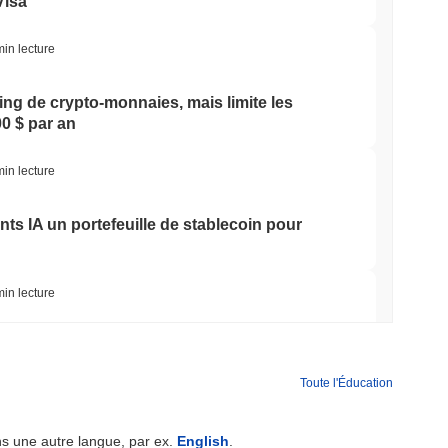
Visa
min lecture
ding de crypto-monnaies, mais limite les
00 $ par an
min lecture
ts IA un portefeuille de stablecoin pour
min lecture
 pont Bitcoin après que des attaquants IA ont
Toute l'Éducation
min lecture
ns une autre langue, par ex.
English
.