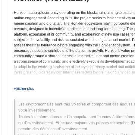
Honkler is a cryptocurrency operating on the blockchain, aiming to establ
online engagement. According to its, the project seeks to foster creativity 
meme creation and digital art. The Honkler ecosystem may incorporate ele
rewards, designed to incentivize participation and long-term holding. The 
platform, expansion of its community, and exploration of new use cases fo
subject to the volatility and risks associated with the digital asset marke
assess their risk tolerance before engaging with the Honkler ecosystem.
encourages users to contribute to the platform's growth. Honkler's value prop
community around a shared interest in internet culture and meme creation. It
a strong sense of community, and effectively execute its development roadma
to adapt to the evolving landscape of the cryptocurrency market and maintai
investors should carefully consider these factors before making any dec
Honkler (HONKLER) FAQ – Indicateurs Clés et
Afiicher plus
Où puis-je acheter Honkler (HONKLER) ?
Les cryptomonnaies sont très volatiles et comportent des risques sig
Honkler (HONKLER) est largement disponible sur les plateformes d'é
votre investissement.
Toutes les informations sur Coinpaprika sont fournies à titre infor
Quel est le volume de trading quotidien actuel de Hon
ou d'investissement. Effectuez toujours vos propres recherches (DY
prendre des décisions d'investissement.
Au cours des dernières 24 heures, le volume de trading de Honkler s