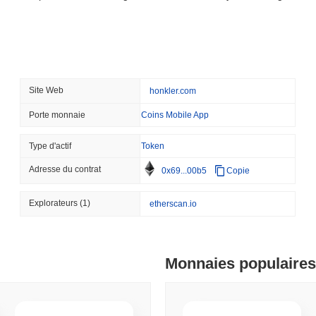
Les plus grands noms de 
blockchain Arc de Circle
August 06 2026
(18 hours ago)
,
3 
STABLECOINS
CRYPTO REGULATIO
Site Web
honkler.com
Les États-Unis et le Roy
les stablecoins alors que l
Porte monnaie
Coins Mobile App
Type d'actif
Token
August 06 2026
(20 hours ago)
,
3 
CRYPTO SERVICES
BANKS
Adresse du contrat
0x69...00b5
Copie
BNY veut que les institu
quitter sa garde
Explorateurs
(1)
etherscan.io
August 05 2026
(1 day ago)
,
3 min 
ETHEREUM
DEFI
Monnaies populaires
Les chercheurs d'Ethere
validateurs pour limiter 