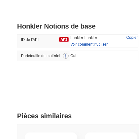
Stargate Finance
Synapse
Honkler Notions de base
#172
#538
41.85%
-20.78%
Copier
honkler-honkler
ID de l'API
Voir comment l''utiliser
Portefeuille de matériel
Tendance
Oui
Récemment Ajouté
HEX (Pulsechain)
SACOIN
#154
#7096
4.65%
-0.05%
Pièces similaires