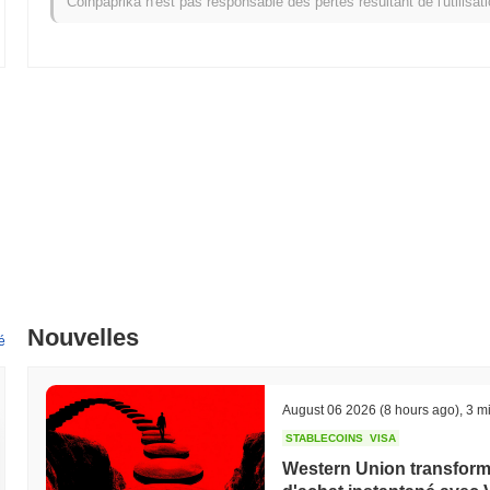
Coinpaprika n'est pas responsable des pertes résultant de l'utilisat
Quel est l'historique de la fourchette de prix de Honkl
Plus Haut Historique (ATH) :
€0.032732
Plus Bas Historique (ATL) :
€0.00
Honkler se négocie actuellement
~96.80%
en dessous de son ATH .
Comment Honkler performe-t-il par rapport au marché
Au cours des 7 derniers jours, Honkler a a gagné
0.00%
, surpassant 
indique une performance solide de l'action des prix de HONKLER par 
Nouvelles
é
August 06 2026
(8 hours ago)
,
3 mi
STABLECOINS
VISA
Western Union transforme