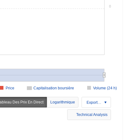
0
Price
Capitalisation boursière
Volume (24 h)
ableau Des Prix En Direct
Logarithmique
Exportation
Technical Analysis