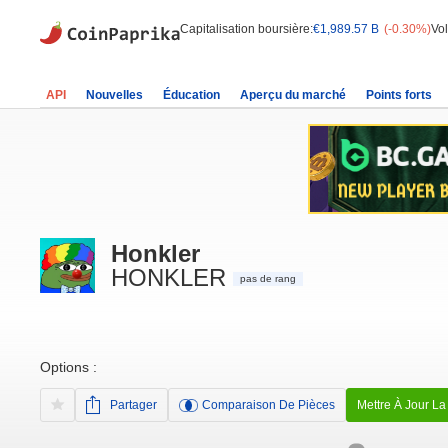
Capitalisation boursière:
€1,989.57 B
(-0.30%)
Vo
API
Nouvelles
Éducation
Aperçu du marché
Points forts
Honkler
HONKLER
pas de rang
Options :
Partager
Comparaison De Pièces
Mettre À Jour La