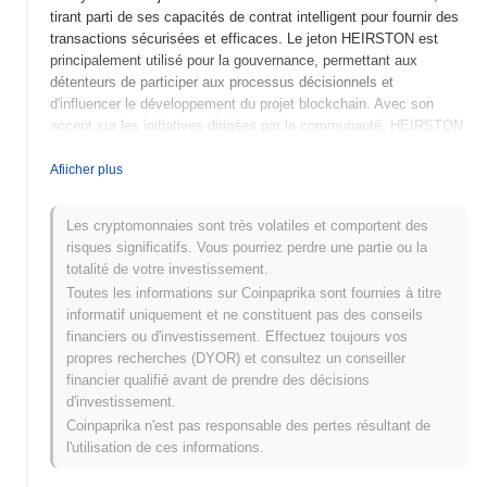
tirant parti de ses capacités de contrat intelligent pour fournir des
transactions sécurisées et efficaces. Le jeton HEIRSTON est
principalement utilisé pour la gouvernance, permettant aux
détenteurs de participer aux processus décisionnels et
d'influencer le développement du projet blockchain. Avec son
accent sur les initiatives dirigées par la communauté, HEIRSTON
vise à autonomiser les utilisateurs tout en promouvant la
transparence et l'accessibilité dans l'espace DeFi.
Afiicher plus
Quand et comment HEIRSTON a-t-il commencé ?
Les cryptomonnaies sont très volatiles et comportent des
HEIRSTON (HON4-HEIRSTON) a été lancé en 2023, créé par une
risques significatifs. Vous pourriez perdre une partie ou la
équipe d'enthousiastes de la blockchain visant à fournir une
totalité de votre investissement.
plateforme de finance décentralisée. Le projet a gagné en traction
Toutes les informations sur Coinpaprika sont fournies à titre
avec son inscription initiale sur plusieurs échanges de
informatif uniquement et ne constituent pas des conseils
cryptomonnaies peu après son lancement, améliorant sa visibilité
financiers ou d'investissement. Effectuez toujours vos
sur le marché. Le développement précoce a été marqué par des
propres recherches (DYOR) et consultez un conseiller
partenariats stratégiques et des initiatives d'engagement
financier qualifié avant de prendre des décisions
communautaire, qui ont aidé à établir une base d'utilisateurs
d'investissement.
solide et à favoriser l'adoption.
Coinpaprika n'est pas responsable des pertes résultant de
l'utilisation de ces informations.
Qu'est-ce qui attend HEIRSTON ?
HEIRSTON (HON4) est prêt pour des avancées significatives