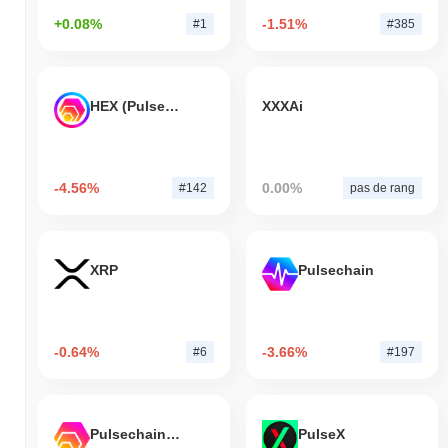
+0.08%
-1.51%
#1
#385
HEX (Pulsechain)
XXXAi
-4.56%
0.00%
#142
pas de rang
XRP
Pulsechain
-0.64%
-3.66%
#6
#197
Pulsechain Bridged HEX (Pulsechain)
PulseX