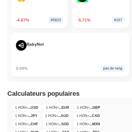
-4.67%
-5.71%
#5823
#167
BabyNot
0.00%
pas de rang
Calculateurs populaires
1 HON
=
...
USD
1 HON
=
...
EUR
1 HON
=
...
GBP
1 HON
=
...
JPY
1 HON
=
...
AUD
1 HON
=
...
CAD
1 HON
=
...
CHF
1 HON
=
...
SGD
1 HON
=
...
MXN