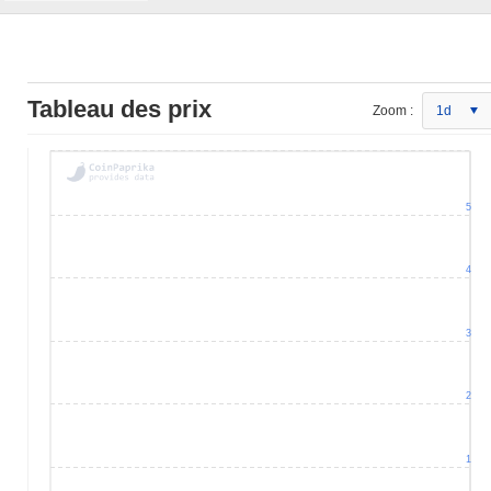
Tableau des prix
Zoom :
1d
5
4
3
2
1