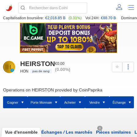
Capitalisation boursière:
€2,016.85 B
(0.31%)
Vol 24H:
€88.70 B
Dominan
HEIRSTON
€0.00
(0.00%)
HON
pas de rang
Operations on HEIRSTON provided by CoinPaprika
Gagner
Porte Monnaie
Acheter
Vendre
Échange
0
Vue d'ensemble
Échanges
/
Les marchés
Pièces similaires
L