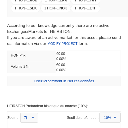
1 HON
=
...
RUB
1 HON
=
...
ZAR
1 HON
=
...
TRY
1 HON
=
...
SEK
1 HON
=
...
NOK
1 HON
=
...
ETH
According to our knowledge currently there are no active
Exchanges/Markets for HEIRSTON.
If you are aware of an active market for this asset, please send
us information via our
form.
MODIFY PROJECT
€0.00
HON Prix ​​
0.00%
€0.00
Volume 24h
0.00%
Lisez ici comment utiliser ces données
HEIRSTON Profondeur historique du marché (10%):
Zoom :
7j
Seuil de profondeur:
10%