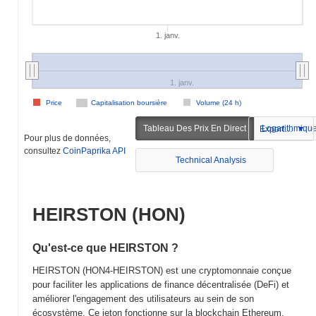
1. janv.
1. janv.
Price
Capitalisation boursière
Volume (24 h)
Tableau Des Prix En Direct
Logarithmiqu
Exportation
Pour plus de données,
consultez
CoinPaprika API
Technical Analysis
HEIRSTON (HON)
Qu'est-ce que HEIRSTON ?
HEIRSTON (HON4-HEIRSTON) est une cryptomonnaie conçue
pour faciliter les applications de finance décentralisée (DeFi) et
améliorer l'engagement des utilisateurs au sein de son
écosystème. Ce jeton fonctionne sur la blockchain Ethereum,