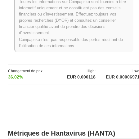
Toutes les informations sur Coinpaprika sont fournies à titre
informatif uniquement et ne constituent pas des conseils
Plus Haut Historique (ATH) :
€0.005696
financiers ou d'investissement. Effectuez toujours vos
Plus Bas Historique (ATL) :
NaN
propres recherches (DYOR) et consultez un conseiller
financier qualifié avant de prendre des décisions
Hantavirus se négocie actuellement
~98.33%
en dessous de son
d'investissement.
ATH .
Coinpaprika n'est pas responsable des pertes résultant de
l'utilisation de ces informations.
Quelle est la capitalisation boursière actuelle de
Hantavirus ?
La capitalisation boursière de Hantavirus est d'environ
€94,856.37
, le classant #2820 mondial par taille de marché. Ce
Changement de prix :
High:
Low
chiffre est calculé en fonction de son offre en circulation de 999
36.02%
EUR 0.000118
EUR 0.0000697
896 460 jetons HANTA.
Comment Hantavirus performe-t-il par rapport au
marché crypto plus large ?
Au cours des 7 derniers jours, Hantavirus a a baissé de
5.27%
,
sous-performant le marché crypto global qui a affiché un gain de
1.06%
. Cela indique un retard temporaire dans l'action des prix de
HANTA par rapport à la dynamique du marché plus large.
Métriques de Hantavirus (HANTA)