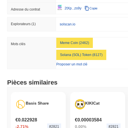
2tXp...zs9y
Copie
Adresse du contrat
Explorateurs
(1)
solscan.io
Meme Coin (2462)
Mots clés
Solana (SOL) Token (8127)
Proposer un mot clé
Pièces similaires
Basis Share
KIKICat
€0.022928
€0.00003584
-2.71%
0.00%
#2821
#2821