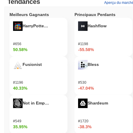
Tendances
Aperçu du march
Meilleurs Gagnants
Principaux Perdants
HarryPotterObamaSonic10Inu (ETH)
Hashflow
#656
#1198
50.58%
-55.58%
Fusionist
Bless
#1196
#530
40.33%
-47.04%
Not in Employment, Education, or Training
Shardeum
#549
#1720
35.95%
-38.3%