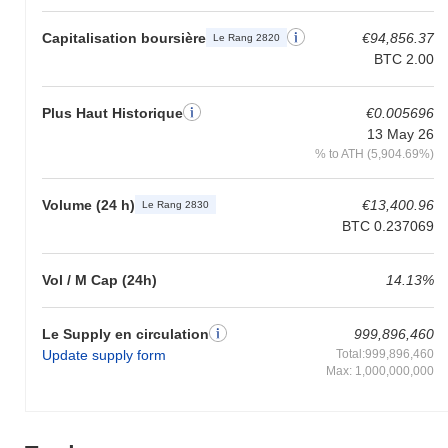
Capitalisation boursière
€94,856.37
Le Rang 2820
BTC 2.00
Plus Haut Historique
€0.005696
13 May 26
% to ATH (5,904.69%)
Volume (24 h)
€13,400.96
Le Rang 2830
BTC 0.237069
Vol / M Cap (24h)
14.13%
Le Supply en circulation
999,896,460
Update supply form
Total:999,896,460
Max: 1,000,000,000