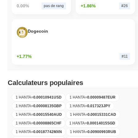
0.00%
+1.86%
pas de rang
#26
Dogecoin
+1.77%
#11
Calculateurs populaires
1 HANTA
=
0.00010941
USD
1 HANTA
=
0.00009487
EUR
1 HANTA
=
0.00008135
GBP
1 HANTA
=
0.017323
JPY
1 HANTA
=
0.00015540
AUD
1 HANTA
=
0.00015331
CAD
1 HANTA
=
0.00008865
CHF
1 HANTA
=
0.00014015
SGD
1 HANTA
=
0.00187742
MXN
1 HANTA
=
0.00900993
RUB