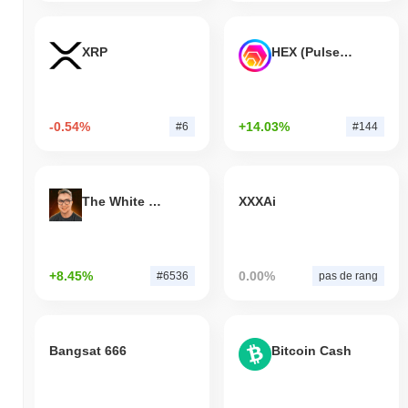
XRP
HEX (Pulsechain)
-0.54%
+14.03%
#6
#144
The White Bull
XXXAi
+8.45%
0.00%
#6536
pas de rang
Bangsat 666
Bitcoin Cash