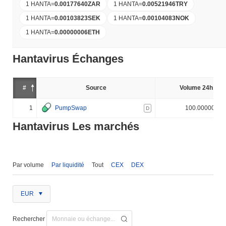
1 HANTA
=
0.00177640
ZAR
1 HANTA
=
0.00521946
TRY
1 HANTA
=
0.00103823
SEK
1 HANTA
=
0.00104083
NOK
1 HANTA
=
0.00000006
ETH
Hantavirus Échanges
#
Source
Volume 24h (%)
1
PumpSwap
100.000000%
D
Hantavirus Les marchés
Par volume
Par liquidité
Tout
CEX
DEX
EUR
Rechercher