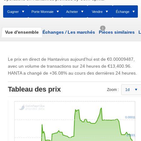
Gagner
Porte Monnaie
Acheter
Vendre
Échange
1
Vue d'ensemble
Échanges
/
Les marchés
Pièces similaires
L
Le prix en direct de Hantavirus aujourd'hui est de
€0.00009487
,
avec un volume de transactions sur 24 heures de
€13,400.96
.
HANTA a changé de +36.08% au cours des dernières 24 heures.
Tableau des prix
Zoom :
1d
0.00011
0.0001