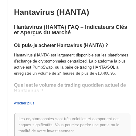
Hantavirus (HANTA)
Hantavirus (HANTA) FAQ – Indicateurs Clés
et Aperçus du Marché
Où puis-je acheter Hantavirus (HANTA) ?
Hantavirus (HANTA) est largement disponible sur les plateformes
d'échange de cryptomonnaies centralized. La plateforme la plus
active est PumpSwap, où la paire de trading HANTA/SOL a
enregistré un volume de 24 heures de plus de
€13,400.96
.
Quel est le volume de trading quotidien actuel de
Hantavirus ?
Au cours des dernières 24 heures, le volume de trading de
Afiicher plus
Hantavirus s'élève à
€13,400.96
, montrant une augmentation de
320.04%
par rapport à la veille. Cela suggère une augmentation à
court terme de l'activité de trading.
Les cryptomonnaies sont très volatiles et comportent des
risques significatifs. Vous pourriez perdre une partie ou la
Quel est l'historique de la fourchette de prix de
totalité de votre investissement.
Hantavirus ?