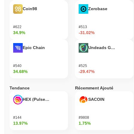
Coin98
Zerobase
#622
#513
34.9%
-31.02%
Epic Chain
Undeads Games
#540
#525
34.68%
-29.47%
Tendance
Récemment Ajouté
HEX (Pulsechain)
SACOIN
#144
#9808
13.97%
1.75%