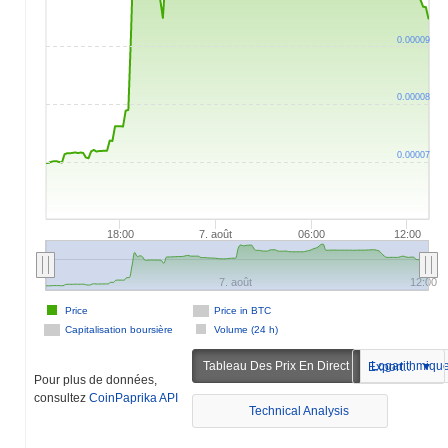
0.00009
0.00008
0.00007
18:00
7. août
06:00
12:00
7. août
12:00
Price
Price in BTC
Capitalisation boursière
Volume (24 h)
Tableau Des Prix En Direct
Logarithmiqu
Exportation
Pour plus de données,
consultez
CoinPaprika API
Technical Analysis