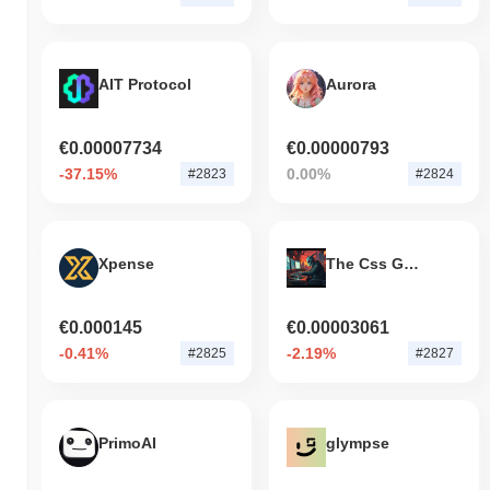
AIT Protocol
Aurora
€0.00007734
€0.00000793
-37.15%
0.00%
#2823
#2824
Xpense
The Css God by Virtuals
€0.000145
€0.00003061
-0.41%
-2.19%
#2825
#2827
PrimoAI
glympse