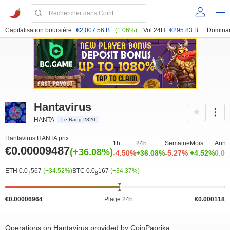
Capitalisation boursière:
€2,007.56 B
(1.06%)
Vol 24H:
€295.83 B
Domina
Hantavirus
HANTA
Le Rang 2820
Hantavirus HANTA prix:
1h
24h
Semaine
Mois
Anné
€0.00009487
(+36.08%)
-4.50%
+36.08%
-5.27%
+4.52%
0.0
ETH 0.0
567
(+34.52%)
BTC 0.0
167
(+34.37%)
7
8
€0.00006964
Plage 24h
€0.000118
Operations on Hantavirus provided by CoinPaprika