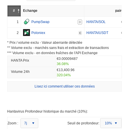
#
Échange
paire
1
PumpSwap
HANTA/SOL
D
2
Poloniex
HANTA/USDT
C
* Prix ​​/ volume exclu - Valeur aberrante détectée
** Volume exclu - marchés sans frais et extraction de transactions
*** Volume exclu - en données fraîches de l'API Exchange
€0.00009487
HANTA Prix ​​
36.08%
€13,400.96
Volume 24h
320.04%
Lisez ici comment utiliser ces données
Hantavirus Profondeur historique du marché (10%):
Zoom :
7j
Seuil de profondeur:
10%