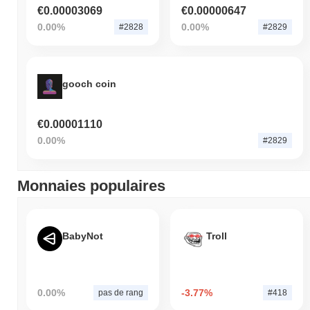
€0.00003069
€0.00000647
0.00%
0.00%
#2828
#2829
gooch coin
€0.00001110
0.00%
#2829
Monnaies populaires
BabyNot
Troll
0.00%
-3.77%
pas de rang
#418