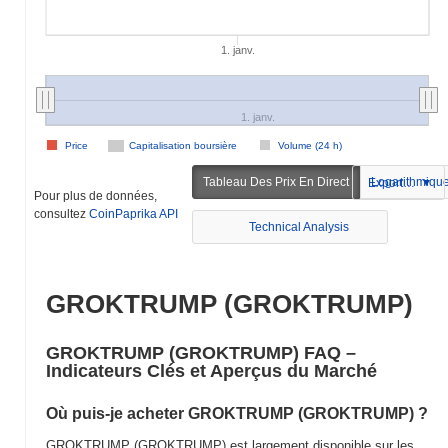
1. janv.
1. janv.
Price
Capitalisation boursière
Volume (24 h)
Tableau Des Prix En Direct
Logarithmiqu
Exportation
Pour plus de données,
consultez
CoinPaprika API
Technical Analysis
GROKTRUMP (GROKTRUMP)
GROKTRUMP (GROKTRUMP) FAQ –
Indicateurs Clés et Aperçus du Marché
Où puis-je acheter GROKTRUMP (GROKTRUMP) ?
GROKTRUMP (GROKTRUMP) est largement disponible sur les