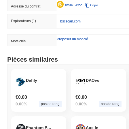
0x94...4fbc
Copie
Adresse du contrat
Explorateurs
(1)
bscscan.com
Proposer un mot clé
Mots clés
Pièces similaires
Defily
DAOvc
€0.00
€0.00
0.00%
0.00%
pas de rang
pas de rang
Phantom Protocol
Ape In