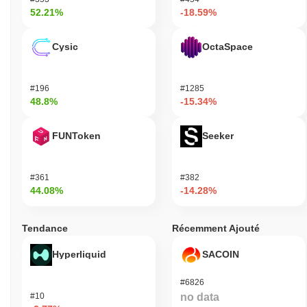
52.21%
-18.59%
Cysic
OctaSpace
#196
#1285
48.8%
-15.34%
FUNToken
Seeker
#361
#382
44.08%
-14.28%
Tendance
Récemment Ajouté
Hyperliquid
SACOIN
#6826
#10
no data