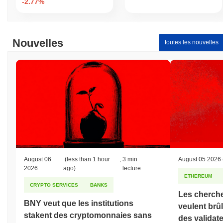
-2.77%
Nouvelles
toutes les nouvelles
August 06
(less than 1 hour
,
3 min
August 05 2026
2026
ago)
lecture
ETHEREUM
CRYPTO SERVICES
BANKS
Les cherch
BNY veut que les institutions
veulent brû
stakent des cryptomonnaies sans
des validate