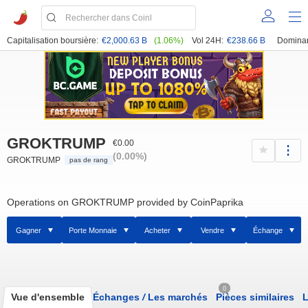
Capitalisation boursière:
€2,000.63 B
(1.06%)
Vol 24H:
€238.66 B
Domina
GROKTRUMP
€0.00
(0.00%)
GROKTRUMP
pas de rang
Operations on GROKTRUMP provided by CoinPaprika
Gagner
Porte Monnaie
Acheter
Vendre
Échange
0
Vue d'ensemble
Échanges
/
Les marchés
Pièces similaires
L