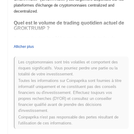
plateformes d'échange de cryptomonnaies centralized and
decentralized.
Quel est le volume de trading quotidien actuel de
GROKTRUMP ?
Au cours des dernières 24 heures, le volume de trading de
GROKTRUMP s'élève à
€0.00
.
Afiicher plus
Quel est l'historique de la fourchette de prix de
GROKTRUMP ?
Les cryptomonnaies sont très volatiles et comportent des
risques significatifs. Vous pourriez perdre une partie ou la
Plus Haut Historique (ATH) :
€0.00000649
totalité de votre investissement.
Plus Bas Historique (ATL) :
€0.00
Toutes les informations sur Coinpaprika sont fournies à titre
informatif uniquement et ne constituent pas des conseils
GROKTRUMP se négocie actuellement
~100.00%
en dessous de
financiers ou d'investissement. Effectuez toujours vos
son ATH .
propres recherches (DYOR) et consultez un conseiller
financier qualifié avant de prendre des décisions
Comment GROKTRUMP performe-t-il par rapport
d'investissement.
au marché crypto plus large ?
Coinpaprika n'est pas responsable des pertes résultant de
Au cours des 7 derniers jours, GROKTRUMP a a gagné
0.00%
,
l'utilisation de ces informations.
sous-performant le marché crypto global qui a affiché un gain de
1.06%
. Cela indique un retard temporaire dans l'action des prix de