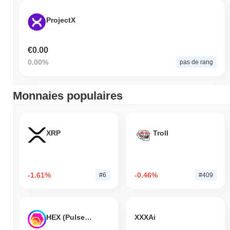
ProjectX
€0.00
0.00%
pas de rang
Monnaies populaires
XRP
Troll
-1.61%
-0.46%
#6
#409
HEX (Pulsechain)
XXXAi