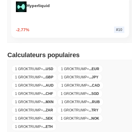
Hyperliquid
-2.77%
#10
Calculateurs populaires
1 GROKTRUMP
=
...
USD
1 GROKTRUMP
=
...
EUR
1 GROKTRUMP
=
...
GBP
1 GROKTRUMP
=
...
JPY
1 GROKTRUMP
=
...
AUD
1 GROKTRUMP
=
...
CAD
1 GROKTRUMP
=
...
CHF
1 GROKTRUMP
=
...
SGD
1 GROKTRUMP
=
...
MXN
1 GROKTRUMP
=
...
RUB
1 GROKTRUMP
=
...
ZAR
1 GROKTRUMP
=
...
TRY
1 GROKTRUMP
=
...
SEK
1 GROKTRUMP
=
...
NOK
1 GROKTRUMP
=
...
ETH