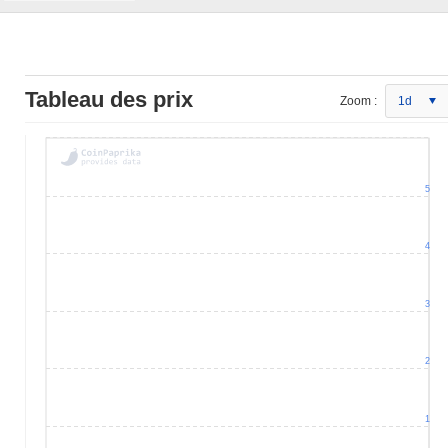
Tableau des prix
Zoom :
1d
5
4
3
2
1