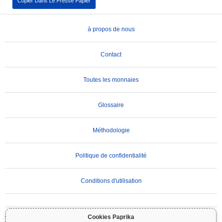
Copier Dans Le Presse Papier
à propos de nous
Contact
Toutes les monnaies
Glossaire
Méthodologie
Politique de confidentialité
Conditions d'utilisation
AVIS IMPORTANT :
Les cryptomonnaies sont très volatiles et comportent des risques
Cookies Paprika