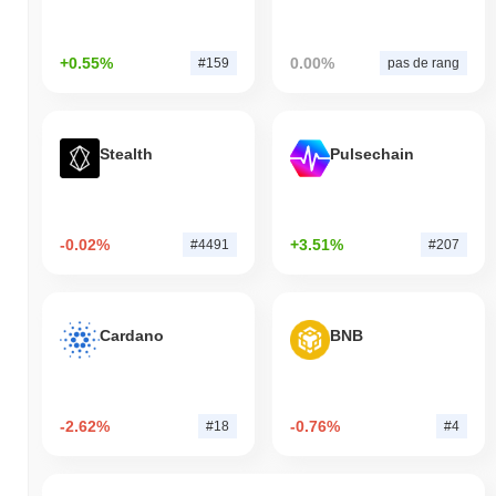
+0.55%
0.00%
#159
pas de rang
Stealth
Pulsechain
-0.02%
+3.51%
#4491
#207
Cardano
BNB
-2.62%
-0.76%
#18
#4