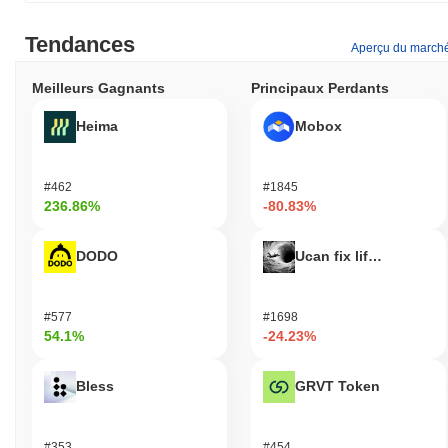
Tendances
Aperçu du march
Meilleurs Gagnants
Principaux Perdants
Heima
Mobox
#462
#1845
236.86%
-80.83%
DODO
Ucan fix life in1day
#577
#1698
54.1%
-24.23%
Bless
GRVT Token
#353
#454