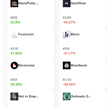
HarryPotterObamaSonic10Inu (ETH)
Hashflow
#656
#1209
51.6%
-54.27%
Fusionist
Bless
#1197
#528
47.52%
-47.17%
Biconomy
Shardeum
#354
#1719
39.33%
-38.26%
Not in Employment, Education, or Training
Undeads Games