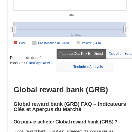
1. janv.
1. janv.
Price
Capitalisation boursière
Volume (24 h)
Tableau Des Prix En Direct
Logarithmiqu
Exportation
Pour plus de données,
consultez
CoinPaprika API
Technical Analysis
Global reward bank (GRB)
Global reward bank (GRB) FAQ – Indicateurs
Clés et Aperçus du Marché
Où puis-je acheter Global reward bank (GRB) ?
Global reward bank (GRB) est largement disponible sur les