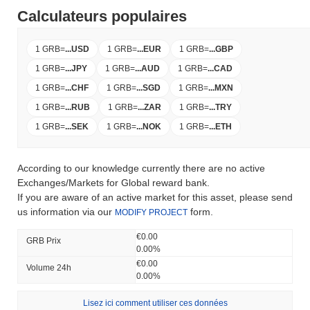
Calculateurs populaires
1 GRB
=
...
USD
1 GRB
=
...
EUR
1 GRB
=
...
GBP
1 GRB
=
...
JPY
1 GRB
=
...
AUD
1 GRB
=
...
CAD
1 GRB
=
...
CHF
1 GRB
=
...
SGD
1 GRB
=
...
MXN
1 GRB
=
...
RUB
1 GRB
=
...
ZAR
1 GRB
=
...
TRY
1 GRB
=
...
SEK
1 GRB
=
...
NOK
1 GRB
=
...
ETH
According to our knowledge currently there are no active
Exchanges/Markets for Global reward bank.
If you are aware of an active market for this asset, please send
us information via our
form.
MODIFY PROJECT
€0.00
GRB Prix ​​
0.00%
€0.00
Volume 24h
0.00%
Lisez ici comment utiliser ces données