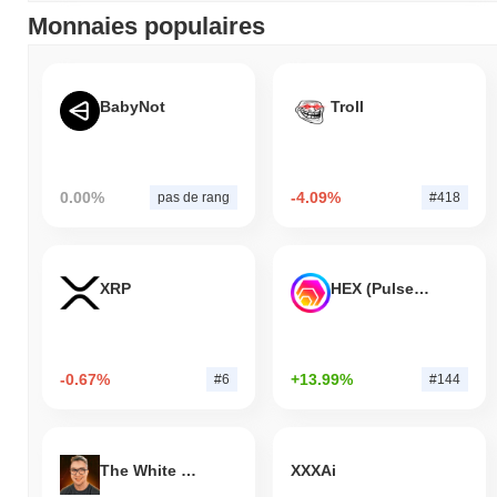
Monnaies populaires
BabyNot
Troll
0.00%
-4.09%
pas de rang
#418
XRP
HEX (Pulsechain)
-0.67%
+13.99%
#6
#144
The White Bull
XXXAi