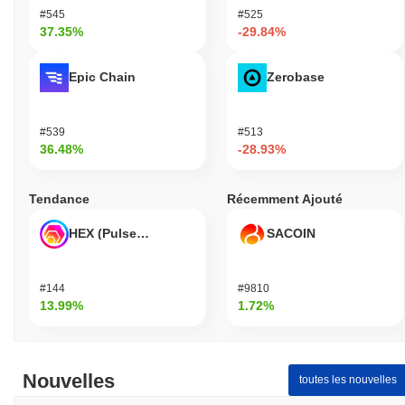
#545
#525
37.35%
-29.84%
Epic Chain
Zerobase
#539
#513
36.48%
-28.93%
Tendance
Récemment Ajouté
HEX (Pulsechain)
SACOIN
#144
#9810
13.99%
1.72%
Nouvelles
toutes les nouvelles