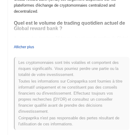
plateformes d'échange de cryptomonnaies centralized and
decentralized.
Quel est le volume de trading quotidien actuel de
Global reward bank ?
Au cours des dernières 24 heures, le volume de trading de Global
reward bank s'élève à
€0.00
.
Afiicher plus
Quel est l'historique de la fourchette de prix de
Global reward bank ?
Les cryptomonnaies sont très volatiles et comportent des
risques significatifs. Vous pourriez perdre une partie ou la
Plus Haut Historique (ATH) :
€0.082430
totalité de votre investissement.
Plus Bas Historique (ATL) :
€0.00
Toutes les informations sur Coinpaprika sont fournies à titre
informatif uniquement et ne constituent pas des conseils
Global reward bank se négocie actuellement
~0.42%
en dessous
financiers ou d'investissement. Effectuez toujours vos
de son ATH .
propres recherches (DYOR) et consultez un conseiller
financier qualifié avant de prendre des décisions
Comment Global reward bank performe-t-il par
d'investissement.
rapport au marché crypto plus large ?
Coinpaprika n'est pas responsable des pertes résultant de
Au cours des 7 derniers jours, Global reward bank a a gagné
l'utilisation de ces informations.
0.00%
, sous-performant le marché crypto global qui a affiché un
gain de
1.04%
. Cela indique un retard temporaire dans l'action des