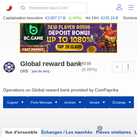
Capitalisation boursière:
€2,007.17 B
(1.04%)
Vol 24H:
€235.18 B
Domina
Global reward bank
€0.00
(0.00%)
GRB
pas de rang
Operations on Global reward bank provided by CoinPaprika
Gagner
Porte Monnaie
Acheter
Vendre
Échange
0
Vue d'ensemble
Échanges
/
Les marchés
Pièces similaires
L