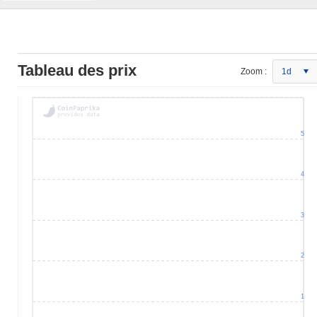
Tableau des prix
Zoom :
1d
5
4
3
2
1