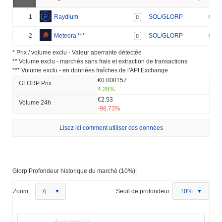
1
Raydium
SOL/GLORP
D
2
Meteora
***
SOL/GLORP
D
* Prix ​​/ volume exclu - Valeur aberrante détectée
** Volume exclu - marchés sans frais et extraction de transactions
*** Volume exclu - en données fraîches de l'API Exchange
€0.000157
GLORP Prix ​​
4.28%
€2.53
Volume 24h
-98.73%
Lisez ici comment utiliser ces données
Glorp Profondeur historique du marché (10%):
Zoom :
7j
Seuil de profondeur:
10%