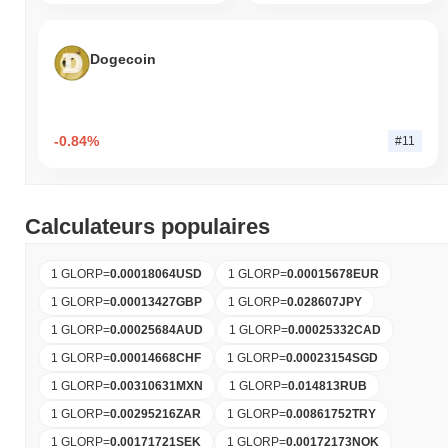
Dogecoin
-0.84%
#11
Calculateurs populaires
1 GLORP
=
0.00018064
USD
1 GLORP
=
0.00015678
EUR
1 GLORP
=
0.00013427
GBP
1 GLORP
=
0.028607
JPY
1 GLORP
=
0.00025684
AUD
1 GLORP
=
0.00025332
CAD
1 GLORP
=
0.00014668
CHF
1 GLORP
=
0.00023154
SGD
1 GLORP
=
0.00310631
MXN
1 GLORP
=
0.014813
RUB
1 GLORP
=
0.00295216
ZAR
1 GLORP
=
0.00861752
TRY
1 GLORP
=
0.00171721
SEK
1 GLORP
=
0.00172173
NOK