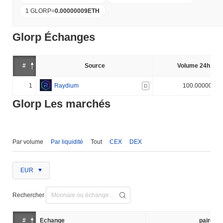
1 GLORP
=
0.00000009
ETH
Glorp Échanges
#
Source
Volume 24h (%)
1
Raydium
100.000000%
D
Glorp Les marchés
Par volume
Par liquidité
Tout
CEX
DEX
EUR
Rechercher
#
Échange
paire