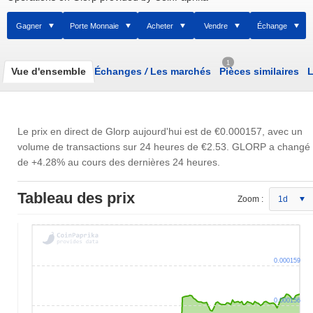
Gagner
Porte Monnaie
Acheter
Vendre
Échange
1
Vue d'ensemble
Échanges
/
Les marchés
Pièces similaires
L
Le prix en direct de Glorp aujourd'hui est de
€0.000157
, avec un
volume de transactions sur 24 heures de
€2.53
. GLORP a changé
de +4.28% au cours des dernières 24 heures.
Tableau des prix
Zoom :
1d
0.000159
0.000156