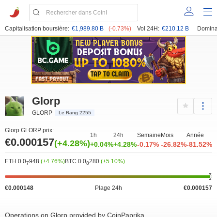
Capitalisation boursière:
€1,989.80 B
(-0.73%)
Vol 24H:
€210.12 B
Domina
Glorp
GLORP
Le Rang 2255
Glorp GLORP prix:
1h
24h
Semaine
Mois
Année
€0.000157
(+4.28%)
+0.04%
+4.28%
-0.17%
-26.82%
-81.52%
ETH 0.0
948
(+4.76%)
BTC 0.0
280
(+5.10%)
7
8
€0.000148
Plage 24h
€0.000157
Operations on Glorp provided by CoinPaprika