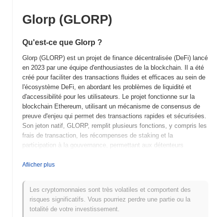
Glorp (GLORP)
Qu'est-ce que Glorp ?
Glorp (GLORP) est un projet de finance décentralisée (DeFi) lancé
en 2023 par une équipe d'enthousiastes de la blockchain. Il a été
créé pour faciliter des transactions fluides et efficaces au sein de
l'écosystème DeFi, en abordant les problèmes de liquidité et
d'accessibilité pour les utilisateurs. Le projet fonctionne sur la
blockchain Ethereum, utilisant un mécanisme de consensus de
preuve d'enjeu qui permet des transactions rapides et sécurisées.
Son jeton natif, GLORP, remplit plusieurs fonctions, y compris les
frais de transaction, les récompenses de staking et la
participation à la gouvernance, permettant aux détenteurs
d'influencer le développement du projet et les processus
décisionnels. Glorp se distingue par son mécanisme innovant de
Afiicher plus
mise en commun de liquidités, qui améliore l'engagement des
utilisateurs et incite à la participation dans l'écosystème. Cette
Les cryptomonnaies sont très volatiles et comportent des
caractéristique unique positionne Glorp comme un acteur
risques significatifs. Vous pourriez perdre une partie ou la
significatif dans l'espace DeFi, visant à fournir aux utilisateurs
totalité de votre investissement.
une plateforme robuste pour le trading et les opportunités