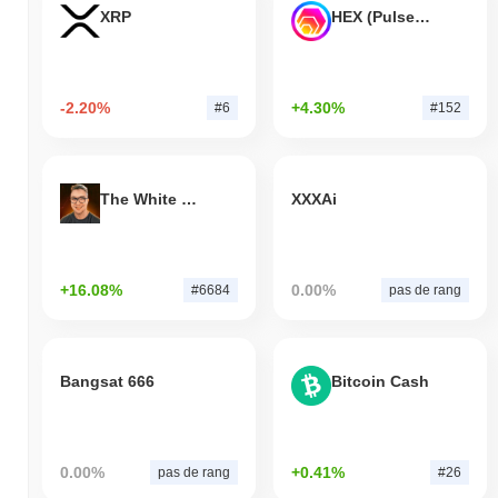
XRP
HEX (Pulsechain)
-2.20%
+4.30%
#6
#152
The White Bull
XXXAi
+16.08%
0.00%
#6684
pas de rang
Bangsat 666
Bitcoin Cash
0.00%
+0.41%
pas de rang
#26