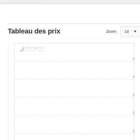
Tableau des prix
Zoom :
1d
5
4
3
2
1