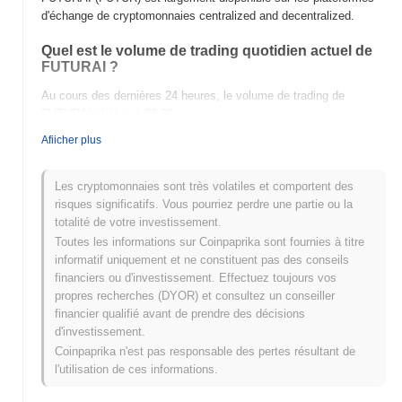
d'échange de cryptomonnaies centralized and decentralized.
Quel est le volume de trading quotidien actuel de
FUTURAI ?
Au cours des dernières 24 heures, le volume de trading de
FUTURAI s'élève à
€0.00
.
Afiicher plus
Quel est l'historique de la fourchette de prix de
FUTURAI ?
Les cryptomonnaies sont très volatiles et comportent des
Plus Haut Historique (ATH) :
€0.066631
risques significatifs. Vous pourriez perdre une partie ou la
Plus Bas Historique (ATL) :
€0.00
totalité de votre investissement.
Toutes les informations sur Coinpaprika sont fournies à titre
FUTURAI se négocie actuellement
~0.18%
en dessous de son
informatif uniquement et ne constituent pas des conseils
ATH .
financiers ou d'investissement. Effectuez toujours vos
propres recherches (DYOR) et consultez un conseiller
Comment FUTURAI performe-t-il par rapport au
financier qualifié avant de prendre des décisions
marché crypto plus large ?
d'investissement.
Au cours des 7 derniers jours, FUTURAI a a gagné
0.00%
,
Coinpaprika n'est pas responsable des pertes résultant de
surpassant le marché crypto global qui a affiché une baisse de
l'utilisation de ces informations.
0.82%
. Cela indique une performance solide de l'action des prix
de FUTUR par rapport à la dynamique du marché plus large.