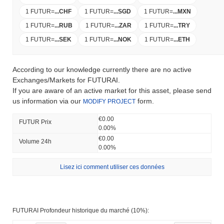
1 FUTUR
=
...
CHF
1 FUTUR
=
...
SGD
1 FUTUR
=
...
MXN
1 FUTUR
=
...
RUB
1 FUTUR
=
...
ZAR
1 FUTUR
=
...
TRY
1 FUTUR
=
...
SEK
1 FUTUR
=
...
NOK
1 FUTUR
=
...
ETH
According to our knowledge currently there are no active
Exchanges/Markets for FUTURAI.
If you are aware of an active market for this asset, please send
us information via our
form.
MODIFY PROJECT
€0.00
FUTUR Prix ​​
0.00%
€0.00
Volume 24h
0.00%
Lisez ici comment utiliser ces données
FUTURAI Profondeur historique du marché (10%):