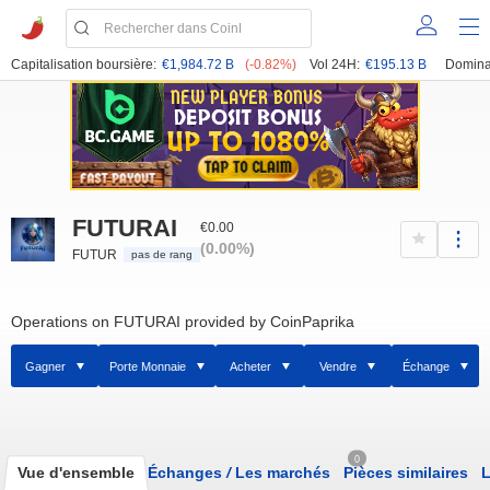
Capitalisation boursière:
€1,984.72 B
(-0.82%)
Vol 24H:
€195.13 B
Domina
FUTURAI
€0.00
(0.00%)
FUTUR
pas de rang
Operations on FUTURAI provided by CoinPaprika
Gagner
Porte Monnaie
Acheter
Vendre
Échange
0
Vue d'ensemble
Échanges
/
Les marchés
Pièces similaires
L