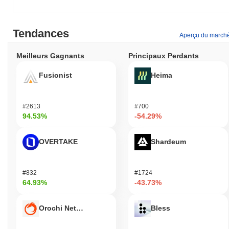
Tendances
Aperçu du march
Meilleurs Gagnants
Principaux Perdants
Fusionist
Heima
#2613
#700
94.53%
-54.29%
OVERTAKE
Shardeum
#832
#1724
64.93%
-43.73%
Orochi Network
Bless