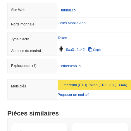
Site Web
futurai.co
Coins Mobile App
Porte monnaie
Token
Type d'actif
0xa3...2a42
Copie
Adresse du contrat
Explorateurs
(1)
etherscan.io
Ethereum (ETH) Token (ERC-20) (13346)
Mots clés
Proposer un mot clé
Pièces similaires