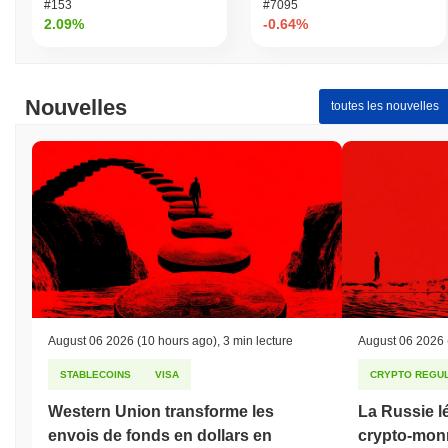
#153
#7095
2.09%
-0.64%
Nouvelles
toutes les nouvelles
August 06 2026
(10 hours ago)
,
3 min lecture
August 06 2026
STABLECOINS
VISA
CRYPTO REGUL
Western Union transforme les
La Russie lé
envois de fonds en dollars en
crypto-monn