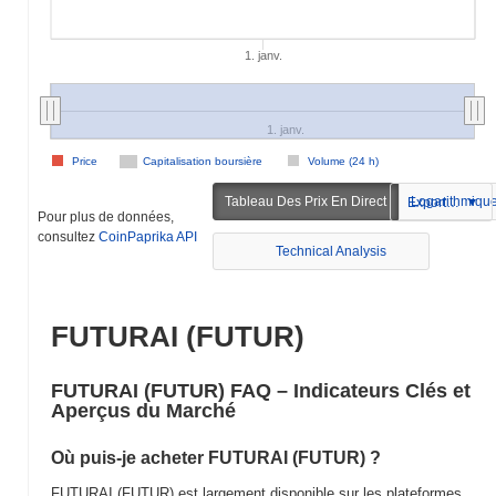
1. janv.
1. janv.
Price
Capitalisation boursière
Volume (24 h)
Tableau Des Prix En Direct
Logarithmiqu
Exportation
Pour plus de données,
consultez
CoinPaprika API
Technical Analysis
FUTURAI (FUTUR)
FUTURAI (FUTUR) FAQ – Indicateurs Clés et
Aperçus du Marché
Où puis-je acheter FUTURAI (FUTUR) ?
FUTURAI (FUTUR) est largement disponible sur les plateformes