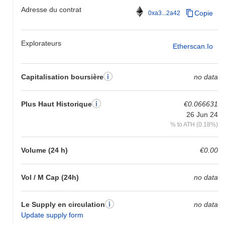
Adresse du contrat
Copie
0xa3...2a42
Explorateurs
Etherscan.io
Capitalisation boursière
no data
Plus Haut Historique
€0.066631
26 Jun 24
% to ATH (0.18%)
Volume (24 h)
€0.00
Vol / M Cap (24h)
no data
Le Supply en circulation
no data
Update supply form