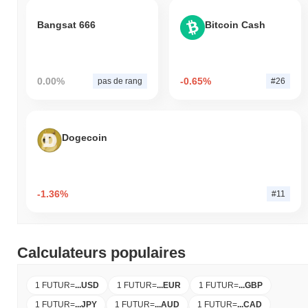
Bangsat 666
Bitcoin Cash
0.00%
-0.65%
pas de rang
#26
Dogecoin
-1.36%
#11
Calculateurs populaires
1 FUTUR
=
...
USD
1 FUTUR
=
...
EUR
1 FUTUR
=
...
GBP
1 FUTUR
=
...
JPY
1 FUTUR
=
...
AUD
1 FUTUR
=
...
CAD