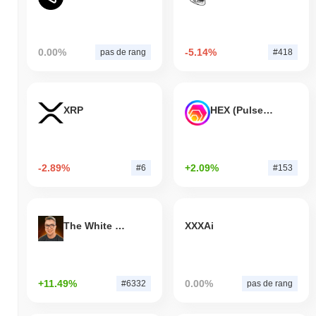
0.00%
-5.14%
pas de rang
#418
XRP
HEX (Pulsechain)
-2.89%
+2.09%
#6
#153
The White Bull
XXXAi
+11.49%
0.00%
#6332
pas de rang