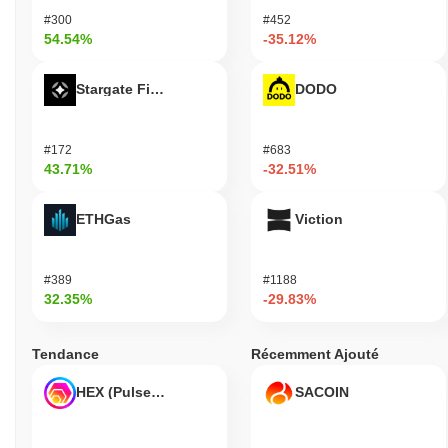
#300
#452
54.54%
-35.12%
Stargate Finance
DODO
#172
#683
43.71%
-32.51%
ETHGas
Viction
#389
#1188
32.35%
-29.83%
Tendance
Récemment Ajouté
HEX (Pulsechain)
SACOIN