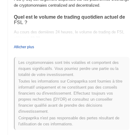
de cryptomonnaies centralized and decentralized.
Quel est le volume de trading quotidien actuel de
FSL ?
Au cours des dernières 24 heures, le volume de trading de FSL
s'élève à
€0.00
.
Afiicher plus
Quel est l'historique de la fourchette de prix de
FSL ?
Les cryptomonnaies sont très volatiles et comportent des
Plus Haut Historique (ATH) :
€384.54
risques significatifs. Vous pourriez perdre une partie ou la
Plus Bas Historique (ATL) :
€0.00
totalité de votre investissement.
Toutes les informations sur Coinpaprika sont fournies à titre
FSL se négocie actuellement
~100.00%
en dessous de son ATH .
informatif uniquement et ne constituent pas des conseils
financiers ou d'investissement. Effectuez toujours vos
Comment FSL performe-t-il par rapport au marché
propres recherches (DYOR) et consultez un conseiller
crypto plus large ?
financier qualifié avant de prendre des décisions
Au cours des 7 derniers jours, FSL a a gagné
0.00%
, surpassant
d'investissement.
le marché crypto global qui a affiché une baisse de
0.10%
. Cela
Coinpaprika n'est pas responsable des pertes résultant de
indique une performance solide de l'action des prix de FSL par
l'utilisation de ces informations.
rapport à la dynamique du marché plus large.