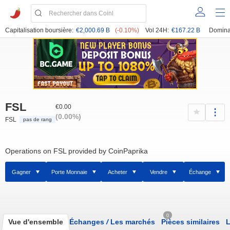
Capitalisation boursière:
€2,000.69 B
(-0.10%)
Vol 24H:
€167.22 B
Domina
FSL
€0.00
(0.00%)
FSL
pas de rang
Operations on FSL provided by CoinPaprika
Gagner
Porte Monnaie
Acheter
Vendre
Échange
0
Vue d'ensemble
Échanges
/
Les marchés
Pièces similaires
L