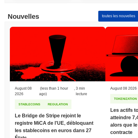
Nouvelles
toutes les nouvelles
August 08
(less than 1 hour
,
3 min
August 08 2026
2026
ago)
lecture
TOKENIZATION
STABLECOINS
REGULATION
Les actifs t
Le Bridge de Stripe rejoint le
atteindre 7,
registre MiCA de l'UE, débloquant
alors que le
les stablecoins en euros dans 27
contracte
États