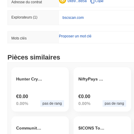
0x89...8d5a
Copie
Adresse du contrat
Explorateurs
(1)
bscscan.com
Proposer un mot clé
Mots clés
Pièces similaires
Hunter Crypto Coin
NiftyPays Token
€0.00
€0.00
0.00%
0.00%
pas de rang
pas de rang
Community Vote Power
$ICONS Token [via ChainPort.io]