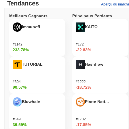
Tendances
Aperçu du march
Meilleurs Gagnants
Principaux Perdants
Immunefi
KAITO
#1142
#172
233.78%
-22.83%
TUTORIAL
Hashflow
#304
#1222
90.57%
-18.72%
Bluwhale
Pirate Nation Token
#549
#1732
39.59%
-17.85%