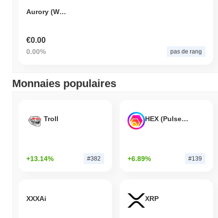
Aurory (Wormhole)
€0.00
0.00%
pas de rang
Monnaies populaires
Troll
HEX (Pulsechain)
+13.14%
+6.89%
#382
#139
XXXAi
XRP