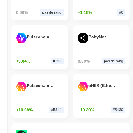
0.00%
+1.18%
pas de rang
#6
Pulsechain
BabyNot
+3.64%
0.00%
#192
pas de rang
Pulsechain Bridged HEX (Pulsechain)
eHEX (Ethereum)
+10.68%
+10.39%
#5314
#5430