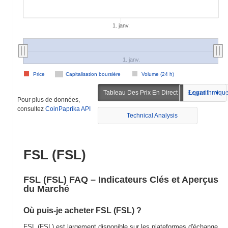
1. janv.
1. janv.
Price
Capitalisation boursière
Volume (24 h)
Tableau Des Prix En Direct
Logarithmiqu
Exportation
Pour plus de données,
consultez
CoinPaprika API
Technical Analysis
FSL (FSL)
FSL (FSL) FAQ – Indicateurs Clés et Aperçus
du Marché
Où puis-je acheter FSL (FSL) ?
FSL (FSL) est largement disponible sur les plateformes d'échange