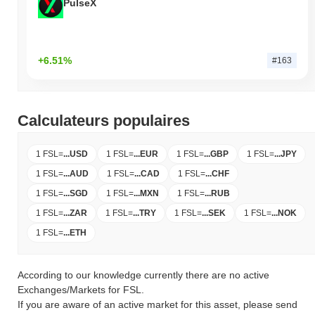
PulseX
+6.51%
#163
Calculateurs populaires
1 FSL
=
...
USD
1 FSL
=
...
EUR
1 FSL
=
...
GBP
1 FSL
=
...
JPY
1 FSL
=
...
AUD
1 FSL
=
...
CAD
1 FSL
=
...
CHF
1 FSL
=
...
SGD
1 FSL
=
...
MXN
1 FSL
=
...
RUB
1 FSL
=
...
ZAR
1 FSL
=
...
TRY
1 FSL
=
...
SEK
1 FSL
=
...
NOK
1 FSL
=
...
ETH
According to our knowledge currently there are no active
Exchanges/Markets for FSL.
If you are aware of an active market for this asset, please send