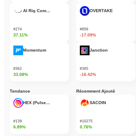
AI Rig Complex
OVERTAKE
#274
#856
37.11%
-17.09%
Momentum
Janction
#362
#365
33.08%
-16.42%
Tendance
Récemment Ajouté
HEX (Pulsechain)
SACOIN
#139
#10275
6.89%
0.76%