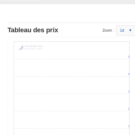
Tableau des prix
Zoom :
1d
5
4
3
2
1