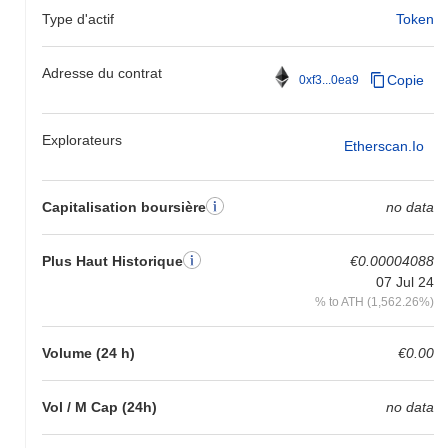
Type d'actif
Token
HarryPotterObamaMario9INU se négocie actuellement
~93.98%
en dessous de son ATH .
Adresse du contrat
Copie
0xf3...0ea9
Comment HarryPotterObamaMario9INU performe-
t-il par rapport au marché crypto plus large ?
Explorateurs
Au cours des 7 derniers jours, HarryPotterObamaMario9INU a a
Etherscan.io
gagné
0.00%
, sous-performant le marché crypto global qui a
affiché un gain de
0.51%
. Cela indique un retard temporaire dans
l'action des prix de ERC20 par rapport à la dynamique du marché
Capitalisation boursière
no data
plus large.
Plus Haut Historique
€0.00004088
07 Jul 24
% to ATH (1,562.26%)
Volume (24 h)
€0.00
Vol / M Cap (24h)
no data