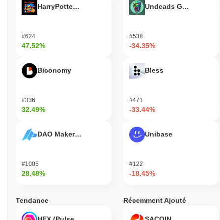
HarryPotterObamaSonic10Inu (ETH)
Undeads Games
#624
#538
47.52%
-34.35%
Biconomy
Bless
#336
#471
32.49%
-33.44%
DAO Maker Token
Unibase
#1005
#122
28.48%
-18.45%
Tendance
Récemment Ajouté
HEX (Pulsechain)
SACOIN