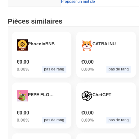
Proposer un mot clé
Pièces similaires
PhoenixBNB
CATBA INU
€0.00
€0.00
0.00%
0.00%
pas de rang
pas de rang
PEPE FLOKI (BSC)
ChetGPT
€0.00
€0.00
0.00%
0.00%
pas de rang
pas de rang