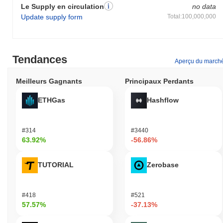
Le Supply en circulation
no data
Update supply form
Total:100,000,000
Tendances
Aperçu du march
Meilleurs Gagnants
Principaux Perdants
ETHGas
Hashflow
#314
#3440
63.92%
-56.86%
TUTORIAL
Zerobase
#418
#521
57.57%
-37.13%