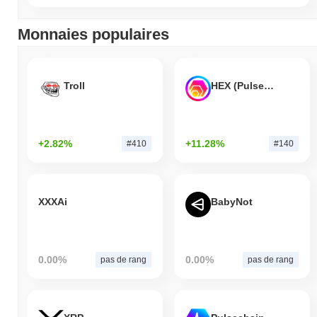
Monnaies populaires
Troll
HEX (Pulsechain)
+2.82%
+11.28%
#410
#140
XXXAi
BabyNot
0.00%
0.00%
pas de rang
pas de rang