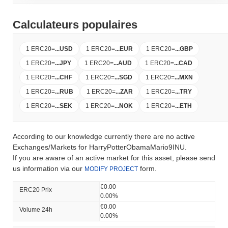
Calculateurs populaires
1 ERC20
=
...
USD
1 ERC20
=
...
EUR
1 ERC20
=
...
GBP
1 ERC20
=
...
JPY
1 ERC20
=
...
AUD
1 ERC20
=
...
CAD
1 ERC20
=
...
CHF
1 ERC20
=
...
SGD
1 ERC20
=
...
MXN
1 ERC20
=
...
RUB
1 ERC20
=
...
ZAR
1 ERC20
=
...
TRY
1 ERC20
=
...
SEK
1 ERC20
=
...
NOK
1 ERC20
=
...
ETH
According to our knowledge currently there are no active
Exchanges/Markets for HarryPotterObamaMario9INU.
If you are aware of an active market for this asset, please send
us information via our
form.
MODIFY PROJECT
€0.00
ERC20 Prix ​​
0.00%
€0.00
Volume 24h
0.00%