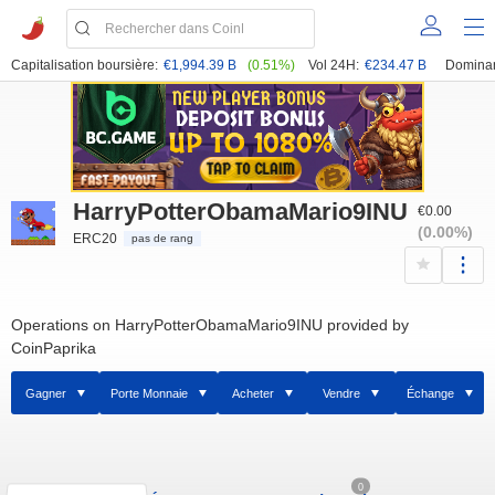
Capitalisation boursière:
€1,994.39 B
(0.51%)
Vol 24H:
€234.47 B
Domina
HarryPotterObamaMario9INU
€0.00
(0.00%)
ERC20
pas de rang
Operations on HarryPotterObamaMario9INU provided by
CoinPaprika
Gagner
Porte Monnaie
Acheter
Vendre
Échange
0