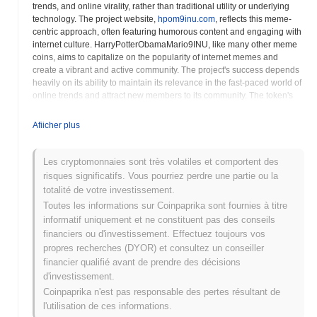
trends, and online virality, rather than traditional utility or underlying
technology. The project website,
hpom9inu.com
, reflects this meme-
centric approach, often featuring humorous content and engaging with
internet culture. HarryPotterObamaMario9INU, like many other meme
coins, aims to capitalize on the popularity of internet memes and
create a vibrant and active community. The project's success depends
heavily on its ability to maintain its relevance in the fast-paced world of
online trends and attract new members to its community. The token's
smart contract, deployed on the Ethereum blockchain, governs its
functionality, including token transfers and supply management.
Afiicher plus
Potential investors should be aware that meme coins like
HarryPotterObamaMario9INU are often highly volatile and speculative
investments. Their value can fluctuate dramatically in short periods,
Les cryptomonnaies sont très volatiles et comportent des
making them inherently risky. The project's long-term viability depends
risques significatifs. Vous pourriez perdre une partie ou la
on its ability to build a sustainable community and develop innovative
totalité de votre investissement.
ways to engage its members. HarryPotterObamaMario9INU leverages
Toutes les informations sur Coinpaprika sont fournies à titre
the ERC20 standard, ensuring compatibility with a wide range of
informatif uniquement et ne constituent pas des conseils
Ethereum wallets, exchanges, and decentralized applications. The
financiers ou d'investissement. Effectuez toujours vos
project's team actively promotes the token through social media and
propres recherches (DYOR) et consultez un conseiller
online marketing campaigns, aiming to increase its visibility and attract
new investors. The community plays a crucial role in the project's
financier qualifié avant de prendre des décisions
success, driving its growth and shaping its direction.
d'investissement.
HarryPotterObamaMario9INU seeks to differentiate itself from other
Coinpaprika n'est pas responsable des pertes résultant de
meme coins through its unique branding and its focus on building a
l'utilisation de ces informations.
strong and engaged community. Investors should conduct thorough