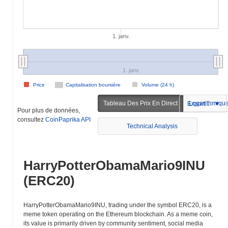
1. janv.
1. janv.
Price
Capitalisation boursière
Volume (24 h)
Tableau Des Prix En Direct
Logarithmiqu
Exportation
Pour plus de données,
consultez
CoinPaprika API
Technical Analysis
HarryPotterObamaMario9INU
(ERC20)
HarryPotterObamaMario9INU, trading under the symbol ERC20, is a
meme token operating on the Ethereum blockchain. As a meme coin,
its value is primarily driven by community sentiment, social media