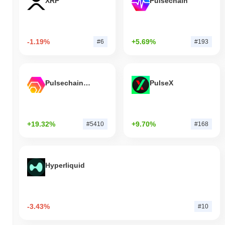
XRP
Pulsechain
-1.19%
+5.69%
#6
#193
Pulsechain Bridged HEX (Pulsechain)
PulseX
+19.32%
+9.70%
#5410
#168
Hyperliquid
-3.43%
#10