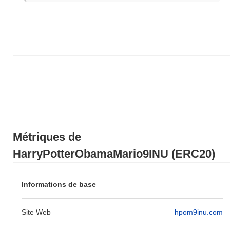
research and exercise caution before investing in
HarryPotterObamaMario9INU or any other meme coin.
HarryPotterObamaMario9INU (ERC20) FAQ –
Indicateurs Clés et Aperçus du Marché
Où puis-je acheter HarryPotterObamaMario9INU
(ERC20) ?
HarryPotterObamaMario9INU (ERC20) est largement disponible
sur les plateformes d'échange de cryptomonnaies centralized and
decentralized.
Quel est le volume de trading quotidien actuel de
Métriques de
HarryPotterObamaMario9INU ?
HarryPotterObamaMario9INU (ERC20)
Au cours des dernières 24 heures, le volume de trading de
HarryPotterObamaMario9INU s'élève à
€0.00
.
Informations de base
Quel est l'historique de la fourchette de prix de
HarryPotterObamaMario9INU ?
Site Web
hpom9inu.com
Plus Haut Historique (ATH) :
€0.00004088
Plus Bas Historique (ATL) :
€0.00