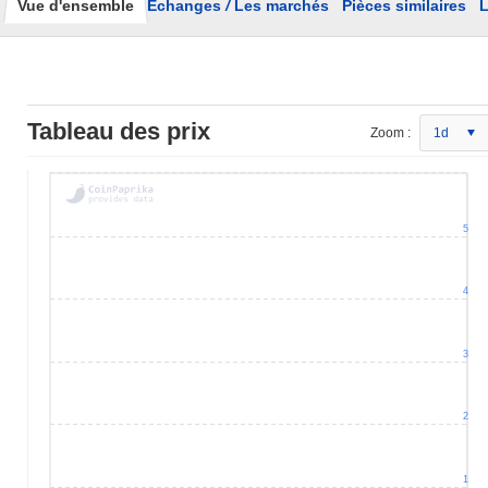
Vue d'ensemble
Échanges
/
Les marchés
Pièces similaires
L
Tableau des prix
Zoom :
1d
5
4
3
2
1