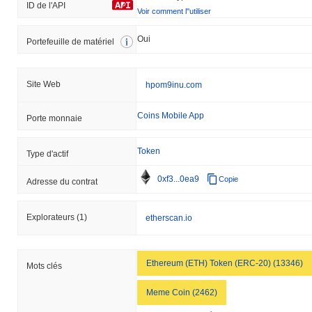
ID de l'API
Voir comment l''utiliser
Oui
Portefeuille de matériel
Site Web
hpom9inu.com
Coins Mobile App
Porte monnaie
Token
Type d'actif
0xf3...0ea9
Copie
Adresse du contrat
Explorateurs
(1)
etherscan.io
Ethereum (ETH) Token (ERC-20) (13346)
Mots clés
Meme Coin (2462)