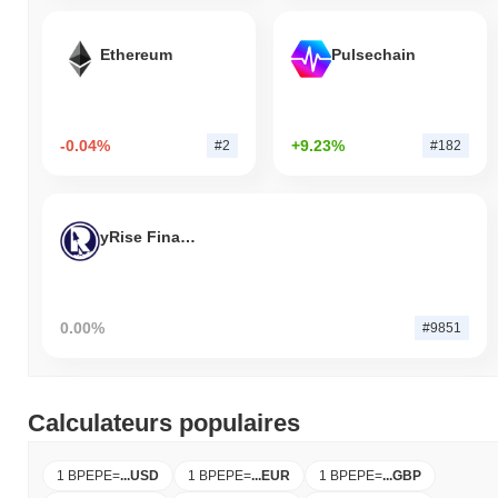
Ethereum
Pulsechain
-0.04%
+9.23%
#2
#182
yRise Finance
0.00%
#9851
Calculateurs populaires
1 BPEPE
=
...
USD
1 BPEPE
=
...
EUR
1 BPEPE
=
...
GBP