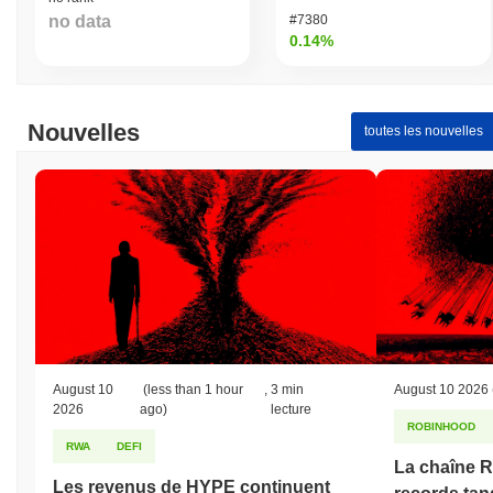
no data
#7380
0.14%
Nouvelles
toutes les nouvelles
August 10
(less than 1 hour
,
3 min
August 10 2026
2026
ago)
lecture
ROBINHOOD
RWA
DEFI
La chaîne R
Les revenus de HYPE continuent