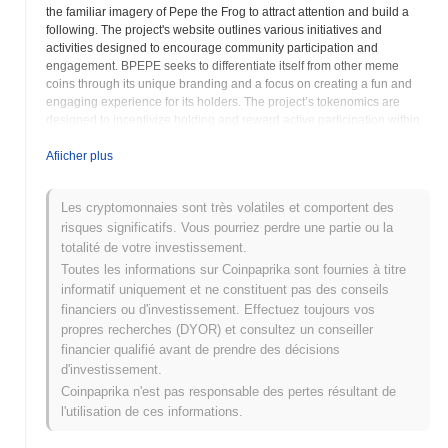
the familiar imagery of Pepe the Frog to attract attention and build a
following. The project's website outlines various initiatives and
activities designed to encourage community participation and
engagement. BPEPE seeks to differentiate itself from other meme
coins through its unique branding and a focus on creating a fun and
engaging experience for its holders. The project’s tokenomics are
designed to incentivize holding and reward active participation within
the community. The development team behind BasedPepe prioritizes
transparency and open communication with its users, providing
Afiicher plus
regular updates on project progress and future plans. BasedPepe
aims to establish itself as a prominent and recognizable meme coin
Les cryptomonnaies sont très volatiles et comportent des
within the cryptocurrency market. Potential investors and users are
risques significatifs. Vous pourriez perdre une partie ou la
encouraged to conduct thorough research and due diligence before
participating in the BasedPepe ecosystem. The project aims to
totalité de votre investissement.
leverage the power of internet culture to achieve its goals and
Toutes les informations sur Coinpaprika sont fournies à titre
establish a lasting presence in the digital asset landscape. Further
informatif uniquement et ne constituent pas des conseils
details regarding the technology and future development plans for the
financiers ou d'investissement. Effectuez toujours vos
BPEPE project can be found on its official website. BPEPE
propres recherches (DYOR) et consultez un conseiller
emphasizes the power of memes in the digital age and aims to create
financier qualifié avant de prendre des décisions
a token that embodies the spirit of internet culture. The project strives
d'investissement.
to create a vibrant and engaged community around its token by
providing opportunities for users to connect, share ideas, and
Coinpaprika n'est pas responsable des pertes résultant de
participate in the project's growth.
l'utilisation de ces informations.