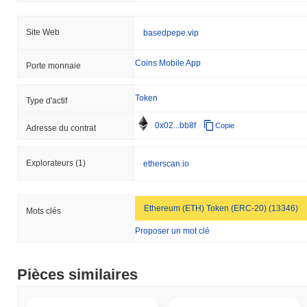
Site Web
basedpepe.vip
Coins Mobile App
Porte monnaie
Token
Type d'actif
0x02...bb8f
Copie
Adresse du contrat
Explorateurs
(1)
etherscan.io
Ethereum (ETH) Token (ERC-20) (13346)
Mots clés
Proposer un mot clé
Pièces similaires