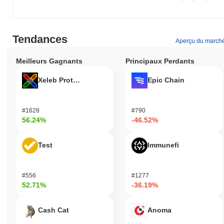
Tendances
Aperçu du march
Meilleurs Gagnants
Principaux Perdants
Xeleb Protocol
Epic Chain
#1628
#790
56.24%
-46.52%
Test
Immunefi
#556
#1277
52.71%
-36.19%
Cash Cat
Anoma