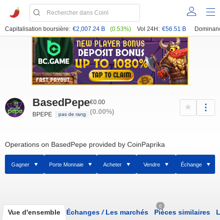
Capitalisation boursière:
€2,007.24 B
(0.53%)
Vol 24H:
€56.51 B
Dominan
BasedPepe
€0.00
(0.00%)
BPEPE
pas de rang
Operations on BasedPepe provided by CoinPaprika
Gagner
Porte Monnaie
Acheter
Vendre
Échange
0
Vue d'ensemble
Échanges
/
Les marchés
Pièces similaires
L