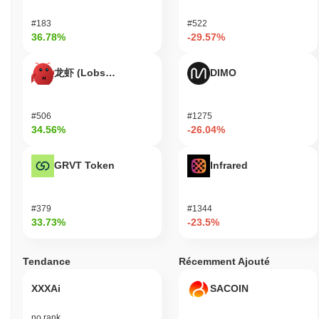
#183
#522
36.78%
-29.57%
龙虾 (Lobster)
DIMO
#506
#1275
34.56%
-26.04%
GRVT Token
Infrared
#379
#1344
33.73%
-23.5%
Tendance
Récemment Ajouté
XXXAi
SACOIN
no rank