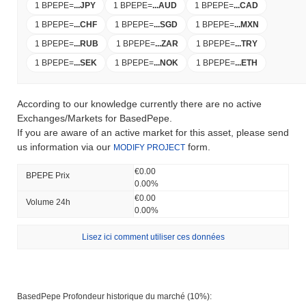
1 BPEPE
=
...
JPY
1 BPEPE
=
...
AUD
1 BPEPE
=
...
CAD
1 BPEPE
=
...
CHF
1 BPEPE
=
...
SGD
1 BPEPE
=
...
MXN
1 BPEPE
=
...
RUB
1 BPEPE
=
...
ZAR
1 BPEPE
=
...
TRY
1 BPEPE
=
...
SEK
1 BPEPE
=
...
NOK
1 BPEPE
=
...
ETH
According to our knowledge currently there are no active
Exchanges/Markets for BasedPepe.
If you are aware of an active market for this asset, please send
us information via our
form.
MODIFY PROJECT
€0.00
BPEPE Prix ​​
0.00%
€0.00
Volume 24h
0.00%
Lisez ici comment utiliser ces données
BasedPepe Profondeur historique du marché (10%):