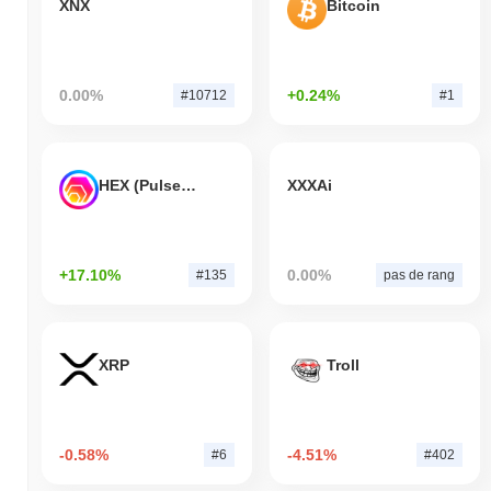
XNX
Bitcoin
0.00%
+0.24%
#10712
#1
HEX (Pulsechain)
XXXAi
+17.10%
0.00%
#135
pas de rang
XRP
Troll
-0.58%
-4.51%
#6
#402