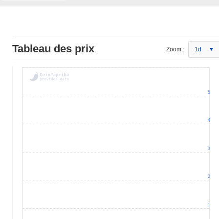
Tableau des prix
Zoom :
1d
5
4
3
2
1