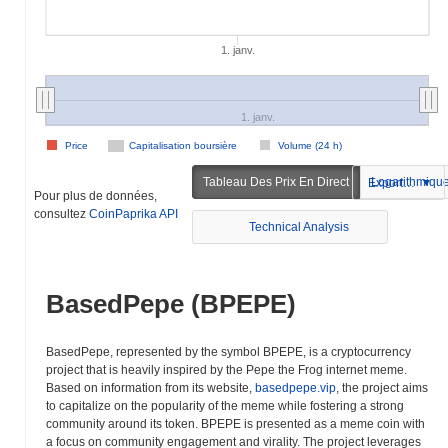
1. janv.
1. janv.
Price
Capitalisation boursière
Volume (24 h)
Tableau Des Prix En Direct
Logarithmiqu
Exportation
Pour plus de données,
consultez
CoinPaprika API
Technical Analysis
BasedPepe (BPEPE)
BasedPepe, represented by the symbol BPEPE, is a cryptocurrency
project that is heavily inspired by the Pepe the Frog internet meme.
Based on information from its website,
basedpepe.vip
, the project aims
to capitalize on the popularity of the meme while fostering a strong
community around its token. BPEPE is presented as a meme coin with
a focus on community engagement and virality. The project leverages