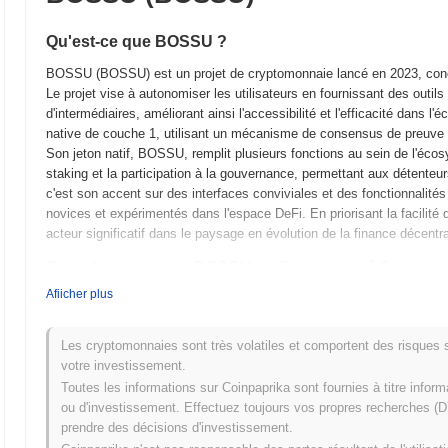
Qu'est-ce que BOSSU ?
BOSSU (BOSSU) est un projet de cryptomonnaie lancé en 2023, conçu p
Le projet vise à autonomiser les utilisateurs en fournissant des outil
d'intermédiaires, améliorant ainsi l'accessibilité et l'efficacité dan
native de couche 1, utilisant un mécanisme de consensus de preuve d
Son jeton natif, BOSSU, remplit plusieurs fonctions au sein de l'éco
staking et la participation à la gouvernance, permettant aux détenteu
c'est son accent sur des interfaces conviviales et des fonctionnalités d
novices et expérimentés dans l'espace DeFi. En priorisant la facilité
acteur significatif dans le paysage en évolution de la finance décentra
Quand et comment BOSSU a-t-il commencé ?
Afiicher plus
BOSSU a vu le jour en mars 2021 lorsque l'équipe fondatrice a publié s
projet. Le projet a lancé son testnet en juin 2021, permettant aux dév
fonctionnalités. Après des tests réussis, le mainnet a été lancé en s
Les cryptomonnaies sont très volatiles et comportent des risques sig
développement initial s'est concentré sur la création d'un écosystème 
votre investissement.
l'engagement des utilisateurs. La distribution initiale des jetons BOS
Toutes les informations sur Coinpaprika sont fournies à titre infor
octobre 2021, visant à garantir un accès équitable pour les participa
ou d'investissement. Effectuez toujours vos propres recherches (DY
croissance de BOSSU et du développement de sa communauté, préparan
prendre des décisions d'investissement.
l'écosystème.