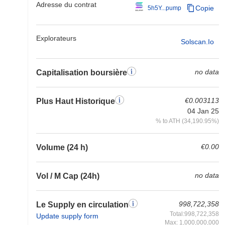
Adresse du contrat
Copie
5h5Y...pump
Explorateurs
Solscan.io
no data
Capitalisation boursière
€0.003113
Plus Haut Historique
04 Jan 25
% to ATH (34,190.95%)
€0.00
Volume (24 h)
no data
Vol / M Cap (24h)
998,722,358
Le Supply en circulation
Total:998,722,358
Update supply form
Max: 1,000,000,000