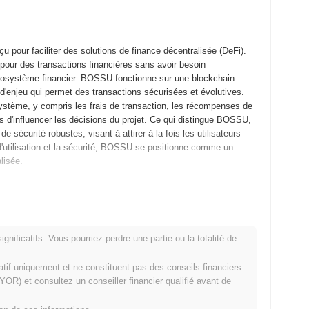
our faciliter des solutions de finance décentralisée (DeFi).
s pour des transactions financières sans avoir besoin
s l'écosystème financier. BOSSU fonctionne sur une blockchain
'enjeu qui permet des transactions sécurisées et évolutives.
système, y compris les frais de transaction, les récompenses de
rs d'influencer les décisions du projet. Ce qui distingue BOSSU,
e sécurité robustes, visant à attirer à la fois les utilisateurs
 d'utilisation et la sécurité, BOSSU se positionne comme un
lisée.
on livre blanc, décrivant la vision et le cadre technique du
eloppeurs et aux premiers utilisateurs d'expérimenter ses
eptembre 2021, marquant son entrée officielle sur le marché. Le
nificatifs. Vous pourriez perdre une partie ou la totalité de
robuste qui soutient les applications décentralisées et
SU a eu lieu par le biais d'un modèle de lancement équitable en
matif uniquement et ne constituent pas des conseils financiers
nts. Ces étapes fondamentales ont établi les bases de la
OR) et consultez un conseiller financier qualifié avant de
t le terrain pour de futures améliorations et l'expansion de