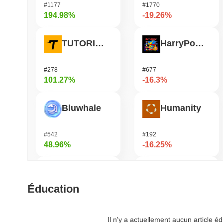
#1177
#1770
194.98%
-19.26%
TUTORIAL
HarryPotterObamaSonic10Inu (ETH)
#278
#677
101.27%
-16.3%
Bluwhale
Humanity
#542
#192
48.96%
-16.25%
Simon's Cat
Nillion
Éducation
#680
#640
42.35%
-15.82%
Il n'y a actuellement aucun article 