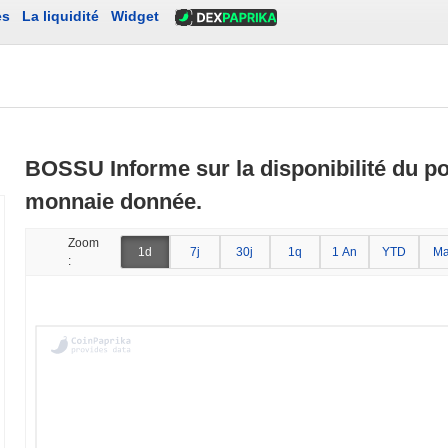
es
La liquidité
Widget
BOSSU Informe sur la disponibilité du por
monnaie donnée.
Zoom
1d
7j
30j
1q
1 An
YTD
Ma
: