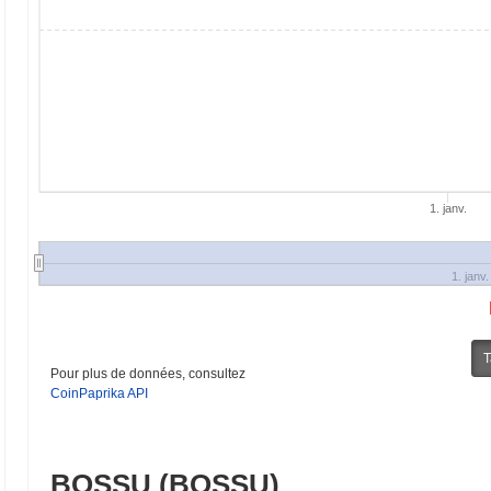
1. janv.
1. janv.
T
Pour plus de données, consultez
CoinPaprika API
BOSSU (BOSSU)