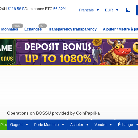
 24H:
€118.58 B
Dominance BTC:
56.32%
Français
EUR
60760
371
Monnaies
Échanges
TransparencyTransparency
Ajouter / Mettre à jo
Operations on BOSSU provided by CoinPaprika
 Pièce
Gagner
Porte Monnaie
Acheter
Vendre
Échange