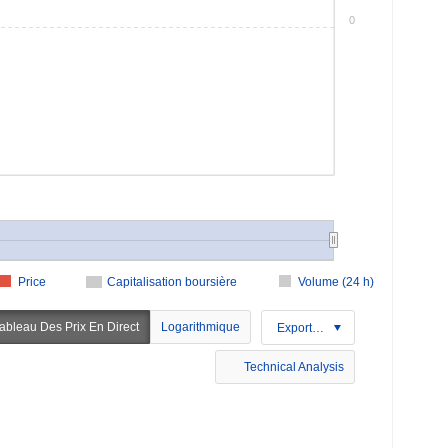
0
Price
Capitalisation boursière
Volume (24 h)
ableau Des Prix En Direct
Logarithmique
Exportation
Technical Analysis