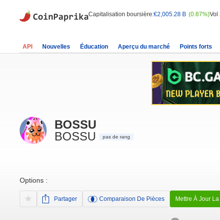
Capitalisation boursière:
€2,005.28 B
(0.87%)
Vol
API
Nouvelles
Éducation
Aperçu du marché
Points forts
BOSSU
BOSSU
pas de rang
Options :
Partager
Comparaison De Pièces
Mettre À Jour La