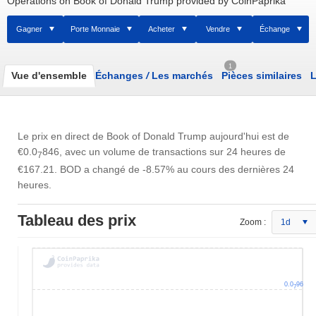
Operations on Book of Donald Trump provided by CoinPaprika
Gagner
Porte Monnaie
Acheter
Vendre
Échange
1
Vue d'ensemble
Échanges
/
Les marchés
Pièces similaires
L
Le prix en direct de Book of Donald Trump aujourd'hui est de
€0.0
846
, avec un volume de transactions sur 24 heures de
7
€167.21
. BOD a changé de -8.57% au cours des dernières 24
heures.
Tableau des prix
Zoom :
1d
0.0
96
7