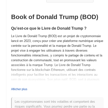
Book of Donald Trump (BOD)
Qu'est-ce que le Livre de Donald Trump ?
Le Livre de Donald Trump (BOD) est un projet de cryptomonnaie
lancé en 2023, conçu pour créer une plateforme numérique unique
centrée sur la personnalité et la marque de Donald Trump. Le
projet vise à engager les utilisateurs à travers diverses
fonctionnalités interactives, y compris le partage de contenu et la
construction de communauté, tout en promouvant les valeurs
associées à la marque Trump. Le Livre de Donald Trump
fonctionne sur la blockchain Ethereum, utilisant des contrats
intelligents pour faciliter les transactions et les interactions au
sein de son écosystème. Son jeton natif, BOD, sert à plusieurs
fins, y compris les frais de transaction, la participation à la
gouvernance et l'accès à du contenu et des fonctionnalités
Afiicher plus
exclusifs au sein de la plateforme. Ce qui distingue le Livre de
Donald Trump, c'est son accent sur l'exploitation de l'influence
Les cryptomonnaies sont très volatiles et comportent des
culturelle et politique de Donald Trump pour créer une
risques significatifs. Vous pourriez perdre une partie ou la