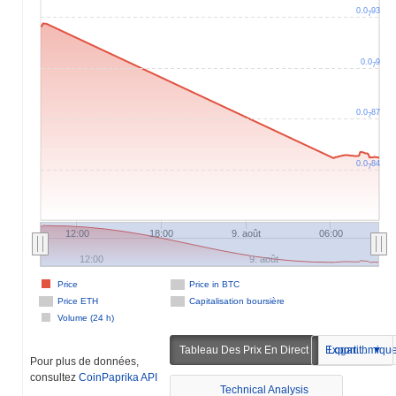
0.0
93
7
0.0
9
7
0.0
87
7
0.0
84
7
12:00
18:00
9. août
06:00
12:00
9. août
Price
Price in BTC
Price ETH
Capitalisation boursière
Volume (24 h)
Tableau Des Prix En Direct
Logarithmiqu
Exportation
Pour plus de données,
consultez
CoinPaprika API
Technical Analysis