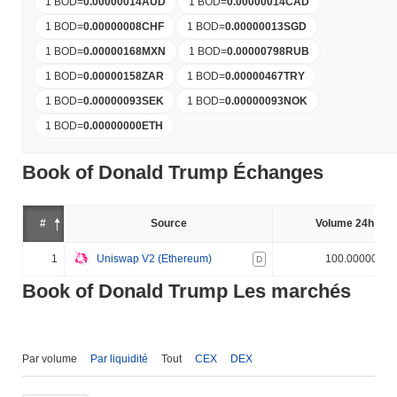
1 BOD
=
0.00000014
AUD
1 BOD
=
0.00000014
CAD
1 BOD
=
0.00000008
CHF
1 BOD
=
0.00000013
SGD
1 BOD
=
0.00000168
MXN
1 BOD
=
0.00000798
RUB
1 BOD
=
0.00000158
ZAR
1 BOD
=
0.00000467
TRY
1 BOD
=
0.00000093
SEK
1 BOD
=
0.00000093
NOK
1 BOD
=
0.00000000
ETH
Book of Donald Trump Échanges
#
Source
Volume 24h (%)
1
Uniswap V2 (Ethereum)
100.000000%
D
Book of Donald Trump Les marchés
Par volume
Par liquidité
Tout
CEX
DEX