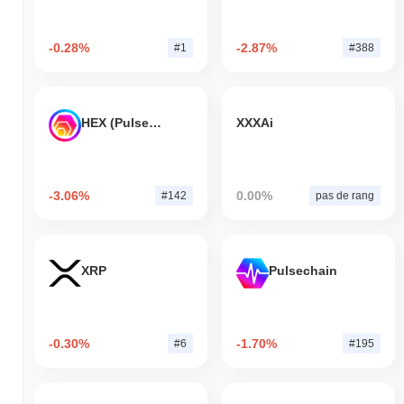
-0.28%
-2.87%
#1
#388
HEX (Pulsechain)
XXXAi
-3.06%
0.00%
#142
pas de rang
XRP
Pulsechain
-0.30%
-1.70%
#6
#195