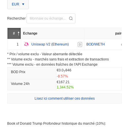
EUR
Rechercher
#
Échange
paire
1
Uniswap V2 (Ethereum)
BOD/WETH
D
* Prix ​​/ volume exclu - Valeur aberrante détectée
** Volume exclu - marchés sans frais et extraction de transactions
*** Volume exclu - en données fraîches de l'API Exchange
€0.0
846
7
BOD Prix ​​
-8.57%
€167.21
Volume 24h
1,344.52%
Lisez ici comment utiliser ces données
Book of Donald Trump Profondeur historique du marché (10%):