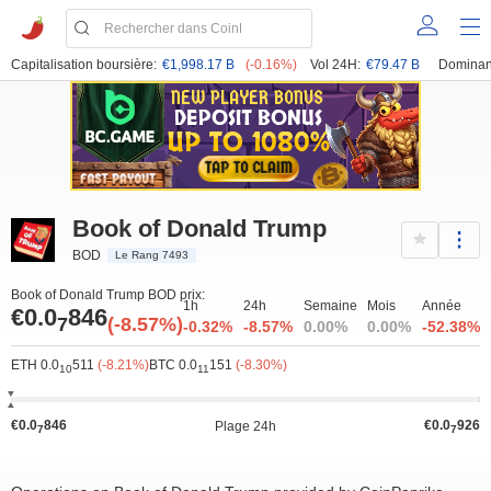
Capitalisation boursière:
€1,998.17 B
(-0.16%)
Vol 24H:
€79.47 B
Dominan
Book of Donald Trump
BOD
Le Rang 7493
Book of Donald Trump BOD prix:
1h
24h
Semaine
Mois
Année
€0.0
846
7
(-8.57%)
-0.32%
-8.57%
0.00%
0.00%
-52.38%
ETH 0.0
511
(-8.21%)
BTC 0.0
151
(-8.30%)
10
11
€0.0
846
€0.0
926
Plage 24h
7
7