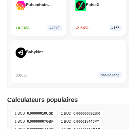
Pulsechain Bridged HEX (Pulsechain)
PulseX
+0.34%
-2.54%
#4840
#166
BabyNot
0.00%
pas de rang
Calculateurs populaires
1 BOD
=
0.00000010
USD
1 BOD
=
0.00000008
EUR
1 BOD
=
0.00000007
GBP
1 BOD
=
0.00001544
JPY